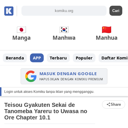
Manga
Manhwa
Manhua
Beranda
APP
Terbaru
Populer
Daftar Komi
MASUK DENGAN GOOGLE
HAPUS IKLAN DENGAN KOMIKU PREMIUM
Login untuk akses Komiku tanpa iklan yang mengganggu.
Teisou Gyakuten Sekai de
Share
Tanomeba Yareru to Uwasa no
Ore Chapter 10.1