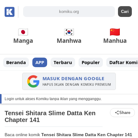
Manga
Manhwa
Manhua
Beranda
APP
Terbaru
Populer
Daftar Komi
MASUK DENGAN GOOGLE
HAPUS IKLAN DENGAN KOMIKU PREMIUM
Login untuk akses Komiku tanpa iklan yang mengganggu.
Tensei Shitara Slime Datta Ken
Share
Chapter 141
Baca online komik
Tensei Shitara Slime Datta Ken Chapter 141