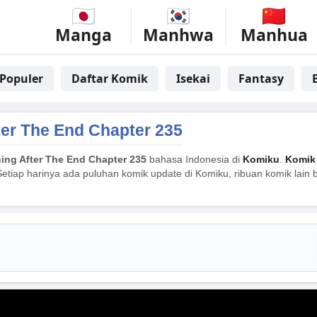
Manga
Manhwa
Manhua
Populer
Daftar Komik
Isekai
Fantasy
ter The End Chapter 235
ing After The End Chapter 235
bahasa Indonesia di
Komiku
.
Komik 
etiap harinya ada puluhan komik update di Komiku, ribuan komik lain 