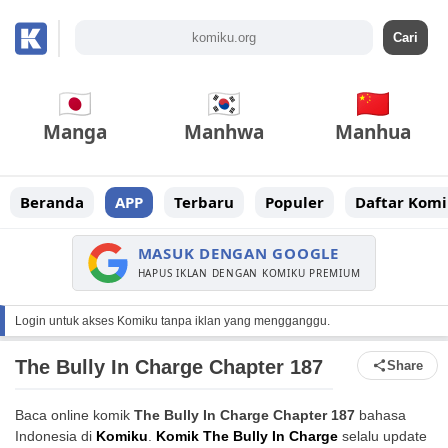
Manga
Manhwa
Manhua
Beranda
APP
Terbaru
Populer
Daftar Komi
MASUK DENGAN GOOGLE
HAPUS IKLAN DENGAN KOMIKU PREMIUM
Login untuk akses Komiku tanpa iklan yang mengganggu.
The Bully In Charge Chapter 187
Share
Baca online komik
The Bully In Charge Chapter 187
bahasa
Indonesia di
Komiku
.
Komik The Bully In Charge
selalu update