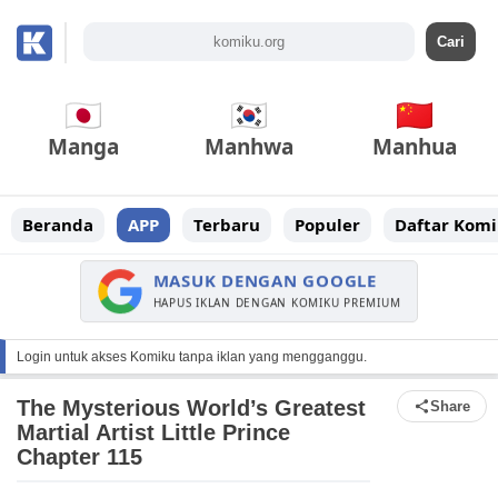
Manga
Manhwa
Manhua
Beranda
APP
Terbaru
Populer
Daftar Komi
MASUK DENGAN GOOGLE
HAPUS IKLAN DENGAN KOMIKU PREMIUM
Login untuk akses Komiku tanpa iklan yang mengganggu.
The Mysterious World’s Greatest
Share
Martial Artist Little Prince
Chapter 115