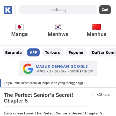
Manga
Manhwa
Manhua
Beranda
APP
Terbaru
Populer
Daftar Komi
MASUK DENGAN GOOGLE
HAPUS IKLAN DENGAN KOMIKU PREMIUM
Login untuk akses Komiku tanpa iklan yang mengganggu.
The Perfect Senior’s Secret!
Share
Chapter 5
Baca online komik
The Perfect Senior’s Secret! Chapter 5