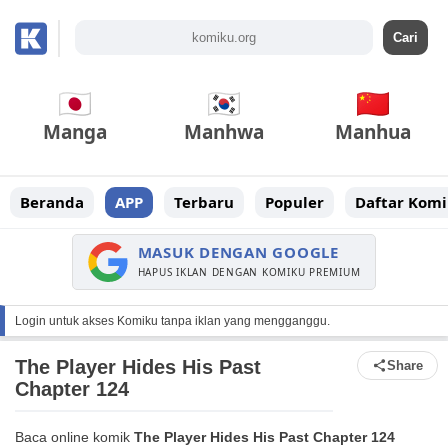
Manga
Manhwa
Manhua
Beranda
APP
Terbaru
Populer
Daftar Komi
MASUK DENGAN GOOGLE
HAPUS IKLAN DENGAN KOMIKU PREMIUM
Login untuk akses Komiku tanpa iklan yang mengganggu.
The Player Hides His Past
Share
Chapter 124
Baca online komik
The Player Hides His Past Chapter 124