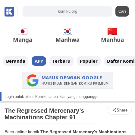
Manga
Manhwa
Manhua
Beranda
APP
Terbaru
Populer
Daftar Komi
MASUK DENGAN GOOGLE
HAPUS IKLAN DENGAN KOMIKU PREMIUM
Login untuk akses Komiku tanpa iklan yang mengganggu.
The Regressed Mercenary’s
Share
Machinations Chapter 91
Baca online komik
The Regressed Mercenary’s Machinations