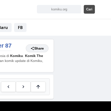
Baru
FB
r 87
Share
sia di
Komiku
.
Komik The
han komik update di Komiku,