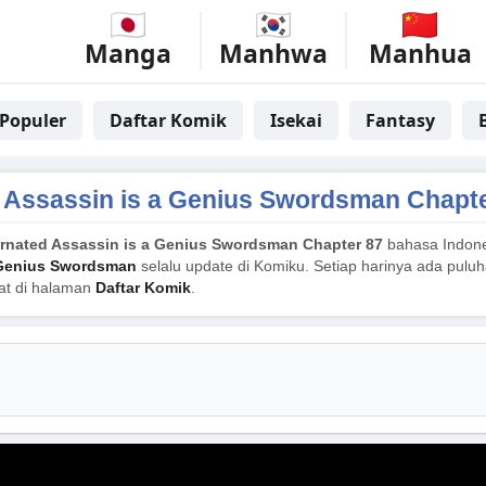
Manga
Manhwa
Manhua
Populer
Daftar Komik
Isekai
Fantasy
 Assassin is a Genius Swordsman Chapte
rnated Assassin is a Genius Swordsman Chapter 87
bahasa Indone
 Genius Swordsman
selalu update di Komiku. Setiap harinya ada pulu
hat di halaman
Daftar Komik
.