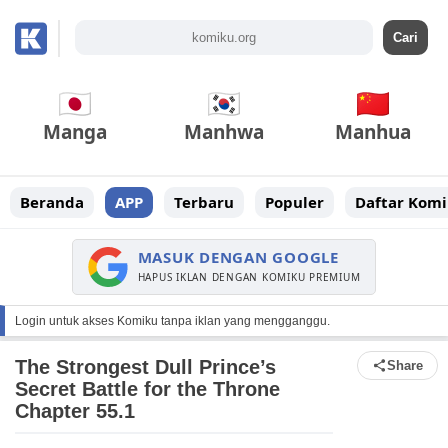
Manga
Manhwa
Manhua
Beranda
APP
Terbaru
Populer
Daftar Komi
MASUK DENGAN GOOGLE
HAPUS IKLAN DENGAN KOMIKU PREMIUM
Login untuk akses Komiku tanpa iklan yang mengganggu.
The Strongest Dull Prince’s
Share
Secret Battle for the Throne
Chapter 55.1