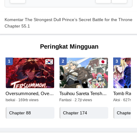
Komentar The Strongest Dull Prince’s Secret Battle for the Throne
Chapter 55.1
Peringkat Mingguan
1
2
3
Oversummoned, Overpowered, and Over It!
Tsuihou Sareta Tenshou Juu Kishi wa Game Chishiki de Musou Suru
Tomb Raide
Isekai · 169rb views
Fantasi · 2.7jt views
Aksi · 627rb v
Chapter 88
Chapter 174
Chapter 4