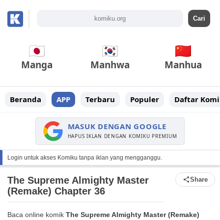
Manga
Manhwa
Manhua
Beranda
APP
Terbaru
Populer
Daftar Komi
MASUK DENGAN GOOGLE
HAPUS IKLAN DENGAN KOMIKU PREMIUM
Login untuk akses Komiku tanpa iklan yang mengganggu.
The Supreme Almighty Master
Share
(Remake) Chapter 36
Baca online komik
The Supreme Almighty Master (Remake)