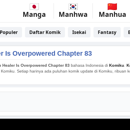
Manga
Manhwa
Manhua
Populer
Daftar Komik
Isekai
Fantasy
er Is Overpowered Chapter 83
n Healer Is Overpowered Chapter 83
bahasa Indonesia di
Komiku
.
K
 Komiku. Setiap harinya ada puluhan komik update di Komiku, ribuan ko