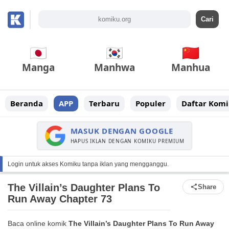
Manga
Manhwa
Manhua
Beranda
APP
Terbaru
Populer
Daftar Komi
MASUK DENGAN GOOGLE
HAPUS IKLAN DENGAN KOMIKU PREMIUM
Login untuk akses Komiku tanpa iklan yang mengganggu.
The Villain’s Daughter Plans To
Share
Run Away Chapter 73
Baca online komik
The Villain’s Daughter Plans To Run Away