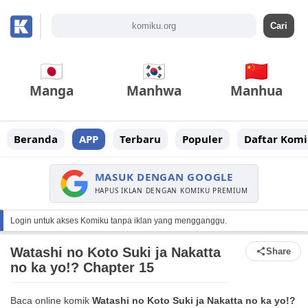
Manga
Manhwa
Manhua
Beranda
APP
Terbaru
Populer
Daftar Komi
MASUK DENGAN GOOGLE
HAPUS IKLAN DENGAN KOMIKU PREMIUM
Login untuk akses Komiku tanpa iklan yang mengganggu.
Watashi no Koto Suki ja Nakatta
Share
no ka yo!? Chapter 15
Baca online komik
Watashi no Koto Suki ja Nakatta no ka yo!?