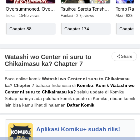
Oversummoned, Overpowered, and Over It!
Tsuihou Sareta Tenshou Juu Kishi wa Game Chishiki de Musou Suru
Tomb Raide
Isekai · 154rb views
Fantasi · 2.7jt views
Aksi · 623rb v
Chapter 88
Chapter 174
Chapter 4
Watashi wo Center ni suru to
Share
Chikaimasu ka? Chapter 7
Baca online komik
Watashi wo Center ni suru to Chikaimasu
ka? Chapter 7
bahasa Indonesia di
Komiku
.
Komik Watashi wo
Center ni suru to Chikaimasu ka?
selalu update di Komiku.
Setiap harinya ada puluhan komik update di Komiku, ribuan komik
lain bisa kamu lihat di halaman
Daftar Komik
.
Aplikasi Komiku+ sudah rilis!