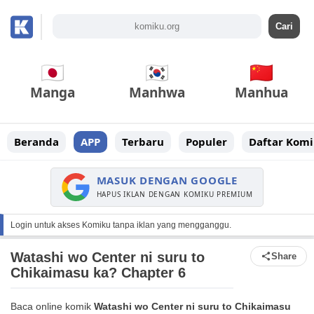
Manga
Manhwa
Manhua
Beranda
APP
Terbaru
Populer
Daftar Komi
MASUK DENGAN GOOGLE
HAPUS IKLAN DENGAN KOMIKU PREMIUM
Login untuk akses Komiku tanpa iklan yang mengganggu.
Watashi wo Center ni suru to
Share
Chikaimasu ka? Chapter 6
Baca online komik
Watashi wo Center ni suru to Chikaimasu