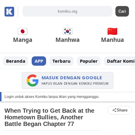
Manga
Manhwa
Manhua
Beranda
APP
Terbaru
Populer
Daftar Komi
MASUK DENGAN GOOGLE
HAPUS IKLAN DENGAN KOMIKU PREMIUM
Login untuk akses Komiku tanpa iklan yang mengganggu.
When Trying to Get Back at the
Share
Hometown Bullies, Another
Battle Began Chapter 77