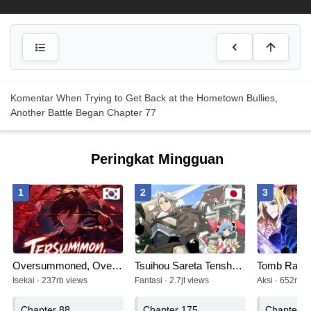
Komentar When Trying to Get Back at the Hometown Bullies,
Another Battle Began Chapter 77
Peringkat Mingguan
1
2
3
Oversummoned, Overpowered, and Over It!
Tsuihou Sareta Tenshou Juu Kishi wa Game Chishiki de Musou Suru
Tomb Raide
Isekai · 237rb views
Fantasi · 2.7jt views
Aksi · 652rb v
Chapter 88
Chapter 175
Chapter 4