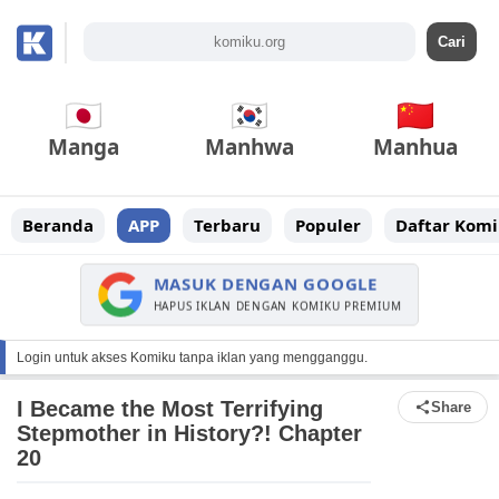
Manga
Manhwa
Manhua
Beranda
APP
Terbaru
Populer
Daftar Komi
MASUK DENGAN GOOGLE
HAPUS IKLAN DENGAN KOMIKU PREMIUM
Login untuk akses Komiku tanpa iklan yang mengganggu.
I Became the Most Terrifying
Share
Stepmother in History?! Chapter
20