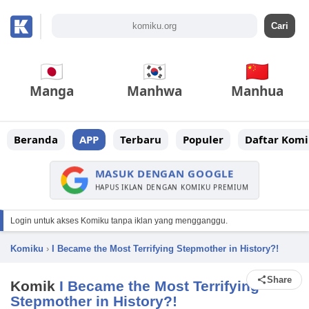
Manga
Manhwa
Manhua
Beranda
APP
Terbaru
Populer
Daftar Komi
MASUK DENGAN GOOGLE
HAPUS IKLAN DENGAN KOMIKU PREMIUM
Login untuk akses Komiku tanpa iklan yang mengganggu.
Komiku
›
I Became the Most Terrifying Stepmother in History?!
Share
Komik
I Became the Most Terrifying
Stepmother in History?!