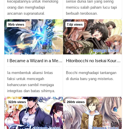
kecepatannya untuk menolong
sense dunia lain yang sering
orang dan menghadapi
memicu salah paham lucu tapi
ancaman supranatural.
berbuah terobosan.
95rb views
7.6jt views
Manhwa
Isekai
Manga
Isekai
I Became a Wizard in a Medieval Fantasy World
Hitoribocchi no Isekai Kouryaku
Ia membentuk aliansi lintas
Bocchi menghadapi tantangan
faksi untuk mencegah
di dunia baru yang misterius.
kehancuran sambil menjaga
integritas dan batas sihirnya.
322rb views
260rb views
Manga
Isekai
Manga
Isekai