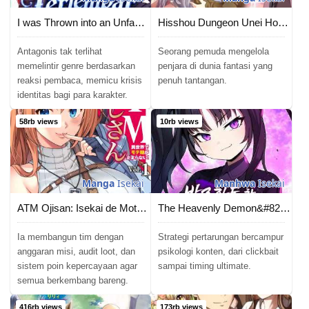
I was Thrown into an Unfamiliar Manga
Hisshou Dungeon Unei Houhou
Antagonis tak terlihat
Seorang pemuda mengelola
memelintir genre berdasarkan
penjara di dunia fantasi yang
reaksi pembaca, memicu krisis
penuh tantangan.
identitas bagi para karakter.
58rb views
10rb views
Manga
Isekai
Manhwa
Isekai
ATM Ojisan: Isekai de Mote-ki ga Tomaranai!
The Heavenly Demon&#8217;s Otherworld Livestream
Ia membangun tim dengan
Strategi pertarungan bercampur
anggaran misi, audit loot, dan
psikologi konten, dari clickbait
sistem poin kepercayaan agar
sampai timing ultimate.
semua berkembang bareng.
416rb views
173rb views