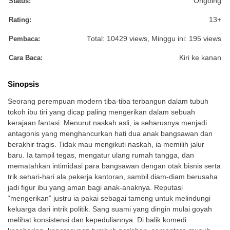
Status:
Ongoing
Rating:
13+
Pembaca:
Total: 10429 views, Minggu ini: 195 views
Cara Baca:
Kiri ke kanan
Sinopsis
Seorang perempuan modern tiba-tiba terbangun dalam tubuh
tokoh ibu tiri yang dicap paling mengerikan dalam sebuah
kerajaan fantasi. Menurut naskah asli, ia seharusnya menjadi
antagonis yang menghancurkan hati dua anak bangsawan dan
berakhir tragis. Tidak mau mengikuti naskah, ia memilih jalur
baru. Ia tampil tegas, mengatur ulang rumah tangga, dan
mematahkan intimidasi para bangsawan dengan otak bisnis serta
trik sehari-hari ala pekerja kantoran, sambil diam-diam berusaha
jadi figur ibu yang aman bagi anak-anaknya. Reputasi
“mengerikan” justru ia pakai sebagai tameng untuk melindungi
keluarga dari intrik politik. Sang suami yang dingin mulai goyah
melihat konsistensi dan kepeduliannya. Di balik komedi