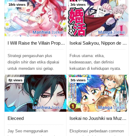
18rb views
3rb views
Manhwa
Isekai
Manga
Isekai
I Will Raise the Villain Properly
Isekai Saikyou, Nippon de JK to Konkatsu Suru
Strategi pengasuhan plus
Fokus utama: etika,
disiplin sihir dan etika dipakai
kedewasaan, dan definisi
untuk meredam sisi gelap.
kekuatan di kehidupan nyata.
8jt views
3rb views
Manhwa
Isekai
Manga
Isekai
Eleceed
Isekai no Joushiki wa Muzukashii: Kishou de Saijaku na Hitozoku ni Tensei Shita Kedo Butsuri Igai de Saikyou ni Nari Sou Desu
Jay Seo menggunakan
Eksplorasi perbedaan common