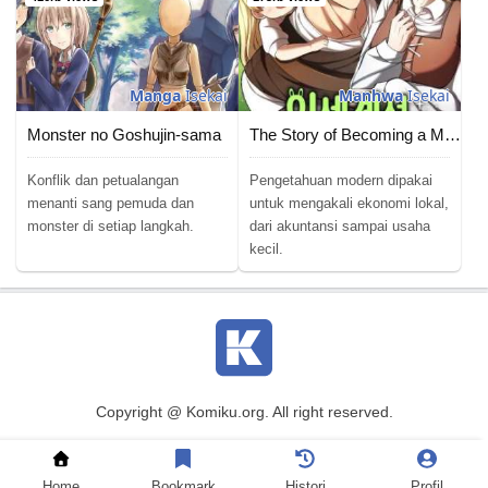
Manga
Isekai
Manhwa
Isekai
Monster no Goshujin-sama
The Story of Becoming a Married Man in Another World
Konflik dan petualangan
Pengetahuan modern dipakai
menanti sang pemuda dan
untuk mengakali ekonomi lokal,
monster di setiap langkah.
dari akuntansi sampai usaha
kecil.
Copyright @ Komiku.org. All right reserved.
Baca Komik
|
Baca Manga
|
Baca Manhwa
|
Baca Manhua
|
DMCA
|
Terms of Usage
|
Privacy Policy
|
Contact Us
Home
Bookmark
Histori
Profil