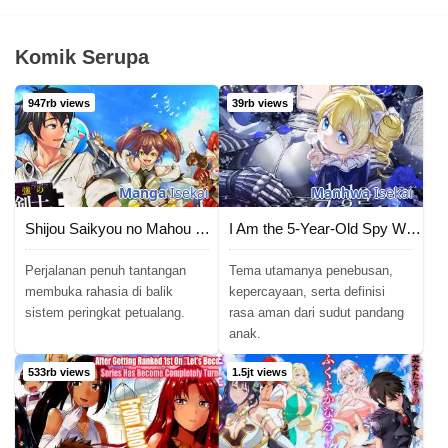
Komik Serupa
947rb views
39rb views
Manga
Isekai
Manhwa
Isekai
Shijou Saikyou no Mahou Kenshi, F Rank Boukensha ni Tensei Suru
I Am the 5-Year-Old Spy Who Kidnapped the Villain
Perjalanan penuh tantangan
Tema utamanya penebusan,
membuka rahasia di balik
kepercayaan, serta definisi
sistem peringkat petualang.
rasa aman dari sudut pandang
anak.
533rb views
1.5jt views