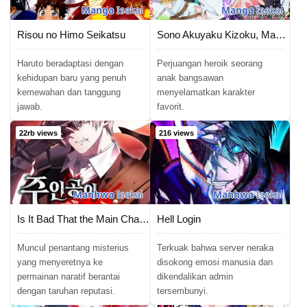
Manga
Isekai
Manga
Isekai
Risou no Himo Seikatsu
Sono Akuyaku Kizoku, Mama Heroine ga Suki Sugiru ~Shinshi na Doryoku de Saikyou to Nari Fuguu na Oshi Chara Tasukemakuru~
Haruto beradaptasi dengan
Perjuangan heroik seorang
kehidupan baru yang penuh
anak bangsawan
kemewahan dan tanggung
menyelamatkan karakter
jawab.
favorit.
22rb views
216 views
Manhwa
Isekai
Manhwa
Isekai
Is It Bad That the Main Character’s a Roleplayer?
Hell Login
Muncul penantang misterius
Terkuak bahwa server neraka
yang menyeretnya ke
disokong emosi manusia dan
permainan naratif berantai
dikendalikan admin
dengan taruhan reputasi.
tersembunyi.