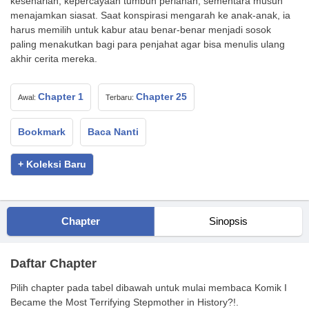
keseharian, kepercayaan tumbuh perlahan, sementara musuh
menajamkan siasat. Saat konspirasi mengarah ke anak-anak, ia
harus memilih untuk kabur atau benar-benar menjadi sosok
paling menakutkan bagi para penjahat agar bisa menulis ulang
akhir cerita mereka.
Chapter 1
Chapter 25
Awal:
Terbaru:
Bookmark
Baca Nanti
+ Koleksi Baru
Chapter
Sinopsis
Daftar Chapter
Pilih chapter pada tabel dibawah untuk mulai membaca Komik I
Became the Most Terrifying Stepmother in History?!.