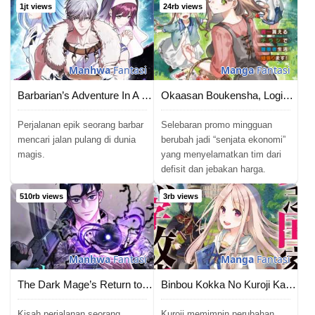
1jt views
24rb views
Manhwa
Fantasi
Manga
Fantasi
Barbarian’s Adventure In A Fantasy World
Okaasan Boukensha, Login Bonus de Skill [Shufu] ni Mezamemashita. Shuuichi Moraeru Chirashi de Boukensha Seikatsu Ganbarimasu!
Perjalanan epik seorang barbar
Selebaran promo mingguan
mencari jalan pulang di dunia
berubah jadi “senjata ekonomi”
magis.
yang menyelamatkan tim dari
defisit dan jebakan harga.
510rb views
3rb views
Manhwa
Fantasi
Manga
Fantasi
The Dark Mage’s Return to Enlistment
Binbou Kokka No Kuroji Kaikaku
Kisah perjalanan seorang
Kuroji memimpin perubahan