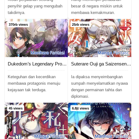
penyihir gelap yang mengubah
besar di negara miskin untuk
takdirnya.
membawa kemakmuran.
370rb views
25rb views
Manhwa
Fantasi
Manga
Fantasi
Dukedom’s Legendary Prodigy
Suterare Ouji ga Saizensen de Tekikoku no Heishi wo Chiryou Shitara Jitsu wa Dainana Oujo datta Ken
Keteguhan dan kecerdikan
Ia dipaksa menyeimbangkan
membawa protagonis menuju
sumpah menyelamatkan nyawa
kejayaan tak terduga.
dengan permainan tahta dan
diplomasi.
45 views
6.8jt views
Manga
Fantasi
Manhua
Fantasi