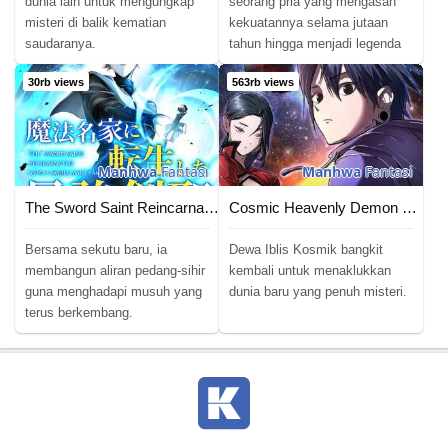
dunia lain untuk mengungkap
seorang pria yang mengasah
misteri di balik kematian
kekuatannya selama jutaan
saudaranya.
tahun hingga menjadi legenda
30rb views
563rb views
Manhwa
Fantasi
Manhwa
Fantasi
The Sword Saint Reincarnated Into A Noble Mage Family
Cosmic Heavenly Demon 3077
Bersama sekutu baru, ia
Dewa Iblis Kosmik bangkit
membangun aliran pedang-sihir
kembali untuk menaklukkan
guna menghadapi musuh yang
dunia baru yang penuh misteri.
terus berkembang.