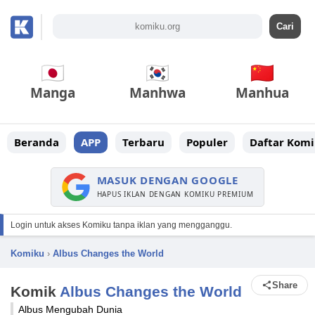
Manga
Manhwa
Manhua
Beranda
APP
Terbaru
Populer
Daftar Komi
MASUK DENGAN GOOGLE
HAPUS IKLAN DENGAN KOMIKU PREMIUM
Login untuk akses Komiku tanpa iklan yang mengganggu.
Komiku
›
Albus Changes the World
Share
Komik
Albus Changes the World
Albus Mengubah Dunia