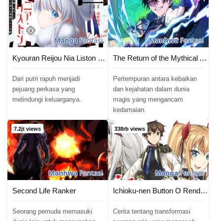
Manga
Fantasi
Manhwa
Fantasi
Kyouran Reijou Nia Liston – Byoujaku Reijou ni Tensei shita Kamigoroshi no Bujin no Karei Naru Musouroku
The Return of the Mythical Archmage
Dari putri rapuh menjadi
Pertempuran antara kebaikan
pejuang perkasa yang
dan kejahatan dalam dunia
melindungi keluarganya.
magis yang mengancam
kedamaian.
7.2jt views
338rb views
Manhwa
Fantasi
Manga
Fantasi
Second Life Ranker
Ichioku-nen Button O Renda Shita Ore Wa, Kizuitara Saikyou Ni Natteita
Seorang pemuda memasuki
Cerita tentang transformasi