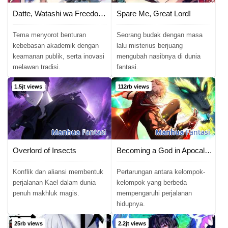
Datte, Watashi wa Freedom! &#8211; Makou-shi Fey, Kodai Bunmei ni Idomimasu
Spare Me, Great Lord!
Tema menyorot benturan
Seorang budak dengan masa
kebebasan akademik dengan
lalu misterius berjuang
keamanan publik, serta inovasi
mengubah nasibnya di dunia
melawan tradisi.
fantasi.
1.5jt views
112rb views
Manhua
Fantasi
Manhua
Fantasi
Overlord of Insects
Becoming a God in Apocalypse Glossary
Konflik dan aliansi membentuk
Pertarungan antara kelompok-
perjalanan Kael dalam dunia
kelompok yang berbeda
penuh makhluk magis.
mempengaruhi perjalanan
hidupnya.
25rb views
2.2jt views