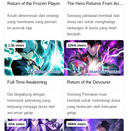
Return of the Frozen Player
The Hero Returns From Another World
Kisah determinasi dan strategi
Seorang pahlawan kembali dari
yang membawa sang pemain
dunia lain untuk menghadapi
ke puncak lagi.
tantangan di dunia yang telah
berubah.
1.3jt views
225rb views
Manhua
Fantasi
Manhua
Fantasi
Full-Time Awakening
Return of the Devourer
Dia bergabung dengan
Seorang Pemakan kuat
kelompok pelindung yang
kembali untuk melindungi dunia
berjuang menjaga dunia dari
yang terancam oleh kekuatan
ancaman gelap.
gelap.
42rb views
869rb views