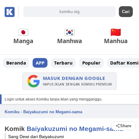
Manga
Manhwa
Manhua
Beranda
APP
Terbaru
Populer
Daftar Komi
MASUK DENGAN GOOGLE
HAPUS IKLAN DENGAN KOMIKU PREMIUM
Login untuk akses Komiku tanpa iklan yang mengganggu.
Komiku
›
Baiyakuzumi no Megami-sama
Share
Komik
Baiyakuzumi no Megami-sama
Sang Dewi dari Baiyakuzumi