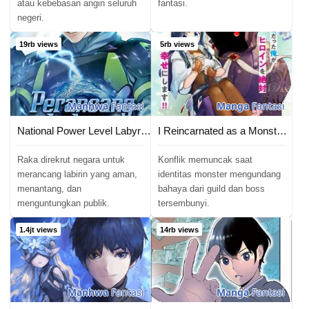
atau kebebasan angin seluruh
fantasi.
negeri.
19rb views
5rb views
Manhwa
Fantasi
Manga
Fantasi
National Power Level Labyrinth Designer
I Reincarnated as a Monster in a Game World, and Picked Up the Heroine Who Was My Oshi in My Previous Life
Raka direkrut negara untuk
Konflik memuncak saat
merancang labirin yang aman,
identitas monster mengundang
menantang, dan
bahaya dari guild dan boss
menguntungkan publik.
tersembunyi.
1.4jt views
14rb views
Manhwa
Fantasi
Manga
Fantasi