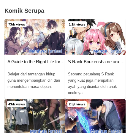
Komik Serupa
73rb views
1.1jt views
Manhwa
Fantasi
Manga
Fantasi
A Guide to the Right Life for Rankers
S Rank Boukensha de aru Ore no Musume-tachi wa Juudo no Father Con deshita
Belajar dari tantangan hidup
Seorang petualang S Rank
guna mengembangkan diri dan
yang kuat juga merupakan
menentukan masa depan.
ayah yang dicintai oleh anak-
anaknya.
43rb views
2.5jt views
Manhua
Fantasi
Manhua
Fantasi