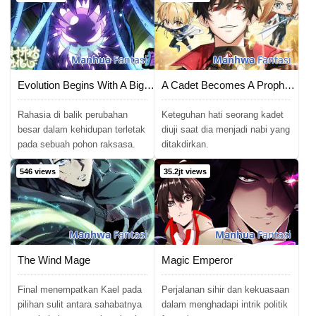
Manhua
Fantasi
Manhwa
Fantasi
Evolution Begins With A Big Tree
A Cadet Becomes A Prophet?!
Rahasia di balik perubahan
Keteguhan hati seorang kadet
besar dalam kehidupan terletak
diuji saat dia menjadi nabi yang
pada sebuah pohon raksasa.
ditakdirkan.
546 views
35.2jt views
Manhwa
Fantasi
Manhua
Fantasi
The Wind Mage
Magic Emperor
Final menempatkan Kael pada
Perjalanan sihir dan kekuasaan
pilihan sulit antara sahabatnya
dalam menghadapi intrik politik