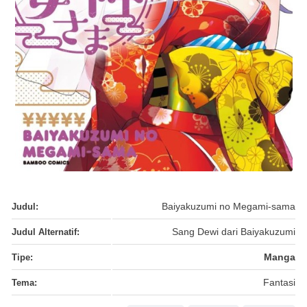
Judul:
Baiyakuzumi no Megami-sama
Judul Alternatif:
Sang Dewi dari Baiyakuzumi
Tipe:
Manga
Tema:
Fantasi