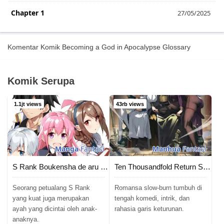
Chapter 1
27/05/2025
Komentar Komik Becoming a God in Apocalypse Glossary
Komik Serupa
1.1jt views
43rb views
Manga
Fantasi
Manhua
Fantasi
S Rank Boukensha de aru Ore no Musume-tachi wa Juudo no Father Con deshita
Ten Thousandfold Return Senior Sister Please Behave
Seorang petualang S Rank
Romansa slow-burn tumbuh di
yang kuat juga merupakan
tengah komedi, intrik, dan
ayah yang dicintai oleh anak-
rahasia garis keturunan.
anaknya.