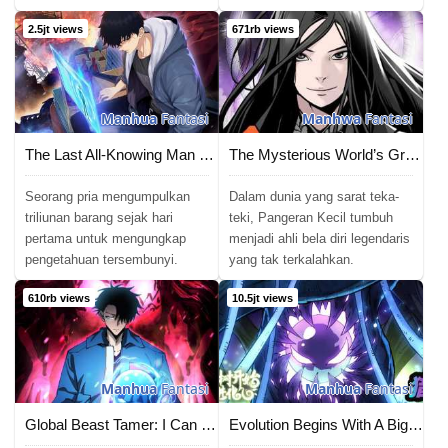
2.5jt views
671rb views
Manhua
Fantasi
Manhwa
Fantasi
The Last All-Knowing Man Collected Trillions of Stuff from Day One
The Mysterious World’s Greatest Martial Artist Little Prince
Seorang pria mengumpulkan
Dalam dunia yang sarat teka-
triliunan barang sejak hari
teki, Pangeran Kecil tumbuh
pertama untuk mengungkap
menjadi ahli bela diri legendaris
pengetahuan tersembunyi.
yang tak terkalahkan.
610rb views
10.5jt views
Manhua
Fantasi
Manhua
Fantasi
Global Beast Tamer: I Can See the Path of Evolution
Evolution Begins With A Big Tree