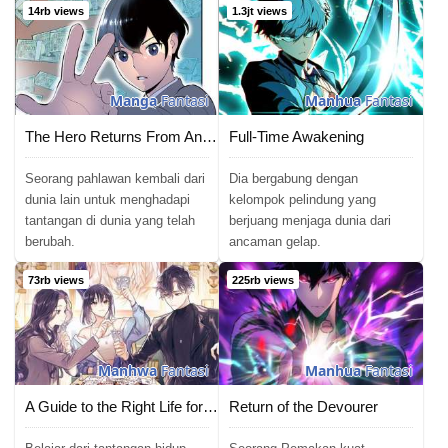
14rb views
1.3jt views
Manga
Fantasi
Manhua
Fantasi
The Hero Returns From Another World
Full-Time Awakening
Seorang pahlawan kembali dari
Dia bergabung dengan
dunia lain untuk menghadapi
kelompok pelindung yang
tantangan di dunia yang telah
berjuang menjaga dunia dari
berubah.
ancaman gelap.
73rb views
225rb views
Manhwa
Fantasi
Manhua
Fantasi
A Guide to the Right Life for Rankers
Return of the Devourer