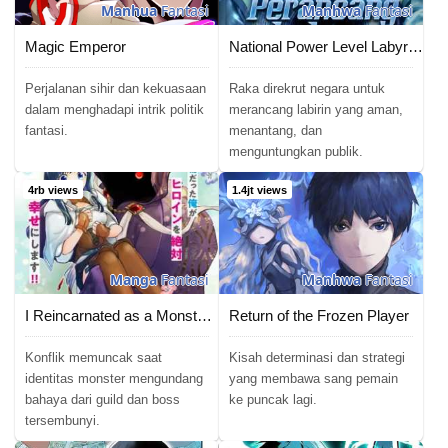
Manhua
Fantasi
Manhwa
Fantasi
Magic Emperor
National Power Level Labyrinth Designer
Perjalanan sihir dan kekuasaan
Raka direkrut negara untuk
dalam menghadapi intrik politik
merancang labirin yang aman,
fantasi.
menantang, dan
menguntungkan publik.
4rb views
1.4jt views
Manga
Fantasi
Manhwa
Fantasi
I Reincarnated as a Monster in a Game World, and Picked Up the Heroine Who Was My Oshi in My Previous Life
Return of the Frozen Player
Konflik memuncak saat
Kisah determinasi dan strategi
identitas monster mengundang
yang membawa sang pemain
bahaya dari guild dan boss
ke puncak lagi.
tersembunyi.