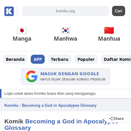
Manga
Manhwa
Manhua
Beranda
APP
Terbaru
Populer
Daftar Komi
MASUK DENGAN GOOGLE
HAPUS IKLAN DENGAN KOMIKU PREMIUM
Login untuk akses Komiku tanpa iklan yang mengganggu.
Komiku
›
Becoming a God in Apocalypse Glossary
Share
Komik
Becoming a God in Apocalypse
Glossary