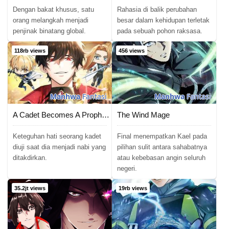
Dengan bakat khusus, satu
Rahasia di balik perubahan
orang melangkah menjadi
besar dalam kehidupan terletak
penjinak binatang global.
pada sebuah pohon raksasa.
118rb views
456 views
Manhwa
Fantasi
Manhwa
Fantasi
A Cadet Becomes A Prophet?!
The Wind Mage
Keteguhan hati seorang kadet
Final menempatkan Kael pada
diuji saat dia menjadi nabi yang
pilihan sulit antara sahabatnya
ditakdirkan.
atau kebebasan angin seluruh
negeri.
35.2jt views
19rb views