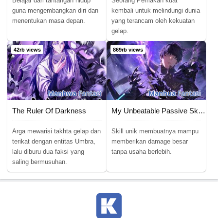
Belajar dari tantangan hidup
Seorang Pemakan kuat
guna mengembangkan diri dan
kembali untuk melindungi dunia
menentukan masa depan.
yang terancam oleh kekuatan
gelap.
42rb views
869rb views
Manhwa
Fantasi
Manhua
Fantasi
The Ruler Of Darkness
My Unbeatable Passive Skill Lets Me Deal Massive Damage!
Arga mewarisi takhta gelap dan
Skill unik membuatnya mampu
terikat dengan entitas Umbra,
memberikan damage besar
lalu diburu dua faksi yang
tanpa usaha berlebih.
saling bermusuhan.