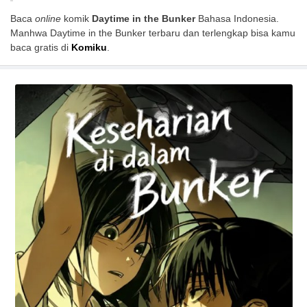
Baca
online
komik
Daytime in the Bunker
Bahasa Indonesia.
Manhwa Daytime in the Bunker terbaru dan terlengkap bisa kamu
baca gratis di
Komiku
.