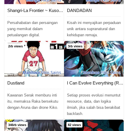
Shangri-La Frontier ~ Kusoge Hunter, Kamige ni Idoman to su~
DANDADAN
Persahabatan dan persaingan
Kisah ini menyajikan perpaduan
yang memikat dalam
unik antara supranatural dan
petualangan digital.
kehidupan remaja.
2rb views
3rb views
Manhwa
Fiksi Sains
Manhua
Fiksi Sains
Dustland
I Can Evolve Everything (Remake)
Kawanan Serak memburu inti
Setiap proses evolusi menuntut
itu, memaksa Raka bersekutu
resource, data, dan logika
dengan Aruna dan drone Kiko.
ilmiah, jika salah bisa berakibat
backlash.
346rb views
82 views