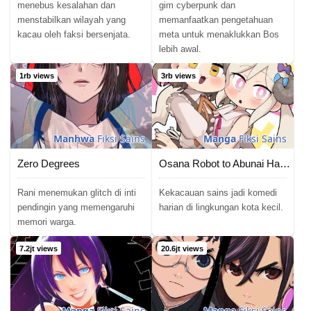
menebus kesalahan dan
gim cyberpunk dan
menstabilkan wilayah yang
memanfaatkan pengetahuan
kacau oleh faksi bersenjata.
meta untuk menaklukkan Bos
lebih awal.
1rb views
3rb views
Manhwa
Fiksi Sains
Manga
Fiksi Sains
Zero Degrees
Osana Robot to Abunai Hakase
Rani menemukan glitch di inti
Kekacauan sains jadi komedi
pendingin yang memengaruhi
harian di lingkungan kota kecil.
memori warga.
7.2jt views
20.6jt views
Manga
Fiksi Sains
Manga
Fiksi Sains