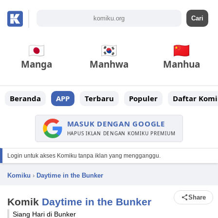
Manga
Manhwa
Manhua
Beranda
APP
Terbaru
Populer
Daftar Komi
MASUK DENGAN GOOGLE
HAPUS IKLAN DENGAN KOMIKU PREMIUM
Login untuk akses Komiku tanpa iklan yang mengganggu.
Komiku
›
Daytime in the Bunker
Share
Komik
Daytime in the Bunker
Siang Hari di Bunker