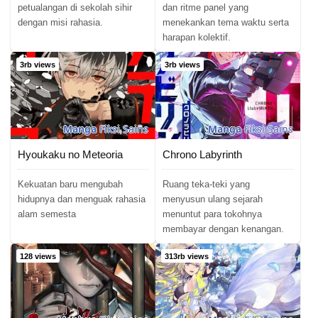
petualangan di sekolah sihir
dan ritme panel yang
dengan misi rahasia.
menekankan tema waktu serta
harapan kolektif.
3rb views
3rb views
Manga
Fiksi Sains
Manga
Fiksi Sains
Hyoukaku no Meteoria
Chrono Labyrinth
Kekuatan baru mengubah
Ruang teka-teki yang
hidupnya dan menguak rahasia
menyusun ulang sejarah
alam semesta
menuntut para tokohnya
membayar dengan kenangan.
128 views
313rb views