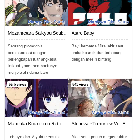
Manga
Fiksi Sains
Manhwa
Fiksi Sains
Mezametara Saikyou Soubi to Uchuusen Mochi datta no de, Ikkodate Mezashite Youhei to shite Jiyuu ni Ikitai
Astro Baby
Seorang protagonis
Bayi bernama Mira lahir saat
bereinkarnasi dengan
badai kosmik dan terhubung
perlengkapan luar angkasa
dengan mesin bintang.
terkuat yang membantunya
menjelajahi dunia baru
57rb views
541 views
Manga
Fiksi Sains
Manga
Fiksi Sains
Mahouka Koukou no Rettousei – Raihousha-hen
Strinova ~Tomorrow Will Finally Come~
Tatsuya dan Miyuki memulai
Aksi sci-fi penuh megastruktur