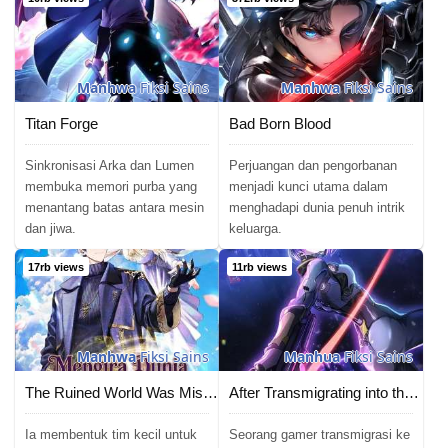
Manhwa
Fiksi Sains
Manhwa
Fiksi Sains
Titan Forge
Bad Born Blood
Sinkronisasi Arka dan Lumen
Perjuangan dan pengorbanan
membuka memori purba yang
menjadi kunci utama dalam
menantang batas antara mesin
menghadapi dunia penuh intrik
dan jiwa.
keluarga.
17rb views
11rb views
Manhwa
Fiksi Sains
Manhua
Fiksi Sains
The Ruined World Was Mistaken for a Game
After Transmigrating into the Cyberpunk Game, I Defeated the BOSS and Successfully Rose to the Top
Ia membentuk tim kecil untuk
Seorang gamer transmigrasi ke