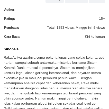
Author:
-
Rating:
15+
Pembaca:
Total: 1393 views, Minggu ini: 5 views
Cara Baca:
Kiri ke kanan
Sinopsis
Raka Aditya awalnya cuma pekerja lepas yang selalu kejar target
harian, sampai sebuah antarmuka misterius bernama Sistem
Kontrak Dunia muncul di ponselnya. Sistem itu menjanjikan
kontrak legal, akses gerbang internasional, dan bayaran setara
executive jika ia mau jadi pemburu penuh waktu. Dengan
kemampuan analisis cepat dan keberanian nekat, Raka mulai
menaklukkan dungeon lintas benua, menyiarkan aksinya secara
live, dan mengubah tiap kemenangan jadi brand personal yang
bikin sponsor antre. Namun makin tinggi peringkatnya, makin
jelas kalau perburuan global ini bukan sekadar soal level up.
Guild raksasa, regulator internasional, dan sindikat artefak saling