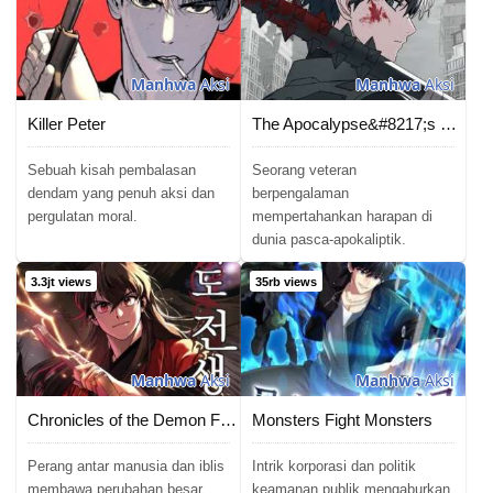
Manhwa
Aksi
Manhwa
Aksi
Killer Peter
The Apocalypse&#8217;s Ultimate Veteran
Sebuah kisah pembalasan
Seorang veteran
dendam yang penuh aksi dan
berpengalaman
pergulatan moral.
mempertahankan harapan di
dunia pasca-apokaliptik.
3.3jt views
35rb views
Manhwa
Aksi
Manhwa
Aksi
Chronicles of the Demon Faction
Monsters Fight Monsters
Perang antar manusia dan iblis
Intrik korporasi dan politik
membawa perubahan besar
keamanan publik mengaburkan