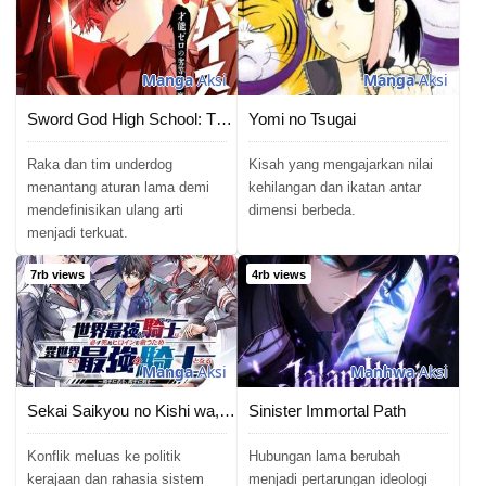
Manga
Aksi
Manga
Aksi
Sword God High School: The Talentless Underachiever Becomes the Strongest
Yomi no Tsugai
Raka dan tim underdog
Kisah yang mengajarkan nilai
menantang aturan lama demi
kehilangan dan ikatan antar
mendefinisikan ulang arti
dimensi berbeda.
menjadi terkuat.
7rb views
4rb views
Manga
Aksi
Manhwa
Aksi
Sekai Saikyou no Kishi wa, Kanarazu Shinu Heroine wo Sukuu Tame Isekai Demo Saikyou no Kishi to Naru
Sinister Immortal Path
Konflik meluas ke politik
Hubungan lama berubah
kerajaan dan rahasia sistem
menjadi pertarungan ideologi