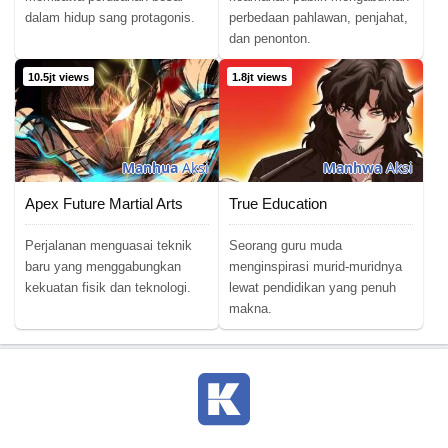
dalam hidup sang protagonis.
perbedaan pahlawan, penjahat,
dan penonton.
10.5jt views
1.8jt views
Manhua
Aksi
Manhwa
Aksi
Apex Future Martial Arts
True Education
Perjalanan menguasai teknik
Seorang guru muda
baru yang menggabungkan
menginspirasi murid-muridnya
kekuatan fisik dan teknologi.
lewat pendidikan yang penuh
makna.