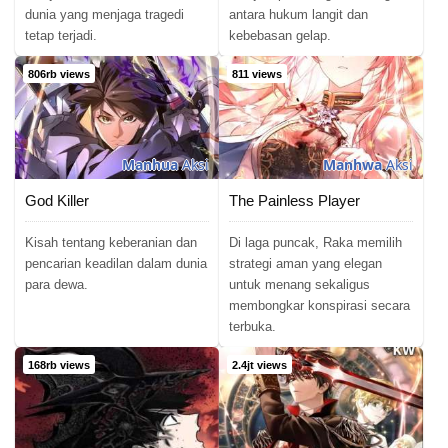
dunia yang menjaga tragedi
antara hukum langit dan
tetap terjadi.
kebebasan gelap.
806rb views
811 views
Manhua
Aksi
Manhwa
Aksi
God Killer
The Painless Player
Kisah tentang keberanian dan
Di laga puncak, Raka memilih
pencarian keadilan dalam dunia
strategi aman yang elegan
para dewa.
untuk menang sekaligus
membongkar konspirasi secara
terbuka.
168rb views
2.4jt views