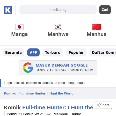
Manga
Manhwa
Manhua
Beranda
APP
Terbaru
Populer
Daftar Komi
MASUK DENGAN GOOGLE
HAPUS IKLAN DENGAN KOMIKU PREMIUM
Login untuk akses Komiku tanpa iklan yang mengganggu.
Komiku
›
Full-time Hunter: I Hunt the World!
Share
Komik
Full-time Hunter: I Hunt the World!
Pemburu Penuh Waktu: Aku Memburu Dunia!