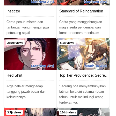
Manhwa
Aksi
Manhwa
Aksi
Insector
Standard of Reincarnation
Cerita penuh misteri dan
Cerita yang menggabungkan
tantangan yang menguji jiwa
magis serta pengembangan
petualang sejati.
karakter secara mendalam.
255rb views
6.1jt views
Manhwa
Aksi
Manhua
Aksi
Red Shirt
Top Tier Providence: Secretly Cultivate for a Thousand Years
Arga belajar menghadapi
Seorang pria menyembunyikan
tanggung jawab besar dari
latihan bela diri selama ribuan
kekuatannya.
tahun untuk melindungi orang
terdekatnya.
3.7jt views
154rb views