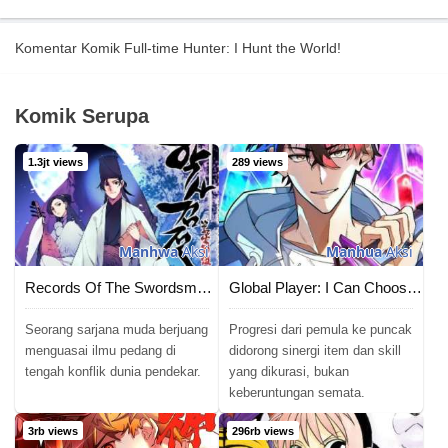
Komentar Komik Full-time Hunter: I Hunt the World!
Komik Serupa
1.3jt views
289 views
Manhwa
Aksi
Manhua
Aksi
Records Of The Swordsman Scholar
Global Player: I Can Choose My Own Dungeon Rewards
Seorang sarjana muda berjuang
Progresi dari pemula ke puncak
menguasai ilmu pedang di
didorong sinergi item dan skill
tengah konflik dunia pendekar.
yang dikurasi, bukan
keberuntungan semata.
3rb views
296rb views