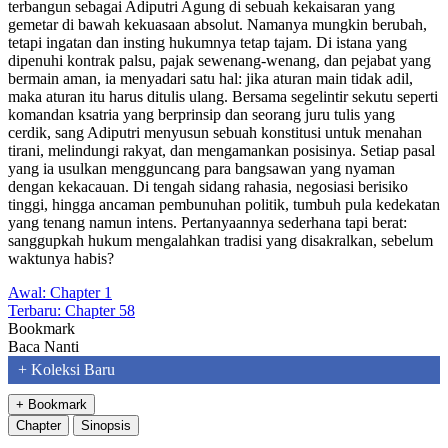
terbangun sebagai Adiputri Agung di sebuah kekaisaran yang
gemetar di bawah kekuasaan absolut. Namanya mungkin berubah,
tetapi ingatan dan insting hukumnya tetap tajam. Di istana yang
dipenuhi kontrak palsu, pajak sewenang-wenang, dan pejabat yang
bermain aman, ia menyadari satu hal: jika aturan main tidak adil,
maka aturan itu harus ditulis ulang. Bersama segelintir sekutu seperti
komandan ksatria yang berprinsip dan seorang juru tulis yang
cerdik, sang Adiputri menyusun sebuah konstitusi untuk menahan
tirani, melindungi rakyat, dan mengamankan posisinya. Setiap pasal
yang ia usulkan mengguncang para bangsawan yang nyaman
dengan kekacauan. Di tengah sidang rahasia, negosiasi berisiko
tinggi, hingga ancaman pembunuhan politik, tumbuh pula kedekatan
yang tenang namun intens. Pertanyaannya sederhana tapi berat:
sanggupkah hukum mengalahkan tradisi yang disakralkan, sebelum
waktunya habis?
Awal:
Chapter 1
Terbaru:
Chapter 58
Bookmark
Baca Nanti
+ Koleksi Baru
+ Bookmark
Chapter
Sinopsis