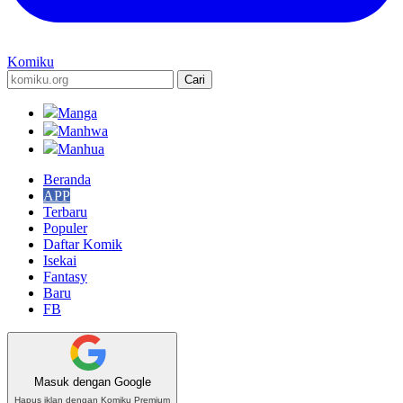
Komiku
Manga
Manhwa
Manhua
Beranda
APP
Terbaru
Populer
Daftar Komik
Isekai
Fantasy
Baru
FB
Masuk dengan Google
Hapus iklan dengan Komiku Premium