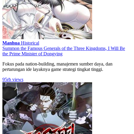
Manhua
Historical
Summon the Famous Generals of the Three Kingdoms, I Will Be
the Prime Minister of Dongying
Fokus pada nation-building, manajemen sumber daya, dan
pertarungan ide layaknya game strategi tingkat tinggi.
95rb views