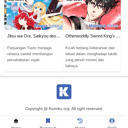
Manga
Isekai
Manhwa
Isekai
Jitsu wa Ore, Saikyou deshita?
Otherworldly Sword King’s Survival Records
Perjuangan Yuuto menjaga
Kisah tentang keberanian dan
rahasia sambil membangun
tekad dalam menghadapi takdir
persahabatan sejati.
yang penuh misteri dan
bahaya.
Copyright @ Komiku.org. All right reserved.
Baca Komik
|
Baca Manga
|
Baca Manhwa
|
Baca Manhua
|
DMCA
|
Terms of Usage
|
Privacy Policy
|
Contact Us