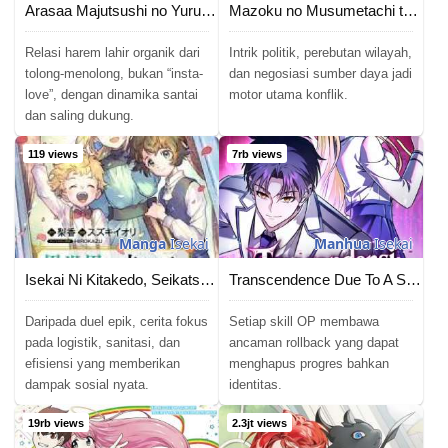
Arasaa Majutsushi no Yuru ii Harem Life ~Black Shachiku ga Isekai de Jiyuu Kimama ni Yuukyuu Shouka~
Mazoku no Musumetachi to Okuru Midareta Isekai Seikatsu
Relasi harem lahir organik dari
Intrik politik, perebutan wilayah,
tolong-menolong, bukan “insta-
dan negosiasi sumber daya jadi
love”, dengan dinamika santai
motor utama konflik.
dan saling dukung.
119 views
7rb views
Manga
Isekai
Manhua
Isekai
Isekai Ni Kitakedo, Seikatsu Maho Shika Tsukaemasen
Transcendence Due To A System Error
Daripada duel epik, cerita fokus
Setiap skill OP membawa
pada logistik, sanitasi, dan
ancaman rollback yang dapat
efisiensi yang memberikan
menghapus progres bahkan
dampak sosial nyata.
identitas.
19rb views
2.3jt views