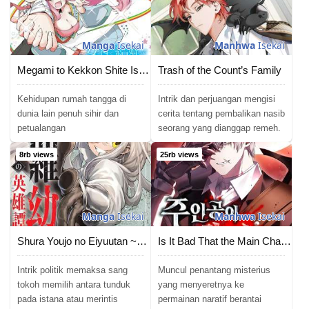
Manga
Isekai
Manhwa
Isekai
Megami to Kekkon Shite Isekai de Shinkon Seikatsu
Trash of the Count’s Family
Kehidupan rumah tangga di
Intrik dan perjuangan mengisi
dunia lain penuh sihir dan
cerita tentang pembalikan nasib
petualangan
seorang yang dianggap remeh.
8rb views
25rb views
Manga
Isekai
Manhwa
Isekai
Shura Youjo no Eiyuutan ~Hanpa-sha to Iwa Reta Youhei, Youjo ni Tensei Shite Nariagaru~
Is It Bad That the Main Character’s a Roleplayer?
Intrik politik memaksa sang
Muncul penantang misterius
tokoh memilih antara tunduk
yang menyeretnya ke
pada istana atau merintis
permainan naratif berantai