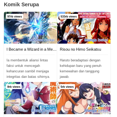
Komik Serupa
97rb views
533rb views
Manhwa
Isekai
Manga
Isekai
I Became a Wizard in a Medieval Fantasy World
Risou no Himo Seikatsu
Ia membentuk aliansi lintas
Haruto beradaptasi dengan
faksi untuk mencegah
kehidupan baru yang penuh
kehancuran sambil menjaga
kemewahan dan tanggung
integritas dan batas sihirnya.
jawab.
8rb views
5rb views
Manga
Isekai
Manga
Isekai