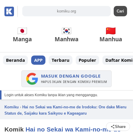
Manga
Manhwa
Manhua
Beranda
APP
Terbaru
Populer
Daftar Komi
MASUK DENGAN GOOGLE
HAPUS IKLAN DENGAN KOMIKU PREMIUM
Login untuk akses Komiku tanpa iklan yang mengganggu.
Komiku
›
Hai no Sekai wa Kami-no-me de Irodoku: Ore dake Mieru
Status de, Saijaku kara Saikyou e Kageagaru
Share
Komik
Hai no Sekai wa Kami-no-me de