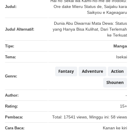
Hai no Sekai wa Kami-no-me de Irodoku:
Judul:
Ore dake Mieru Status de, Saijaku kara
Saikyou e Kageagaru
Dunia Abu Diwarnai Mata Dewa: Status
Judul Alternatif:
yang Hanya Bisa Kulihat, Dari Terlemah
ke Terkuat
Tipe:
Manga
Tema:
Isekai
Fantasy
Adventure
Action
Genre:
Shounen
Author:
-
Rating:
15+
Pembaca:
Total: 17541 views, Minggu ini: 58 views
Cara Baca:
Kanan ke kiri