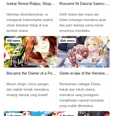
Isekai Tensei Reijou, Shuppon Suru
Musume Ni Danzai Sareru Akuyaku Koushaku Ni Tensei Shitemashita ~Akuyaku Muubu o Yameta no ni Nazeka Musume ga Koori No Reijou Ka Suru Ken~
Identitas disembunyikan, ia
Intrik istana dan masa lalu
mengasah keterampilan praktis
kelam keluarga memaksa ayah
untuk bertahan hidup di luar
dan putri bekerja sama meski
tembok istana.
emosinya membeku.
835 views
25rb views
Manhwa
Isekai
Manhwa
Isekai
Became the Owner of a Poor Estate
Sister-in-law of the Heroine in a Childcare Novel
Musim dingin, krisis pangan,
Reinkarnasi sebagai Eliana,
dan wabah ternak memaksa
kakak ipar tokoh utama,
strategi darurat yang kreatif.
memaksa sang protagonis
menghindari naskah kematian
yang sudah ditentukan.
1.2jt views
6.2jt views