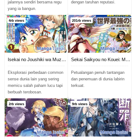
jalannya sendiri bersama regu
dengan taruhan reputasi.
yang ia bangun.
4rb views
201rb views
Manga
Isekai
Manga
Isekai
Isekai no Joushiki wa Muzukashii: Kishou de Saijaku na Hitozoku ni Tensei Shita Kedo Butsuri Igai de Saikyou ni Nari Sou Desu
Sekai Saikyou no Kouei: Meikyuukoku no Shinjin Tansakusha
Eksplorasi perbedaan common
Petualangan penuh tantangan
sense dunia lain yang sering
dan penemuan di dunia labirin
memicu salah paham lucu tapi
terkuat.
berbuah terobosan.
2rb views
9rb views
Manga
Isekai
Manga
Isekai