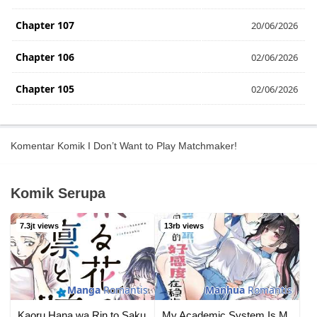
Chapter 107
20/06/2026
Chapter 106
02/06/2026
Chapter 105
02/06/2026
Chapter 104
02/06/2026
Komentar Komik I Don’t Want to Play Matchmaker!
Chapter 103
02/06/2026
Chapter 102
02/06/2026
Komik Serupa
Chapter 101
02/06/2026
7.3jt views
13rb views
Chapter 100
02/06/2026
Chapter 99
02/06/2026
Manga
Romantis
Manhua
Romantis
Chapter 98
02/06/2026
Kaoru Hana wa Rin to Saku
My Academic System Is Making Me Date?!