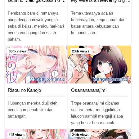
Uchi no Maid ga Class no Suki na Ko ni Nite Iru
My Wife Is a Heavenly Big Shot
Chapter 67
Pembantu baru di rumahnya
Tema utamanya adalah
02/06/2026
mirip dengan cewek yang ia
kepercayaan, kerja sama, dan
suka di kelas, memicu hari-hari
batas antara kekuatan dan
Chapter 66
02/06/2026
penuh canggung dan salah
kemanusiaan.
paham.
Chapter 65
02/06/2026
63rb views
23rb views
Chapter 64
02/06/2026
Chapter 63
02/06/2026
Manga
Romantis
Manga
Romantis
Chapter 62
02/06/2026
Risou no Kanojo
Osananananajimi
Chapter 61
02/06/2026
Hubungan mereka diuji oleh
Trope osananajimi dibahas
perjalanan penuh liku dan
secara meta, menggulirkan
Chapter 60
02/06/2026
tantangan.
lelucon sambil menguji siapa
yang benar-benar cocok.
Chapter 59
02/06/2026
445 views
24rb views