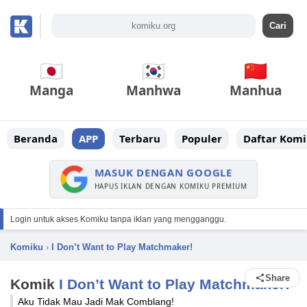
Manga
Manhwa
Manhua
Beranda
APP
Terbaru
Populer
Daftar Komi
MASUK DENGAN GOOGLE
HAPUS IKLAN DENGAN KOMIKU PREMIUM
Login untuk akses Komiku tanpa iklan yang mengganggu.
Komiku
›
I Don’t Want to Play Matchmaker!
Share
Komik
I Don’t Want to Play Matchmaker!
Aku Tidak Mau Jadi Mak Comblang!