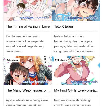
Chapter 58
02/06/2026
Chapter 57
02/06/2026
Manhwa
Romantis
Manhwa
Romantis
Chapter 56
02/06/2026
The Timing of Falling in Love
Teto X Egen
Chapter 55
02/06/2026
Konflik memuncak saat
Relasi Teto dan Egen
tawaran kerja luar negeri dan
berkembang dari curiga jadi
Chapter 54
02/06/2026
ekspektasi keluarga datang
percaya, lalu diuji oleh pilihan
bersamaan.
yang menuntut pengorbanan.
Chapter 53
02/06/2026
3rb views
122 views
Chapter 52
02/06/2026
Chapter 51
02/06/2026
Manga
Romantis
Manga
Romantis
Chapter 50
02/06/2026
The Many Weaknesses of Ayaka the Yankee JK
My First GF Is Everyone&#8217;s Oshi
Chapter 49
02/06/2026
Ayaka adalah siswi yang keras
Romansa sekolah tentang
kepala dengan banyak sisi
cowok biasa yang pacaran