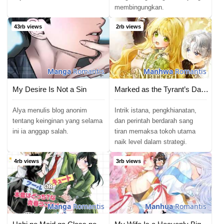
membingungkan.
Chapter 77
02/06/2026
43rb views
2rb views
Chapter 76
02/06/2026
Chapter 75
02/06/2026
Manga
Romantis
Manhwa
Romantis
Chapter 74
02/06/2026
My Desire Is Not a Sin
Marked as the Tyrant’s Daughter-in-law
Chapter 73
02/06/2026
Alya menulis blog anonim
Intrik istana, pengkhianatan,
tentang keinginan yang selama
dan perintah berdarah sang
ini ia anggap salah.
tiran memaksa tokoh utama
Chapter 72
02/06/2026
naik level dalam strategi.
Chapter 71
02/06/2026
4rb views
3rb views
Chapter 70
02/06/2026
Chapter 69
11/06/2026
Manga
Romantis
Manhua
Romantis
Chapter 68
02/06/2026