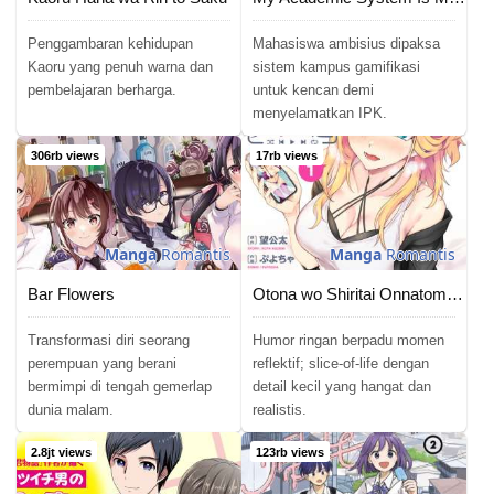
Chapter 97
02/06/2026
Penggambaran kehidupan
Mahasiswa ambisius dipaksa
Kaoru yang penuh warna dan
sistem kampus gamifikasi
Chapter 96
pembelajaran berharga.
untuk kencan demi
02/06/2026
menyelamatkan IPK.
Chapter 95
02/06/2026
306rb views
17rb views
Chapter 94
02/06/2026
Chapter 93
02/06/2026
Manga
Romantis
Manga
Romantis
Chapter 92
02/06/2026
Bar Flowers
Otona wo Shiritai Onnatomodachi
Chapter 91
02/06/2026
Transformasi diri seorang
Humor ringan berpadu momen
perempuan yang berani
reflektif; slice-of-life dengan
Chapter 90
bermimpi di tengah gemerlap
detail kecil yang hangat dan
02/06/2026
dunia malam.
realistis.
Chapter 89
02/06/2026
2.8jt views
123rb views
Chapter 88
02/06/2026