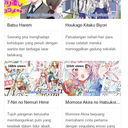
Chapter 87
02/06/2026
Manga
Romantis
Manga
Romantis
Chapter 86
02/06/2026
Batsu Harem
Houkago Kitaku Biyori
Chapter 85
02/06/2026
Seorang pria menghadapi
Petualangan sehari-hari para
kehidupan yang penuh dengan
siswa setelah mereka
wanita dari berbagai latar
meninggalkan gedung sekolah.
Chapter 84
02/06/2026
belakang.
Chapter 83
02/06/2026
168rb views
115rb views
Chapter 82
02/06/2026
Chapter 81
02/06/2026
Manga
Romantis
Manga
Romantis
Chapter 80
02/06/2026
7-Nin no Nemuri Hime
Momose Akira no Hatsukoi Hatan-chuu
Chapter 79
02/06/2026
Tujuh pangeran berusaha
Momose Akira berjuang
membangunkan putri yang
memahami cinta pertama
terjebak dalam tidur abadi.
dengan segudang emosi yang
Chapter 78
02/06/2026