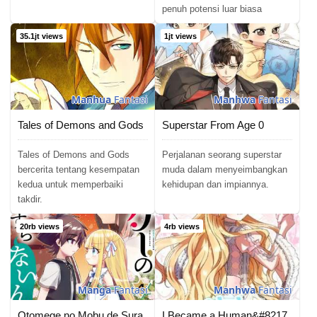
penuh potensi luar biasa
35.1jt views
1jt views
Manhua
Fantasi
Manhwa
Fantasi
Tales of Demons and Gods
Superstar From Age 0
Tales of Demons and Gods
Perjalanan seorang superstar
bercerita tentang kesempatan
muda dalam menyeimbangkan
kedua untuk memperbaiki
kehidupan dan impiannya.
takdir.
20rb views
4rb views
Manga
Fantasi
Manhwa
Fantasi
Otomege no Mobu de Sura Nain da ga
I Became a Human&#8217;s Daughter