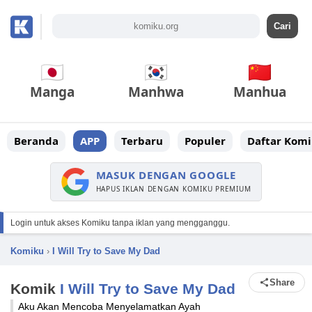
Manga
Manhwa
Manhua
Beranda
APP
Terbaru
Populer
Daftar Komi
MASUK DENGAN GOOGLE
HAPUS IKLAN DENGAN KOMIKU PREMIUM
Login untuk akses Komiku tanpa iklan yang mengganggu.
Komiku
›
I Will Try to Save My Dad
Share
Komik
I Will Try to Save My Dad
Aku Akan Mencoba Menyelamatkan Ayah