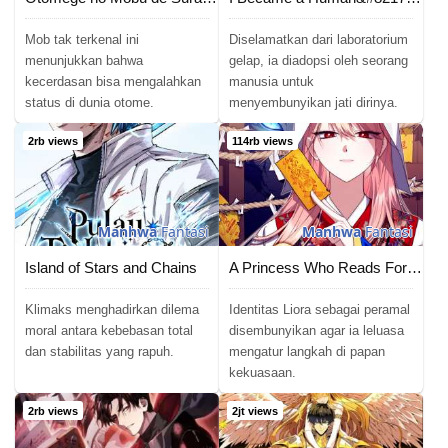
Mob tak terkenal ini
Diselamatkan dari laboratorium
menunjukkan bahwa
gelap, ia diadopsi oleh seorang
kecerdasan bisa mengalahkan
manusia untuk
status di dunia otome.
menyembunyikan jati dirinya.
2rb views
114rb views
Manhwa
Fantasi
Manhwa
Fantasi
Island of Stars and Chains
A Princess Who Reads Fortune
Klimaks menghadirkan dilema
Identitas Liora sebagai peramal
moral antara kebebasan total
disembunyikan agar ia leluasa
dan stabilitas yang rapuh.
mengatur langkah di papan
kekuasaan.
2rb views
2jt views