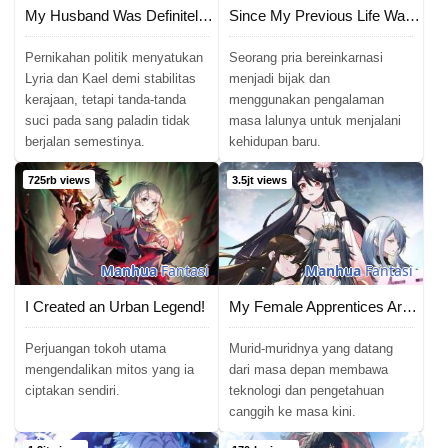
My Husband Was Definitely a Paladin
Since My Previous Life Was A Wise Man I Can Afford To Live
Pernikahan politik menyatukan
Seorang pria bereinkarnasi
Lyria dan Kael demi stabilitas
menjadi bijak dan
kerajaan, tetapi tanda-tanda
menggunakan pengalaman
suci pada sang paladin tidak
masa lalunya untuk menjalani
berjalan semestinya.
kehidupan baru.
725rb views
3.5jt views
Manhua
Fantasi
Manhua
Fantasi
I Created an Urban Legend!
My Female Apprentices Are All Big Shots From the Future
Perjuangan tokoh utama
Murid-muridnya yang datang
mengendalikan mitos yang ia
dari masa depan membawa
ciptakan sendiri.
teknologi dan pengetahuan
canggih ke masa kini.