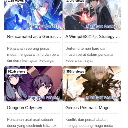
1.3jt views
170rb views
Manhwa
Fantasi
Manhwa
Fantasi
Reincarnated as a Genius Prodigy of a Prestigious Family
A Wimp&#8217;s Strategy Guide to Conquer the Tower
Perjalanan seorang jenius
Bertemu teman baru dan
muda menguasai ilmu dan bela
musuh berat dalam pencarian
diri demi kemajuan keluarga.
keberanian sejati
911rb views
358rb views
Manhwa
Fantasi
Manhwa
Fantasi
Dungeon Odyssey
Genius Prismatic Mage
Pencarian asal-usul sebuah
Konflik dan persahabatan
dunia yang diselimuti teka-teki.
menguji seorang mago muda