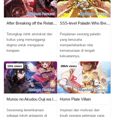
Manhua
Fantasi
Manhua
Fantasi
After Breaking off the Relationship, All my Summoned Beasts Were Dark Creatures
SSS-level Paladin Who Breaks All Logic
Terungkap intrik aristokrat dan
Perjalanan seorang paladin
kultus yang menunggangi
yang berusaha
dogma untuk menguasai
mempertahankan nilai
kerajaan.
kemanusiaan di tengah
kekuatannya.
10rb views
286rb views
Manga
Fantasi
Manhwa
Fantasi
Munou no Akudou Ouji wa Ikinokoritai: Ren’ai RPG no Akuyaku Mob ni Tensei Shita kedo, Gensaku Mushi Shite Saikyou o Mezasu
Home Plate Villain
Seseorang bereinkarnasi
Inspirasi dan motivasi dari
sebagai tokoh antagonis di
kisah seorang pelempar yang