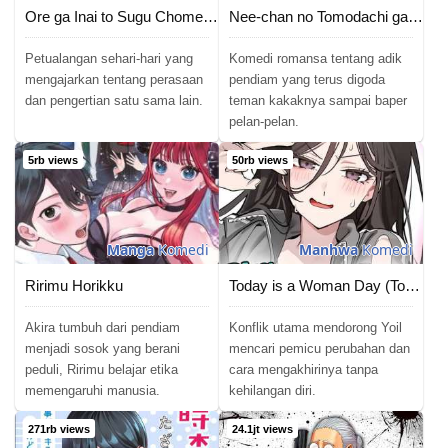
Ore ga Inai to Sugu Chomeru Hakanagi Kasumi
Nee-chan no Tomodachi ga Uzai Hanashi
Petualangan sehari-hari yang
Komedi romansa tentang adik
mengajarkan tentang perasaan
pendiam yang terus digoda
dan pengertian satu sama lain.
teman kakaknya sampai baper
pelan-pelan.
5rb views
50rb views
Manga
Komedi
Manhwa
Komedi
Ririmu Horikku
Today is a Woman Day (Today&#8217;s Han Yoil Is a Woman)
Akira tumbuh dari pendiam
Konflik utama mendorong Yoil
menjadi sosok yang berani
mencari pemicu perubahan dan
peduli, Ririmu belajar etika
cara mengakhirinya tanpa
memengaruhi manusia.
kehilangan diri.
271rb views
24.1jt views