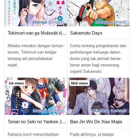
Manga
Komedi
Manga
Komedi
Tokimori-san ga Muboubi desu!!
Sakamoto Days
Melalui interaksi dengan teman-
Cerita tentang pengorbanan dan
teman, Tokimori-san belajar
perlindungan keluarga dalam
tentang arti persahabatan
dunia yang tak pernah benar-
sejati.
benar aman bagi seseorang
seperti Sakamoto.
1rb views
56rb views
Manga
Komedi
Manhua
Komedi
Tonari no Seki no Yankee JK no Jakuten
Bao Jin Wo De Xiao Majia
Rahasia kecil menumbuhkan
Pada akhirnya, ia belajar