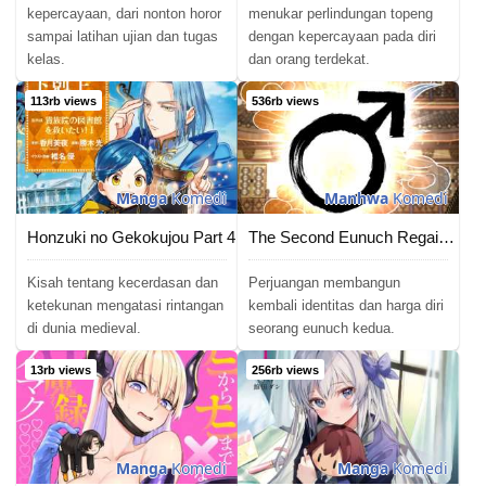
kepercayaan, dari nonton horor
menukar perlindungan topeng
sampai latihan ujian dan tugas
dengan kepercayaan pada diri
kelas.
dan orang terdekat.
113rb views
536rb views
Manga
Komedi
Manhwa
Komedi
Honzuki no Gekokujou Part 4
The Second Eunuch Regains His Manhood
Kisah tentang kecerdasan dan
Perjuangan membangun
ketekunan mengatasi rintangan
kembali identitas dan harga diri
di dunia medieval.
seorang eunuch kedua.
13rb views
256rb views
Manga
Komedi
Manga
Komedi