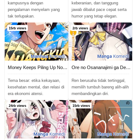
kampusnya dengan
keberanian, dan tanggung
pengalaman menyelam yang
jawab dibalut pace cepat serta
tak terlupakan.
humor yang tetap elegan.
15rb views
2rb views
Manhua
Komedi
Manga
Komedi
Money Keeps Piling Up No Matter How Much I Spend
Ore no Osananajimi ga Dekkkkaku Narisugita
Tema besar: etika kekayaan,
Ren berusaha tidak tertinggal,
kesehatan mental, dan relasi di
memilih tumbuh bareng alih-alih
era ekonomi atensi.
membandingkan diri.
24rb views
15rb views
Manga
Komedi
Manga
Komedi