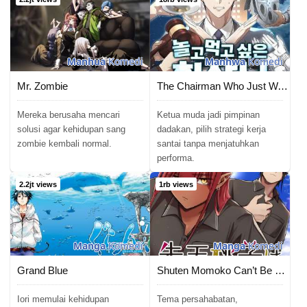
Manhua
Komedi
Manhwa
Komedi
Mr. Zombie
The Chairman Who Just Wants to Slack Off
Mereka berusaha mencari
Ketua muda jadi pimpinan
solusi agar kehidupan sang
dadakan, pilih strategi kerja
zombie kembali normal.
santai tanpa menjatuhkan
performa.
2.2jt views
1rb views
Manga
Komedi
Manga
Komedi
Grand Blue
Shuten Momoko Can’t Be Defeated
Iori memulai kehidupan
Tema persahabatan,