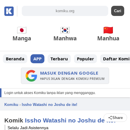
Manga
Manhwa
Manhua
Beranda
APP
Terbaru
Populer
Daftar Komi
MASUK DENGAN GOOGLE
HAPUS IKLAN DENGAN KOMIKU PREMIUM
Login untuk akses Komiku tanpa iklan yang mengganggu.
Komiku
›
Issho Watashi no Joshu de ite!
Share
Komik
Issho Watashi no Joshu de ite!
Selalu Jadi Asistennya