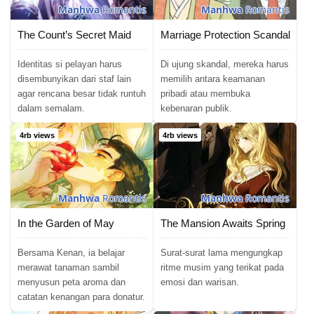
Manhwa
Romantis
Manhwa
Romantis
The Count’s Secret Maid
Marriage Protection Scandal
Identitas si pelayan harus
Di ujung skandal, mereka harus
disembunyikan dari staf lain
memilih antara keamanan
agar rencana besar tidak runtuh
pribadi atau membuka
dalam semalam.
kebenaran publik.
4rb views
4rb views
Manhwa
Romantis
Manhwa
Romantis
In the Garden of May
The Mansion Awaits Spring
Bersama Kenan, ia belajar
Surat-surat lama mengungkap
merawat tanaman sambil
ritme musim yang terikat pada
menyusun peta aroma dan
emosi dan warisan.
catatan kenangan para donatur.