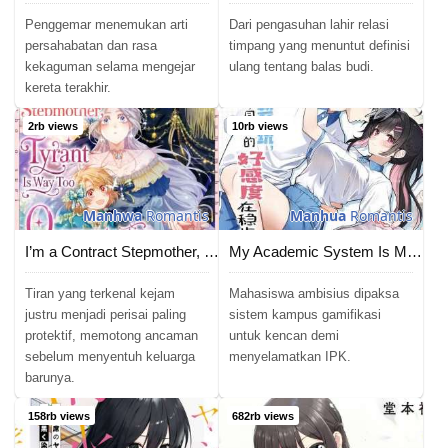
Penggemar menemukan arti
Dari pengasuhan lahir relasi
persahabatan dan rasa
timpang yang menuntut definisi
kekaguman selama mengejar
ulang tentang balas budi.
kereta terakhir.
2rb views
10rb views
Manhwa
Romantis
Manhua
Romantis
I’m a Contract Stepmother, but the Tyrant Is Way Too Overprotective
My Academic System Is Making Me Date?!
Tiran yang terkenal kejam
Mahasiswa ambisius dipaksa
justru menjadi perisai paling
sistem kampus gamifikasi
protektif, memotong ancaman
untuk kencan demi
sebelum menyentuh keluarga
menyelamatkan IPK.
barunya.
158rb views
682rb views