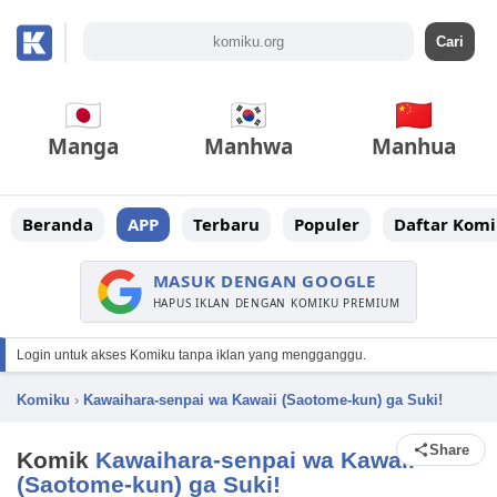
Manga
Manhwa
Manhua
Beranda
APP
Terbaru
Populer
Daftar Komi
MASUK DENGAN GOOGLE
HAPUS IKLAN DENGAN KOMIKU PREMIUM
Login untuk akses Komiku tanpa iklan yang mengganggu.
Komiku
›
Kawaihara-senpai wa Kawaii (Saotome-kun) ga Suki!
Share
Komik
Kawaihara-senpai wa Kawaii
(Saotome-kun) ga Suki!