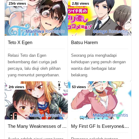
23rb views
2.8jt views
Manhwa
Romantis
Manga
Romantis
Teto X Egen
Batsu Harem
Relasi Teto dan Egen
Seorang pria menghadapi
berkembang dari curiga jadi
kehidupan yang penuh dengan
percaya, lalu diuji oleh pilihan
wanita dari berbagai latar
yang menuntut pengorbanan.
belakang.
2rb views
53 views
Manga
Romantis
Manga
Romantis
The Many Weaknesses of Ayaka the Yankee JK
My First GF Is Everyone&#8217;s Oshi