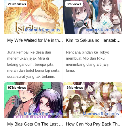
212rb views
3rb views
Manhua
Romantis
Manga
Romantis
My Wife Waited for Me in the Wheat Field
Kimi to Sakura no Hanataba wo &#8211; Denshi Gentei Egaki Oroshi Tokuten-tsuki
Juna kembali ke desa dan
Rencana pindah ke Tokyo
menemukan jejak Mira di
membuat Mio dan Riku
ladang gandum, berupa pita
menimbang ulang arti janji
merah dan botol berisi biji serta
lama.
surat-surat yang tak terkirim.
973rb views
34rb views
Manhwa
Romantis
Manhwa
Romantis
My Bias Gets On The Last Train
How Can You Pay Back The Kindness I Raised With Obsession?