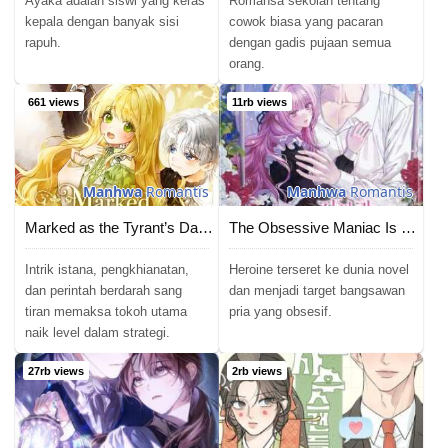
Ayaka adalah siswi yang keras
Romansa sekolah tentang
kepala dengan banyak sisi
cowok biasa yang pacaran
rapuh.
dengan gadis pujaan semua
orang.
661 views
11rb views
Manhwa
Romantis
Manhwa
Romantis
Marked as the Tyrant’s Daughter-in-law
The Obsessive Maniac Is Trying to Confine Me
Intrik istana, pengkhianatan,
Heroine terseret ke dunia novel
dan perintah berdarah sang
dan menjadi target bangsawan
tiran memaksa tokoh utama
pria yang obsesif.
naik level dalam strategi.
27rb views
2rb views