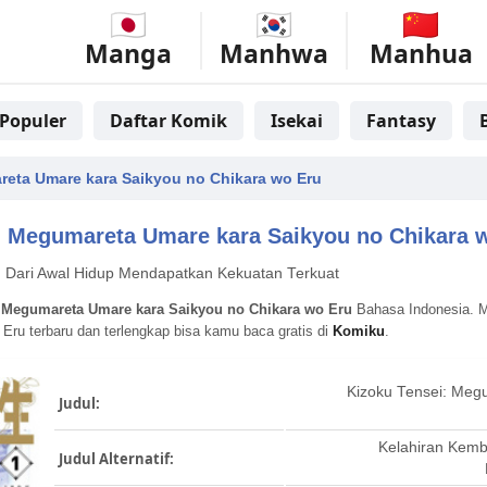
Manga
Manhwa
Manhua
Populer
Daftar Komik
Isekai
Fantasy
reta Umare kara Saikyou no Chikara wo Eru
: Megumareta Umare kara Saikyou no Chikara 
 Dari Awal Hidup Mendapatkan Kekuatan Terkuat
 Megumareta Umare kara Saikyou no Chikara wo Eru
Bahasa Indonesia. M
Eru terbaru dan terlengkap bisa kamu baca gratis di
Komiku
.
Kizoku Tensei: Meg
Judul:
Kelahiran Kemb
Judul Alternatif: