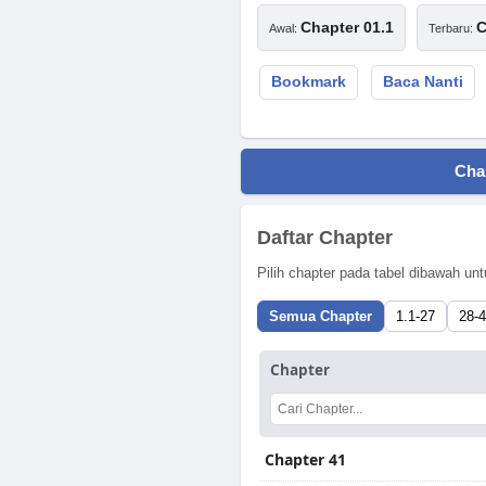
Chapter 01.1
C
Awal:
Terbaru:
Bookmark
Baca Nanti
Cha
Daftar Chapter
Pilih chapter pada tabel dibawah 
Semua Chapter
1.1-27
28-
Chapter
Chapter 41