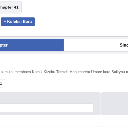
hapter 41
+ Koleksi Baru
pter
Sin
untuk mulai membaca Komik Kizoku Tensei: Megumareta Umare kara Saikyou n
41