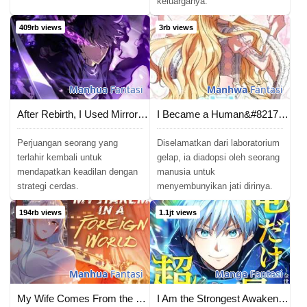
keluarganya.
Chapter 106
07/01/2024
409rb views
3rb views
Chapter 105
25/12/2023
Chapter 104
17/12/2023
Manhua
Fantasi
Manhwa
Fantasi
Chapter 103
10/12/2023
After Rebirth, I Used Mirror Reversal For Vengeance
I Became a Human&#8217;s Daughter
Chapter 102
03/12/2023
Perjuangan seorang yang
Diselamatkan dari laboratorium
Chapter 101
terlahir kembali untuk
gelap, ia diadopsi oleh seorang
26/11/2023
mendapatkan keadilan dengan
manusia untuk
strategi cerdas.
menyembunyikan jati dirinya.
Chapter 100
19/11/2023
194rb views
1.1jt views
Chapter 99
12/11/2023
Chapter 98
06/11/2023
Manhua
Fantasi
Manga
Fantasi
Chapter 97
28/10/2023
My Wife Comes From the Thousand-Year-Old Underworld
I Am the Strongest Awakeners, Recognized by All of the World’s Cheat Masters