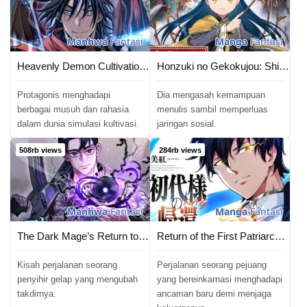
Chapter 116
07/09/2024
Chapter 115
31/08/2024
Manhwa
Fantasi
Manga
Fantasi
Chapter 114
24/08/2024
Heavenly Demon Cultivation Simulation
Honzuki no Gekokujou: Shisho ni Naru Tame ni wa Shudan o Erandeiraremasen—Dai 5-bu: Todaeta Chishiki wo Tsunageyou!
Chapter 113
17/08/2024
Protagonis menghadapi
Dia mengasah kemampuan
berbagai musuh dan rahasia
menulis sambil memperluas
dalam dunia simulasi kultivasi.
jaringan sosial.
Chapter 112
10/08/2024
508rb views
284rb views
Chapter 111
03/08/2024
Chapter 110
28/07/2024
Manhwa
Fantasi
Manga
Fantasi
Chapter 109
28/07/2024
The Dark Mage’s Return to Enlistment
Return of the First Patriarch: The Strongest Reincarnates into His Descendant 1000 Years Later
Chapter 108
28/07/2024
Kisah perjalanan seorang
Perjalanan seorang pejuang
Chapter 107
penyihir gelap yang mengubah
yang bereinkarnasi menghadapi
28/07/2024
takdirnya.
ancaman baru demi menjaga