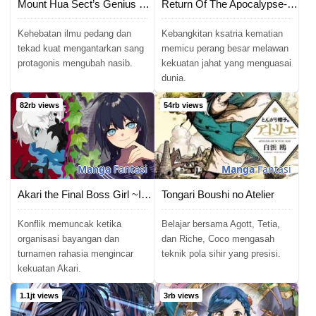
Chapter 126
01/12/2024
Mount Hua Sect’s Genius Phantom Swordsman
Return Of The Apocalypse-Class Death Knight
Chapter 125
10/11/2024
Kehebatan ilmu pedang dan
Kebangkitan ksatria kematian
tekad kuat mengantarkan sang
memicu perang besar melawan
protagonis mengubah nasib.
kekuatan jahat yang menguasai
Chapter 124
03/11/2024
dunia.
Chapter 123
26/10/2024
82rb views
54rb views
Chapter 122
26/10/2024
Chapter 121
12/10/2024
Manga
Fantasi
Manga
Fantasi
Chapter 120
07/10/2024
Akari the Final Boss Girl ~I&#8217;m Going to the Modern Age to Find Someone Stronger Than Me~
Tongari Boushi no Atelier
Chapter 119
28/09/2024
Konflik memuncak ketika
Belajar bersama Agott, Tetia,
organisasi bayangan dan
dan Riche, Coco mengasah
turnamen rahasia mengincar
teknik pola sihir yang presisi.
Chapter 118
22/09/2024
kekuatan Akari.
Chapter 117
14/09/2024
1.1jt views
3rb views