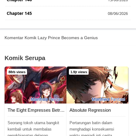
Chapter 145
08/06/2026
Chapter 144
01/06/2026
Komentar Komik Lazy Prince Becomes a Genius
Chapter 143
31/05/2026
Chapter 142
31/05/2026
Komik Serupa
Chapter 141
31/05/2026
88rb views
1.9jt views
Chapter 140
31/05/2026
Chapter 139
29/05/2026
Manhua
Fantasi
Manhwa
Fantasi
Chapter 138
15/05/2025
The Eight Empresses Betrayed Me, Only to Deeply Regret It After Being Reborn
Absolute Regression
Chapter 137
16/02/2025
Seorang tokoh utama bangkit
Pertarungan batin dalam
kembali untuk membalas
menghadapi konsekuensi
pengkhianatan delapan
waktu menjadi inti cerita.