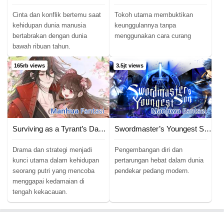
Chapter 96
22/10/2023
Cinta dan konflik bertemu saat
Tokoh utama membuktikan
kehidupan dunia manusia
keunggulannya tanpa
Chapter 95
16/10/2023
bertabrakan dengan dunia
menggunakan cara curang
bawah ribuan tahun.
Chapter 94
08/10/2023
165rb views
3.5jt views
Chapter 93
03/10/2023
Chapter 92
30/09/2023
Manhua
Fantasi
Manhwa
Fantasi
Chapter 91
29/09/2023
Surviving as a Tyrant’s Daughter
Swordmaster’s Youngest Son
Chapter 90
24/09/2023
Drama dan strategi menjadi
Pengembangan diri dan
kunci utama dalam kehidupan
pertarungan hebat dalam dunia
Chapter 89
24/09/2023
seorang putri yang mencoba
pendekar pedang modern.
menggapai kedamaian di
Chapter 88
24/09/2023
tengah kekacauan.
Chapter 87
23/09/2023