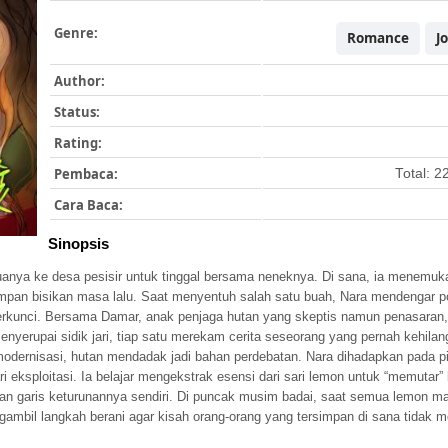
Genre:
Romance
J
Author:
Status:
Rating:
Pembaca:
Total: 2
Cara Baca:
Sinopsis
tuanya ke desa pesisir untuk tinggal bersama neneknya. Di sana, ia menemu
mpan bisikan masa lalu. Saat menyentuh salah satu buah, Nara mendengar p
 terkunci. Bersama Damar, anak penjaga hutan yang skeptis namun penasara
enyerupai sidik jari, tiap satu merekam cerita seseorang yang pernah kehila
odernisasi, hutan mendadak jadi bahan perdebatan. Nara dihadapkan pada pi
i eksploitasi. Ia belajar mengekstrak esensi dari sari lemon untuk “memuta
an garis keturunannya sendiri. Di puncak musim badai, saat semua lemon 
mbil langkah berani agar kisah orang-orang yang tersimpan di sana tidak m