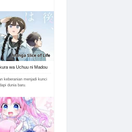
Manga
Slice of Life
kura wa Uchuu ni Madou
n keberanian menjadi kunci
api dunia baru.