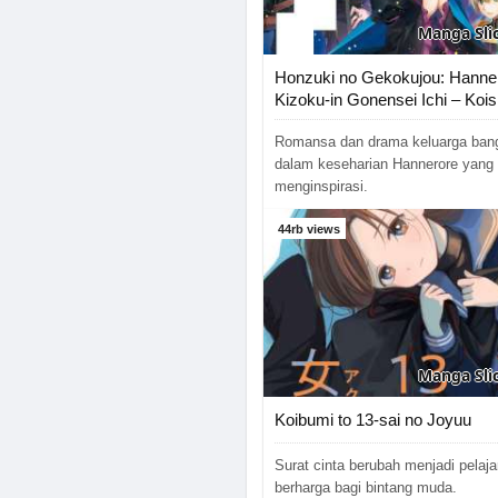
Manga
Slic
Honzuki no Gekokujou: Hanne
Kizoku-in Gonensei Ichi – Koish
O’hime-sama
Romansa dan drama keluarga ba
dalam keseharian Hannerore yang
menginspirasi.
44rb views
Manga
Slic
Koibumi to 13-sai no Joyuu
Surat cinta berubah menjadi pelaja
berharga bagi bintang muda.