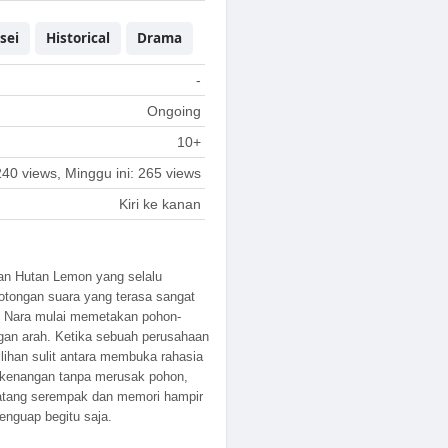
osei
Historical
Drama
-
Ongoing
10+
240 views, Minggu ini: 265 views
Kiri ke kanan
kan Hutan Lemon yang selalu
otongan suara yang terasa sangat
n, Nara mulai memetakan pohon-
ngan arah. Ketika sebuah perusahaan
lihan sulit antara membuka rahasia
r” kenangan tanpa merusak pohon,
matang serempak dan memori hampir
enguap begitu saja.