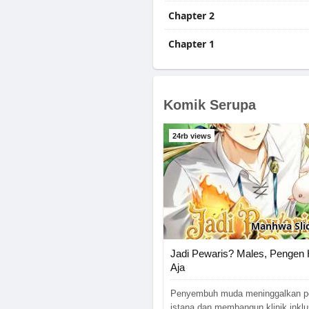
Chapter 2
Chapter 1
Komik Serupa
24rb views
Manhwa
Slic
Jadi Pewaris? Males, Pengen 
Aja
Penyembuh muda meninggalkan po
istana dan membangun klinik inklus