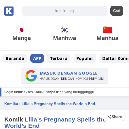
Manga
Manhwa
Manhua
Beranda
APP
Terbaru
Populer
Daftar Komi
MASUK DENGAN GOOGLE
HAPUS IKLAN DENGAN KOMIKU PREMIUM
Login untuk akses Komiku tanpa iklan yang mengganggu.
Komiku
›
Lilia’s Pregnancy Spells the World’s End
Share
Komik
Lilia’s Pregnancy Spells the
World’s End