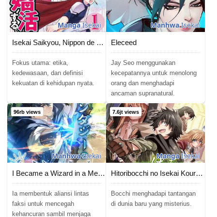
Manga
Isekai
Manhwa
Isekai
Isekai Saikyou, Nippon de JK to Konkatsu Suru
Eleceed
Fokus utama: etika,
Jay Seo menggunakan
kedewasaan, dan definisi
kecepatannya untuk menolong
kekuatan di kehidupan nyata.
orang dan menghadapi
ancaman supranatural.
96rb views
7.6jt views
Manhwa
Isekai
Manga
Isekai
I Became a Wizard in a Medieval Fantasy World
Hitoribocchi no Isekai Kouryaku
Ia membentuk aliansi lintas
Bocchi menghadapi tantangan
faksi untuk mencegah
di dunia baru yang misterius.
kehancuran sambil menjaga