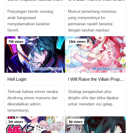
Perjuangan heroik seorang
Muncul penantang misterius
anak bangsawan
yang menyeretnya ke
menyelamatkan karakter
permainan naratif berantai
favorit.
dengan taruhan reputasi.
706 views
19rb views
Manhwa
Isekai
Manhwa
Isekai
Hell Login
I Will Raise the Villain Properly
Terkuak bahwa server neraka
Strategi pengasuhan plus
disokong emosi manusia dan
disiplin sihir dan etika dipakai
dikendalikan admin
untuk meredam sisi gelap.
tersembunyi.
3rb views
8jt views