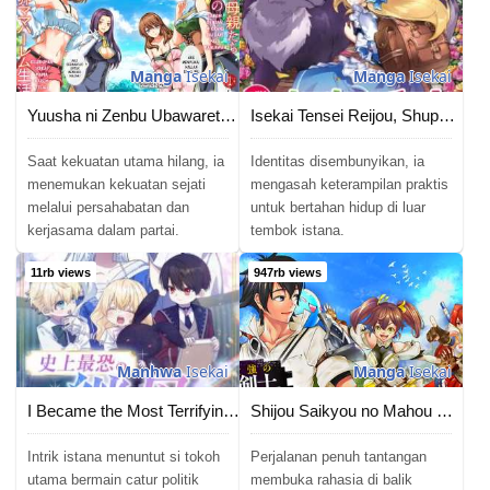
Manga
Isekai
Manga
Isekai
Yuusha ni Zenbu Ubawareta Ore wa Yuusha no Hahaoya to Party wo Kumimashita!
Isekai Tensei Reijou, Shuppon Suru
Saat kekuatan utama hilang, ia
Identitas disembunyikan, ia
menemukan kekuatan sejati
mengasah keterampilan praktis
melalui persahabatan dan
untuk bertahan hidup di luar
kerjasama dalam partai.
tembok istana.
11rb views
947rb views
Manhwa
Isekai
Manga
Isekai
I Became the Most Terrifying Stepmother in History?!
Shijou Saikyou no Mahou Kenshi, F Rank Boukensha ni Tensei Suru
Intrik istana menuntut si tokoh
Perjalanan penuh tantangan
utama bermain catur politik
membuka rahasia di balik