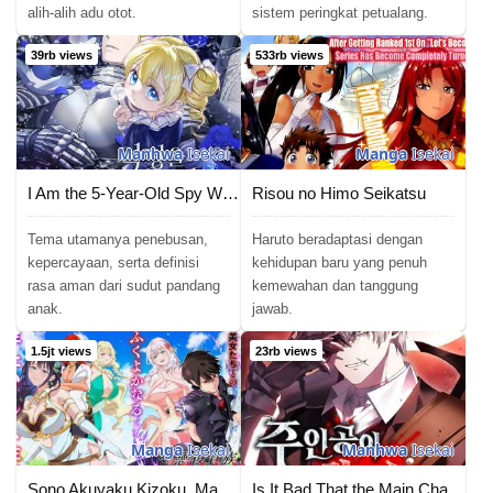
alih-alih adu otot.
sistem peringkat petualang.
39rb views
533rb views
Manhwa
Isekai
Manga
Isekai
I Am the 5-Year-Old Spy Who Kidnapped the Villain
Risou no Himo Seikatsu
Tema utamanya penebusan,
Haruto beradaptasi dengan
kepercayaan, serta definisi
kehidupan baru yang penuh
rasa aman dari sudut pandang
kemewahan dan tanggung
anak.
jawab.
1.5jt views
23rb views
Manga
Isekai
Manhwa
Isekai
Sono Akuyaku Kizoku, Mama Heroine ga Suki Sugiru ~Shinshi na Doryoku de Saikyou to Nari Fuguu na Oshi Chara Tasukemakuru~
Is It Bad That the Main Character’s a Roleplayer?