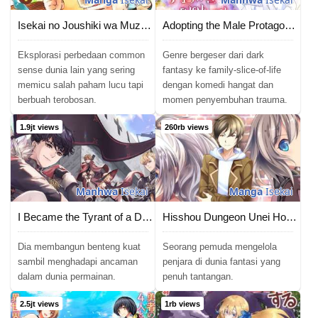
Isekai no Joushiki wa Muzukashii: Kishou de Saijaku na Hitozoku ni Tensei Shita Kedo Butsuri Igai de Saikyou ni Nari Sou Desu
Adopting the Male Protagonist Changed the Genre
Eksplorasi perbedaan common
Genre bergeser dari dark
sense dunia lain yang sering
fantasy ke family-slice-of-life
memicu salah paham lucu tapi
dengan komedi hangat dan
berbuah terobosan.
momen penyembuhan trauma.
1.9jt views
260rb views
Manhwa
Isekai
Manga
Isekai
I Became the Tyrant of a Defense Game
Hisshou Dungeon Unei Houhou
Dia membangun benteng kuat
Seorang pemuda mengelola
sambil menghadapi ancaman
penjara di dunia fantasi yang
dalam dunia permainan.
penuh tantangan.
2.5jt views
1rb views