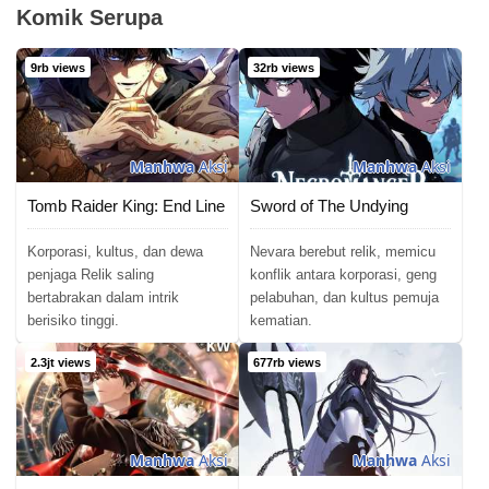
Komik Serupa
9rb views
32rb views
Manhwa
Aksi
Manhwa
Aksi
Tomb Raider King: End Line
Sword of The Undying
Korporasi, kultus, dan dewa
Nevara berebut relik, memicu
penjaga Relik saling
konflik antara korporasi, geng
bertabrakan dalam intrik
pelabuhan, dan kultus pemuja
berisiko tinggi.
kematian.
2.3jt views
677rb views
Manhwa
Aksi
Manhwa
Aksi