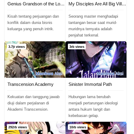
Genius Grandson of the Loan Shark King
My Disciples Are All Big Villains
Kisah tentang perjuangan dan
Seorang master menghadapi
konflik dalam dunia bisnis
tantangan besar saat murid-
keluarga yang penuh intrik.
muridnya ternyata adalah
penjahat terkenal.
3.7jt views
3rb views
Manhwa
Aksi
Manhwa
Aksi
Transcension Academy
Sinister Immortal Path
Kekuatan dan tanggung jawab
Hubungan lama berubah
diuji dalam perjalanan di
menjadi pertarungan ideologi
Akademi Transcension.
antara hukum langit dan
kebebasan gelap.
292rb views
10rb views