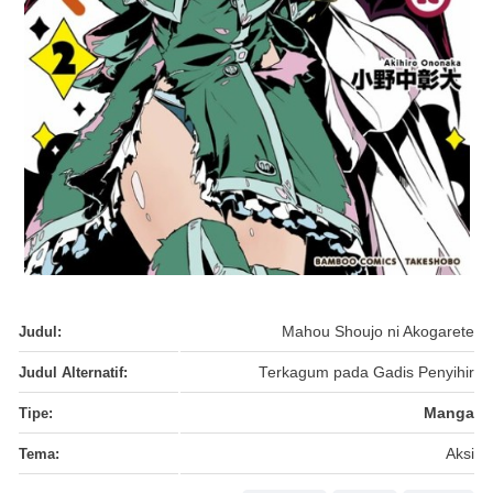
Judul:
Mahou Shoujo ni Akogarete
Judul Alternatif:
Terkagum pada Gadis Penyihir
Tipe:
Manga
Tema:
Aksi