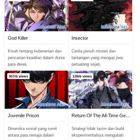
Manhua
Aksi
Manhwa
Aksi
God Killer
Insector
Kisah tentang keberanian dan
Cerita penuh misteri dan
pencarian keadilan dalam dunia
tantangan yang menguji jiwa
para dewa.
petualang sejati.
357rb views
128rb views
Manhwa
Aksi
Manhwa
Aksi
Juvenile Prison
Return Of The All-Time Genius Ranker
Dinamika sosial yang rumit
Strategi tidak lazim dan build
antara para remaja dalam
eksperimentalnya mengubah