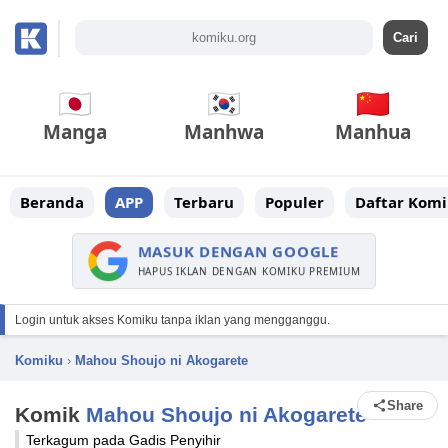
Manga
Manhwa
Manhua
Beranda
APP
Terbaru
Populer
Daftar Komi
MASUK DENGAN GOOGLE
HAPUS IKLAN DENGAN KOMIKU PREMIUM
Login untuk akses Komiku tanpa iklan yang mengganggu.
Komiku
›
Mahou Shoujo ni Akogarete
Share
Komik
Mahou Shoujo ni Akogarete
Terkagum pada Gadis Penyihir