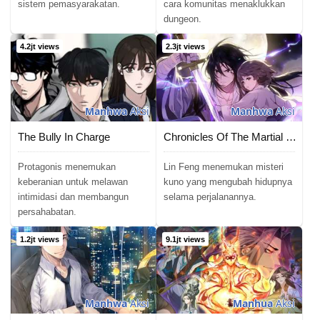
sistem pemasyarakatan.
cara komunitas menaklukkan
dungeon.
4.2jt views
2.3jt views
Manhwa
Aksi
Manhwa
Aksi
The Bully In Charge
Chronicles Of The Martial God’s Return
Protagonis menemukan
Lin Feng menemukan misteri
keberanian untuk melawan
kuno yang mengubah hidupnya
intimidasi dan membangun
selama perjalanannya.
persahabatan.
1.2jt views
9.1jt views
Manhwa
Aksi
Manhua
Aksi