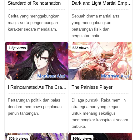
Standard of Reincarnation
Dark and Light Martial Emperor
Cerita yang menggabungkan
Sebuah drama martial arts
magis serta pengembangan
yang menggabungkan
karakter secara mendalam.
pertarungan fisik dan
pergulatan batin.
1.5jt views
522 views
Manhwa
Aksi
Manhwa
Aksi
I Reincarnated As The Crazed Heir
The Painless Player
Pertarungan politik dan balas
Di laga puncak, Raka memilih
dendam membawa perjalanan
strategi aman yang elegan
penuh tantangan.
untuk menang sekaligus
membongkar konspirasi secara
terbuka.
803rb views
166rb views