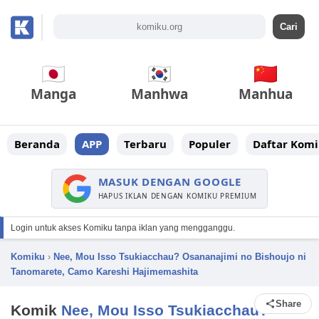
Manga
Manhwa
Manhua
Beranda
APP
Terbaru
Populer
Daftar Komi
MASUK DENGAN GOOGLE
HAPUS IKLAN DENGAN KOMIKU PREMIUM
Login untuk akses Komiku tanpa iklan yang mengganggu.
Komiku
›
Nee, Mou Isso Tsukiacchau? Osananajimi no Bishoujo ni
Tanomarete, Camo Kareshi Hajimemashita
Share
Komik
Nee, Mou Isso Tsukiacchau?