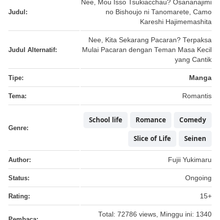
Nee, Mou Isso Tsukiacchau? Osananajimi
Judul:
no Bishoujo ni Tanomarete, Camo
Kareshi Hajimemashita
Nee, Kita Sekarang Pacaran? Terpaksa
Judul Alternatif:
Mulai Pacaran dengan Teman Masa Kecil
yang Cantik
Tipe:
Manga
Tema:
Romantis
School life
Romance
Comedy
Genre:
Slice of Life
Seinen
Author:
Fujii Yukimaru
Status:
Ongoing
Rating:
15+
Total: 72786 views, Minggu ini: 1340
Pembaca: