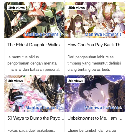
10rb views
35rb views
Manhwa
Romantis
Manhwa
Romantis
The Eldest Daughter Walks Down The Flower Path
How Can You Pay Back The Kindness I Raised With Obsession?
Ia memutus siklus
Dari pengasuhan lahir relasi
pengorbanan dengan menata
timpang yang menuntut definisi
finansial dan batasan personal.
ulang tentang balas budi.
8rb views
8rb views
Manhua
Romantis
Manhwa
Romantis
50 Ways to Dump the Psychopathic Mastermind
Unbeknownst to Me, I am Secretly Dating the Emperor
Fokus pada duel psikologis,
Eliane bertumbuh dari warga