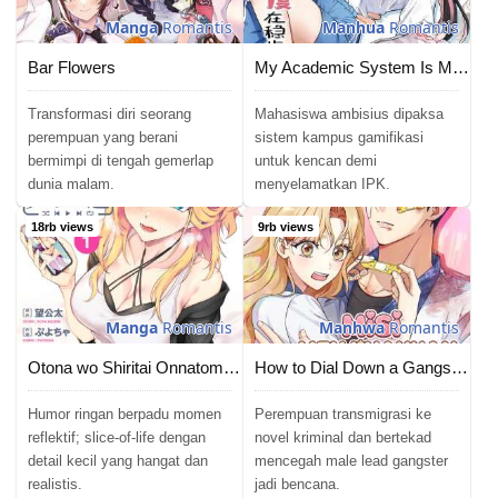
Manga
Romantis
Manhua
Romantis
Bar Flowers
My Academic System Is Making Me Date?!
Transformasi diri seorang
Mahasiswa ambisius dipaksa
perempuan yang berani
sistem kampus gamifikasi
bermimpi di tengah gemerlap
untuk kencan demi
dunia malam.
menyelamatkan IPK.
18rb views
9rb views
Manga
Romantis
Manhwa
Romantis
Otona wo Shiritai Onnatomodachi
How to Dial Down a Gangster Male Lead
Humor ringan berpadu momen
Perempuan transmigrasi ke
reflektif; slice-of-life dengan
novel kriminal dan bertekad
detail kecil yang hangat dan
mencegah male lead gangster
realistis.
jadi bencana.