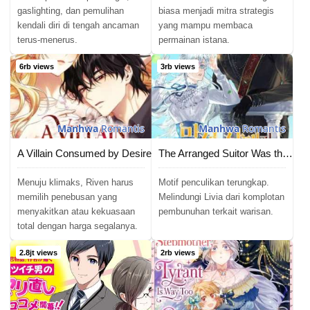
gaslighting, dan pemulihan
biasa menjadi mitra strategis
kendali diri di tengah ancaman
yang mampu membaca
terus-menerus.
permainan istana.
6rb views
3rb views
Manhwa
Romantis
Manhwa
Romantis
A Villain Consumed by Desire
The Arranged Suitor Was the Kidnapper
Menuju klimaks, Riven harus
Motif penculikan terungkap.
memilih penebusan yang
Melindungi Livia dari komplotan
menyakitkan atau kekuasaan
pembunuhan terkait warisan.
total dengan harga segalanya.
2.8jt views
2rb views