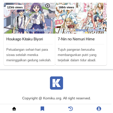
123rb views
168rb views
Manga
Romantis
Manga
Romantis
Houkago Kitaku Biyori
7-Nin no Nemuri Hime
Petualangan sehari-hari para
Tujuh pangeran berusaha
siswa setelah mereka
membangunkan putri yang
meninggalkan gedung sekolah.
terjebak dalam tidur abadi.
Copyright @ Komiku.org. All right reserved.
Baca Komik
|
Baca Manga
|
Baca Manhwa
|
Baca Manhua
|
DMCA
|
Terms of Usage
|
Privacy Policy
|
Contact Us