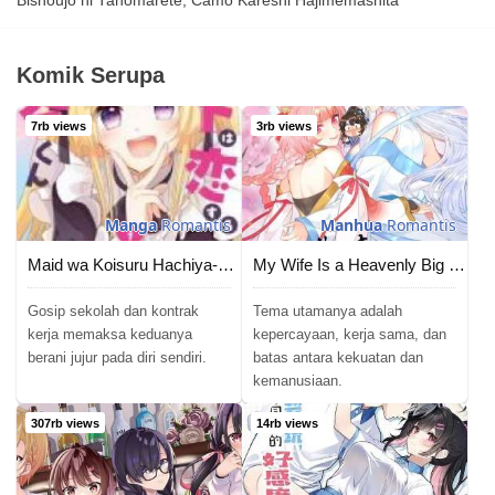
Bishoujo ni Tanomarete, Camo Kareshi Hajimemashita
Komik Serupa
7rb views
3rb views
Manga
Romantis
Manhua
Romantis
Maid wa Koisuru Hachiya-kun
My Wife Is a Heavenly Big Shot
Gosip sekolah dan kontrak
Tema utamanya adalah
kerja memaksa keduanya
kepercayaan, kerja sama, dan
berani jujur pada diri sendiri.
batas antara kekuatan dan
kemanusiaan.
307rb views
14rb views