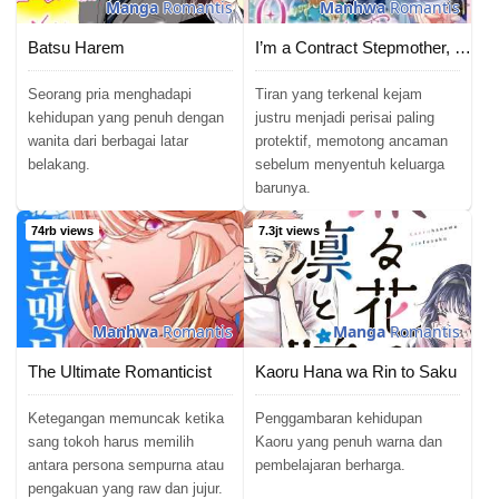
Manga
Romantis
Manhwa
Romantis
Batsu Harem
I’m a Contract Stepmother, but the Tyrant Is Way Too Overprotective
Seorang pria menghadapi
Tiran yang terkenal kejam
kehidupan yang penuh dengan
justru menjadi perisai paling
wanita dari berbagai latar
protektif, memotong ancaman
belakang.
sebelum menyentuh keluarga
barunya.
74rb views
7.3jt views
Manhwa
Romantis
Manga
Romantis
The Ultimate Romanticist
Kaoru Hana wa Rin to Saku
Ketegangan memuncak ketika
Penggambaran kehidupan
sang tokoh harus memilih
Kaoru yang penuh warna dan
antara persona sempurna atau
pembelajaran berharga.
pengakuan yang raw dan jujur.