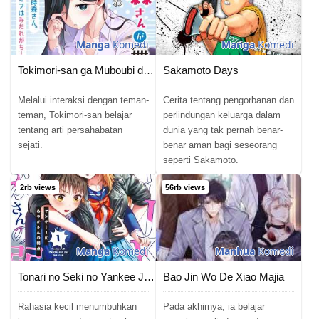
Manga
Komedi
Manga
Komedi
Tokimori-san ga Muboubi desu!!
Sakamoto Days
Melalui interaksi dengan teman-
Cerita tentang pengorbanan dan
teman, Tokimori-san belajar
perlindungan keluarga dalam
tentang arti persahabatan
dunia yang tak pernah benar-
sejati.
benar aman bagi seseorang
seperti Sakamoto.
2rb views
56rb views
Manga
Komedi
Manhua
Komedi
Tonari no Seki no Yankee JK no Jakuten
Bao Jin Wo De Xiao Majia
Rahasia kecil menumbuhkan
Pada akhirnya, ia belajar