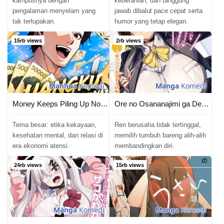
kampusnya dengan
keberanian, dan tanggung
pengalaman menyelam yang
jawab dibalut pace cepat serta
tak terlupakan.
humor yang tetap elegan.
15rb views
2rb views
Manhua
Komedi
Manga
Komedi
Money Keeps Piling Up No Matter How Much I Spend
Ore no Osananajimi ga Dekkkkaku Narisugita
Tema besar: etika kekayaan,
Ren berusaha tidak tertinggal,
kesehatan mental, dan relasi di
memilih tumbuh bareng alih-alih
era ekonomi atensi.
membandingkan diri.
24rb views
15rb views
Manga
Komedi
Manga
Komedi