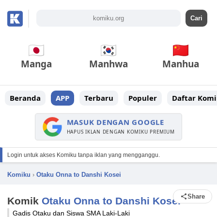
Manga
Manhwa
Manhua
Beranda
APP
Terbaru
Populer
Daftar Komi
MASUK DENGAN GOOGLE
HAPUS IKLAN DENGAN KOMIKU PREMIUM
Login untuk akses Komiku tanpa iklan yang mengganggu.
Komiku
›
Otaku Onna to Danshi Kosei
Share
Komik
Otaku Onna to Danshi Kosei
Gadis Otaku dan Siswa SMA Laki-Laki