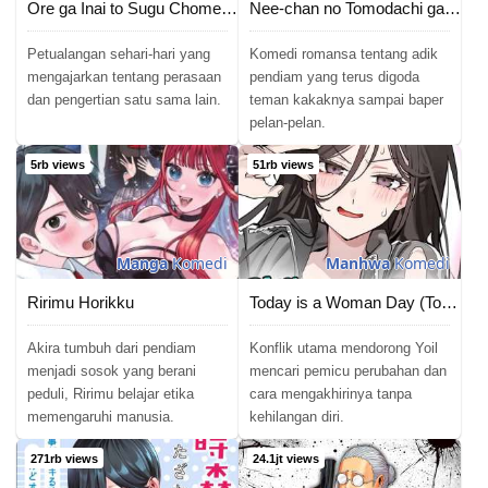
Ore ga Inai to Sugu Chomeru Hakanagi Kasumi
Nee-chan no Tomodachi ga Uzai Hanashi
Petualangan sehari-hari yang
Komedi romansa tentang adik
mengajarkan tentang perasaan
pendiam yang terus digoda
dan pengertian satu sama lain.
teman kakaknya sampai baper
pelan-pelan.
5rb views
51rb views
Manga
Komedi
Manhwa
Komedi
Ririmu Horikku
Today is a Woman Day (Today&#8217;s Han Yoil Is a Woman)
Akira tumbuh dari pendiam
Konflik utama mendorong Yoil
menjadi sosok yang berani
mencari pemicu perubahan dan
peduli, Ririmu belajar etika
cara mengakhirinya tanpa
memengaruhi manusia.
kehilangan diri.
271rb views
24.1jt views