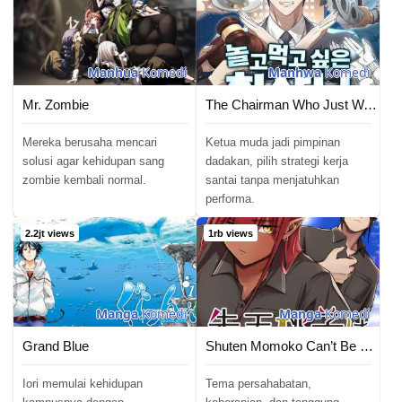
Manhua
Komedi
Manhwa
Komedi
Mr. Zombie
The Chairman Who Just Wants to Slack Off
Mereka berusaha mencari
Ketua muda jadi pimpinan
solusi agar kehidupan sang
dadakan, pilih strategi kerja
zombie kembali normal.
santai tanpa menjatuhkan
performa.
2.2jt views
1rb views
Manga
Komedi
Manga
Komedi
Grand Blue
Shuten Momoko Can’t Be Defeated
Iori memulai kehidupan
Tema persahabatan,