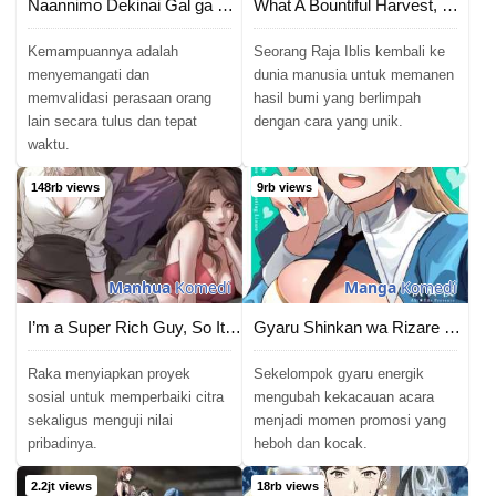
Naannimo Dekinai Gal ga Yuiitsu Dekiru Koto
What A Bountiful Harvest, Demon Lord!
Kemampuannya adalah
Seorang Raja Iblis kembali ke
menyemangati dan
dunia manusia untuk memanen
memvalidasi perasaan orang
hasil bumi yang berlimpah
lain secara tulus dan tepat
dengan cara yang unik.
waktu.
148rb views
9rb views
Manhua
Komedi
Manga
Komedi
I’m a Super Rich Guy, So It’s Reasonable For Me to Be a Scumbag
Gyaru Shinkan wa Rizare ga Darui
Raka menyiapkan proyek
Sekelompok gyaru energik
sosial untuk memperbaiki citra
mengubah kekacauan acara
sekaligus menguji nilai
menjadi momen promosi yang
pribadinya.
heboh dan kocak.
2.2jt views
18rb views