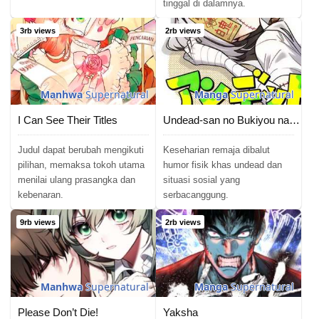
tinggal di dalamnya.
3rb views
2rb views
Manhwa
Supernatural
Manga
Supernatural
I Can See Their Titles
Undead-san no Bukiyou na Seishun
Judul dapat berubah mengikuti
Keseharian remaja dibalut
pilihan, memaksa tokoh utama
humor fisik khas undead dan
menilai ulang prasangka dan
situasi sosial yang
kebenaran.
serbacanggung.
9rb views
2rb views
Manhwa
Supernatural
Manga
Supernatural
Please Don’t Die!
Yaksha