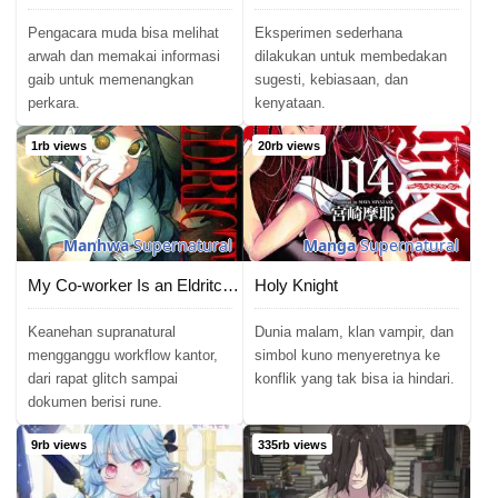
Pengacara muda bisa melihat
Eksperimen sederhana
arwah dan memakai informasi
dilakukan untuk membedakan
gaib untuk memenangkan
sugesti, kebiasaan, dan
perkara.
kenyataan.
1rb views
20rb views
Manhwa
Supernatural
Manga
Supernatural
My Co-worker Is an Eldritch X!
Holy Knight
Keanehan supranatural
Dunia malam, klan vampir, dan
mengganggu workflow kantor,
simbol kuno menyeretnya ke
dari rapat glitch sampai
konflik yang tak bisa ia hindari.
dokumen berisi rune.
9rb views
335rb views