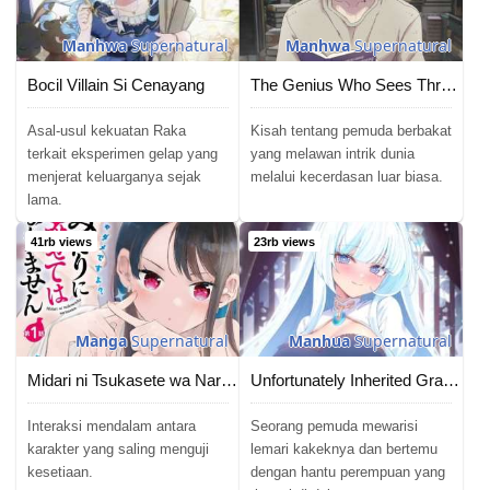
Manhwa
Supernatural
Manhwa
Supernatural
Bocil Villain Si Cenayang
The Genius Who Sees Through the World
Asal-usul kekuatan Raka
Kisah tentang pemuda berbakat
terkait eksperimen gelap yang
yang melawan intrik dunia
menjerat keluarganya sejak
melalui kecerdasan luar biasa.
lama.
41rb views
23rb views
Manga
Supernatural
Manhua
Supernatural
Midari ni Tsukasete wa Narimasen
Unfortunately Inherited Grandpa Wardrobe and Female Ghost
Interaksi mendalam antara
Seorang pemuda mewarisi
karakter yang saling menguji
lemari kakeknya dan bertemu
kesetiaan.
dengan hantu perempuan yang