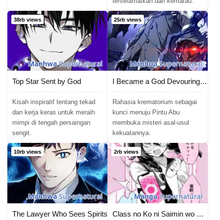
terselamatkan dari kemarau.
38rb views
25rb views
Manhwa
Supernatural
Manhua
Supernatural
Top Star Sent by God
I Became a God Devouring Souls at the Crematorium
Kisah inspiratif tentang tekad
Rahasia krematorium sebagai
dan kerja keras untuk meraih
kunci menuju Pintu Abu
mimpi di tengah persaingan
membuka misteri asal-usul
sengit.
kekuatannya.
10rb views
2rb views
Manhwa
Supernatural
Manga
Supernatural
The Lawyer Who Sees Spirits
Class no Ko ni Saimin wo Kakerareta?