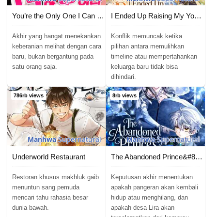
You’re the Only One I Can See
I Ended Up Raising My Younger Self
Akhir yang hangat menekankan
Konflik memuncak ketika
keberanian melihat dengan cara
pilihan antara memulihkan
baru, bukan bergantung pada
timeline atau mempertahankan
satu orang saja.
keluarga baru tidak bisa
dihindari.
786rb views
8rb views
Manhwa
Supernatural
Manhwa
Supernatural
Underworld Restaurant
The Abandoned Prince&#8217;s Ghost Bride
Restoran khusus makhluk gaib
Keputusan akhir menentukan
menuntun sang pemuda
apakah pangeran akan kembali
mencari tahu rahasia besar
hidup atau menghilang, dan
dunia bawah.
apakah desa Lira akan