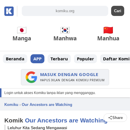
Manga
Manhwa
Manhua
Beranda
APP
Terbaru
Populer
Daftar Komi
MASUK DENGAN GOOGLE
HAPUS IKLAN DENGAN KOMIKU PREMIUM
Login untuk akses Komiku tanpa iklan yang mengganggu.
Komiku
›
Our Ancestors are Watching
Share
Komik
Our Ancestors are Watching
Leluhur Kita Sedang Mengawasi