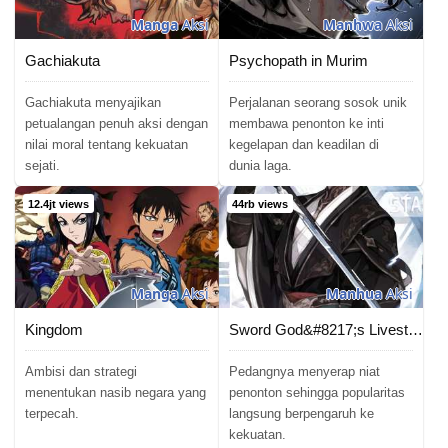
Chapter 119
12/08/2024
Manga
Aksi
Manhwa
Aksi
Chapter 118
12/08/2024
Gachiakuta
Psychopath in Murim
Chapter 117
12/08/2024
Gachiakuta menyajikan
Perjalanan seorang sosok unik
petualangan penuh aksi dengan
membawa penonton ke inti
Chapter 116
12/08/2024
nilai moral tentang kekuatan
kegelapan dan keadilan di
sejati.
dunia laga.
Chapter 115
28/04/2024
12.4jt views
44rb views
Chapter 114
28/04/2024
Chapter 113
03/01/2023
Manga
Aksi
Manhua
Aksi
Chapter 112
26/12/2022
Kingdom
Sword God&#8217;s Livestream
Chapter 111
22/11/2022
Ambisi dan strategi
Pedangnya menyerap niat
menentukan nasib negara yang
penonton sehingga popularitas
Chapter 110
terpecah.
langsung berpengaruh ke
19/10/2022
kekuatan.