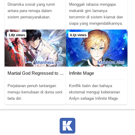
Chapter 99
28/02/2021
Dinamika sosial yang rumit
Menggali rahasia mengapa
antara para remaja dalam
mekanik gim lamanya
sistem pemasyarakatan.
tercermin di sistem kiamat dan
Chapter 98
26/02/2021
siapa yang mengendalikannya.
Chapter 97
29/12/2020
1.8jt views
4.1jt views
Chapter 96
15/11/2020
Chapter 95
06/10/2020
Manhwa
Aksi
Manhwa
Aksi
Chapter 94
16/09/2020
Martial God Regressed to Level 2
Infinite Mage
Chapter 93
03/09/2020
Perjalanan penuh tantangan
Konflik batin dan bahaya
menuju kemuliaan di dunia seni
eksternal menguji keberanian
bela diri.
Ardyn sebagai Infinite Mage.
Chapter 92
19/07/2020
Chapter 91
18/06/2020
Chapter 90
30/04/2025