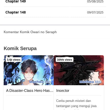
Chapter 149
05/08/2025
Chapter 148
09/07/2025
Chapter 147
15/06/2025
Komentar Komik Owari no Seraph
Chapter 146
25/05/2025
Chapter 145
23/05/2025
Komik Serupa
Chapter 144
21/05/2025
3.4jt views
164rb views
Chapter 143
21/05/2025
Chapter 142
17/05/2025
Manhwa
Aksi
Manhwa
Aksi
Chapter 141
17/05/2025
A Disaster-Class Hero Has Returned
Insector
Chapter 140
13/05/2025
Cerita penuh misteri dan
tantangan yang menguji jiwa