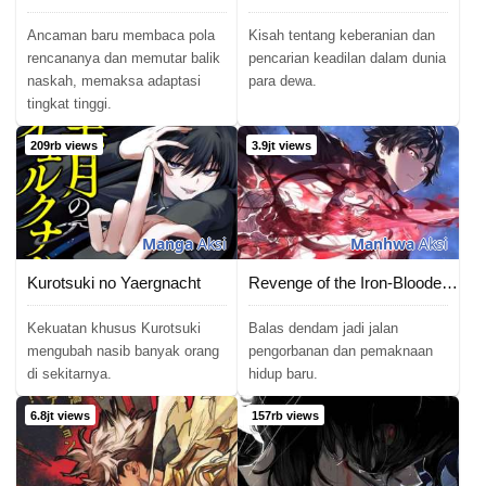
Chapter 129
08/03/2025
Ancaman baru membaca pola
Kisah tentang keberanian dan
Chapter 128
27/02/2025
rencananya dan memutar balik
pencarian keadilan dalam dunia
naskah, memaksa adaptasi
para dewa.
tingkat tinggi.
Chapter 127
25/09/2024
209rb views
3.9jt views
Chapter 126
25/09/2024
Chapter 125
25/09/2024
Manga
Aksi
Manhwa
Aksi
Chapter 124
25/09/2024
Kurotsuki no Yaergnacht
Revenge of the Iron-Blooded Sword Hound
Chapter 123
12/08/2024
Kekuatan khusus Kurotsuki
Balas dendam jadi jalan
Chapter 122
12/08/2024
mengubah nasib banyak orang
pengorbanan dan pemaknaan
di sekitarnya.
hidup baru.
Chapter 121
12/08/2024
6.8jt views
157rb views
Chapter 120
12/08/2024