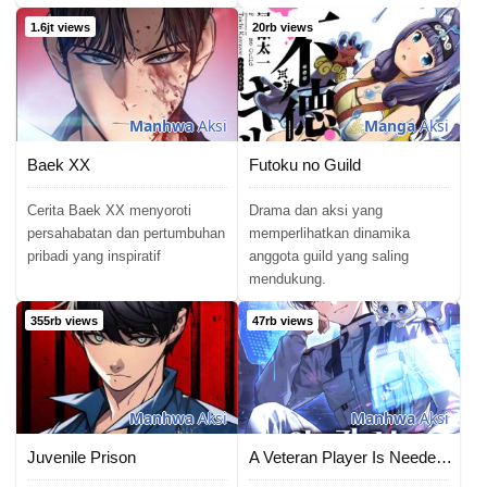
Chapter 109
19/10/2022
1.6jt views
20rb views
Chapter 108
11/02/2022
Chapter 107
11/02/2022
Manhwa
Aksi
Manga
Aksi
Chapter 106
11/02/2022
Baek XX
Futoku no Guild
Chapter 105
21/08/2021
Cerita Baek XX menyoroti
Drama dan aksi yang
persahabatan dan pertumbuhan
memperlihatkan dinamika
Chapter 104
pribadi yang inspiratif
anggota guild yang saling
10/07/2021
mendukung.
Chapter 103
09/06/2021
355rb views
47rb views
Chapter 102
26/05/2021
Chapter 101
03/04/2021
Manhwa
Aksi
Manhwa
Aksi
Chapter 100
30/03/2021
Juvenile Prison
A Veteran Player Is Needed In The Apocalypse