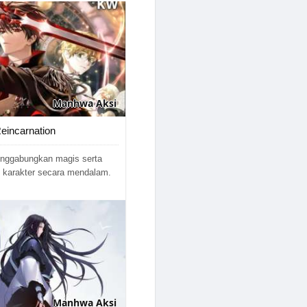
Manhwa
Aksi
Reincarnation
enggabungkan magis serta
karakter secara mendalam.
Manhwa
Aksi