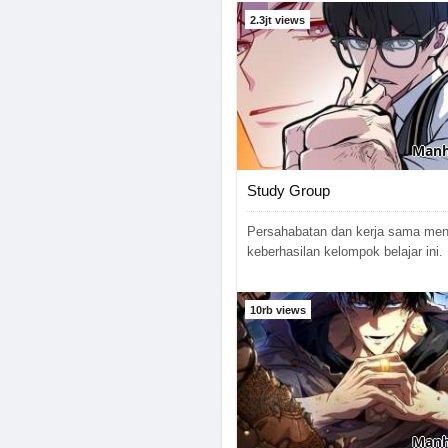
2.3jt views
Man
Study Group
Persahabatan dan kerja sama menj
keberhasilan kelompok belajar ini.
10rb views
Man