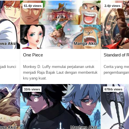
61.4jt views
2.4jt views
hwa
Aksi
Manga
Aksi
One Piece
Standard of 
adi kunci
Monkey D. Luffy memulai perjalanan untuk
Cerita yang m
menjadi Raja Bajak Laut dengan membentuk
pengembangan 
kru yang kuat.
32rb views
678rb views
hwa
Aksi
Manhwa
Aksi