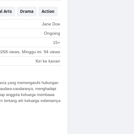
l Arts
Drama
Action
Jane Doe
Ongoing
15+
0268 views, Minggu ini: 94 views
Kiri ke kanan
hasia yang memengaruhi hubungan
 saudara-saudaranya, menghadapi
tiap anggota keluarga membawa
m tentang arti keluarga sebenarnya