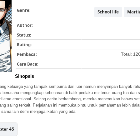
Genre:
School life
Martia
Author:
Status:
Rating:
Pembaca:
Total: 12
Cara Baca:
Sinopsis
tang keluarga yang tampak sempurna dari luar namun menyimpan banyak ra
a berusaha mengungkap kebenaran di balik perilaku misterius orang tua dan
n dilema emosional. Seiring cerita berkembang, mereka menemukan bahwa se
ng saling terkait. Perjalanan ini membuka pintu untuk pemahaman lebih dala
 sama lain demi menjaga ikatan yang ada.
pter 45