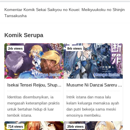
Komentar Komik Sekai Saikyou no Kouei: Meikyuukoku no Shinjin
Tansakusha
Komik Serupa
2rb views
8rb views
Manga
Isekai
Manga
Isekai
Isekai Tensei Reijou, Shuppon Suru
Musume Ni Danzai Sareru Akuyaku Koushaku Ni Tensei Shitemashita ~Akuyaku Muubu o Yameta no ni Nazeka Musume ga Koori No Reijou Ka Suru Ken~
Identitas disembunyikan, ia
Intrik istana dan masa lalu
mengasah keterampilan praktis
kelam keluarga memaksa ayah
untuk bertahan hidup di luar
dan putri bekerja sama meski
tembok istana.
emosinya membeku.
714 views
25rb views