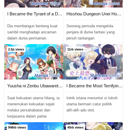
Manhwa
Isekai
Manga
Isekai
I Became the Tyrant of a Defense Game
Hisshou Dungeon Unei Houhou
Dia membangun benteng kuat
Seorang pemuda mengelola
sambil menghadapi ancaman
penjara di dunia fantasi yang
dalam dunia permainan.
penuh tantangan.
2.5jt views
11rb views
Manga
Isekai
Manhwa
Isekai
Yuusha ni Zenbu Ubawareta Ore wa Yuusha no Hahaoya to Party wo Kumimashita!
I Became the Most Terrifying Stepmother in History?!
Saat kekuatan utama hilang, ia
Intrik istana menuntut si tokoh
menemukan kekuatan sejati
utama bermain catur politik
melalui persahabatan dan
alih-alih adu otot.
kerjasama dalam partai.
948rb views
40rb views