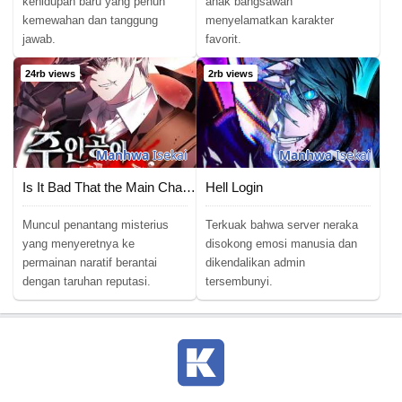
kehidupan baru yang penuh
anak bangsawan
kemewahan dan tanggung
menyelamatkan karakter
jawab.
favorit.
24rb views
2rb views
Manhwa
Isekai
Manhwa
Isekai
Is It Bad That the Main Character’s a Roleplayer?
Hell Login
Muncul penantang misterius
Terkuak bahwa server neraka
yang menyeretnya ke
disokong emosi manusia dan
permainan naratif berantai
dikendalikan admin
dengan taruhan reputasi.
tersembunyi.