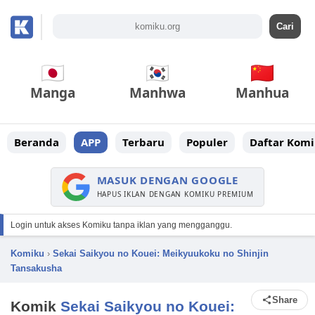
Manga
Manhwa
Manhua
Beranda
APP
Terbaru
Populer
Daftar Komi
MASUK DENGAN GOOGLE
HAPUS IKLAN DENGAN KOMIKU PREMIUM
Login untuk akses Komiku tanpa iklan yang mengganggu.
Komiku
›
Sekai Saikyou no Kouei: Meikyuukoku no Shinjin
Tansakusha
Share
Komik
Sekai Saikyou no Kouei: