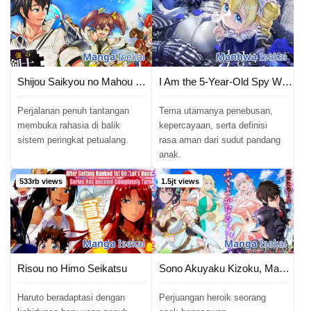
Manga
Isekai
Manhwa
Isekai
Shijou Saikyou no Mahou Kenshi, F Rank Boukensha ni Tensei Suru
I Am the 5-Year-Old Spy Who Kidnapped the Villain
Perjalanan penuh tantangan
Tema utamanya penebusan,
membuka rahasia di balik
kepercayaan, serta definisi
sistem peringkat petualang.
rasa aman dari sudut pandang
anak.
533rb views
1.5jt views
Manga
Isekai
Manga
Isekai
Risou no Himo Seikatsu
Sono Akuyaku Kizoku, Mama Heroine ga Suki Sugiru ~Shinshi na Doryoku de Saikyou to Nari Fuguu na Oshi Chara Tasukemakuru~
Haruto beradaptasi dengan
Perjuangan heroik seorang