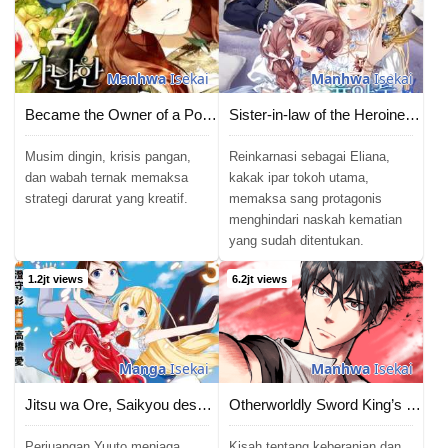
Manhwa
Isekai
Manhwa
Isekai
Became the Owner of a Poor Estate
Sister-in-law of the Heroine in a Childcare Novel
Musim dingin, krisis pangan,
Reinkarnasi sebagai Eliana,
dan wabah ternak memaksa
kakak ipar tokoh utama,
strategi darurat yang kreatif.
memaksa sang protagonis
menghindari naskah kematian
yang sudah ditentukan.
1.2jt views
6.2jt views
Manga
Isekai
Manhwa
Isekai
Jitsu wa Ore, Saikyou deshita?
Otherworldly Sword King’s Survival Records
Perjuangan Yuuto menjaga
Kisah tentang keberanian dan