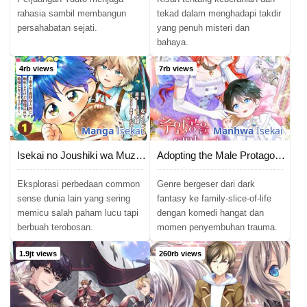
rahasia sambil membangun
tekad dalam menghadapi takdir
persahabatan sejati.
yang penuh misteri dan
bahaya.
4rb views
7rb views
Manga
Isekai
Manhwa
Isekai
Isekai no Joushiki wa Muzukashii: Kishou de Saijaku na Hitozoku ni Tensei Shita Kedo Butsuri Igai de Saikyou ni Nari Sou Desu
Adopting the Male Protagonist Changed the Genre
Eksplorasi perbedaan common
Genre bergeser dari dark
sense dunia lain yang sering
fantasy ke family-slice-of-life
memicu salah paham lucu tapi
dengan komedi hangat dan
berbuah terobosan.
momen penyembuhan trauma.
1.9jt views
260rb views