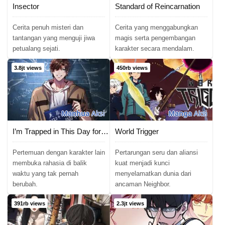
Insector
Standard of Reincarnation
Cerita penuh misteri dan
Cerita yang menggabungkan
tantangan yang menguji jiwa
magis serta pengembangan
petualang sejati.
karakter secara mendalam.
3.8jt views
450rb views
Manhua
Aksi
Manga
Aksi
I’m Trapped in This Day for One Thousand Years
World Trigger
Pertemuan dengan karakter lain
Pertarungan seru dan aliansi
membuka rahasia di balik
kuat menjadi kunci
waktu yang tak pernah
menyelamatkan dunia dari
berubah.
ancaman Neighbor.
391rb views
2.3jt views