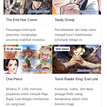
Manhwa
Aksi
Manhwa
Aksi
The End Has Come
Study Group
Perjuangan kelompok
Persahabatan dan kerja sama
penyintas menghadapi
menjadi kunci keberhasilan
ancaman makhluk misterius.
kelompok belajar ini.
61.4jt views
10rb views
Manga
Aksi
Manhwa
Aksi
One Piece
Tomb Raider King: End Line
Monkey D. Luffy memulai
Korporasi, kultus, dan dewa
perjalanan untuk menjadi Raja
penjaga Relik saling
Bajak Laut dengan membentuk
bertabrakan dalam intrik
kru yang kuat.
berisiko tinggi.