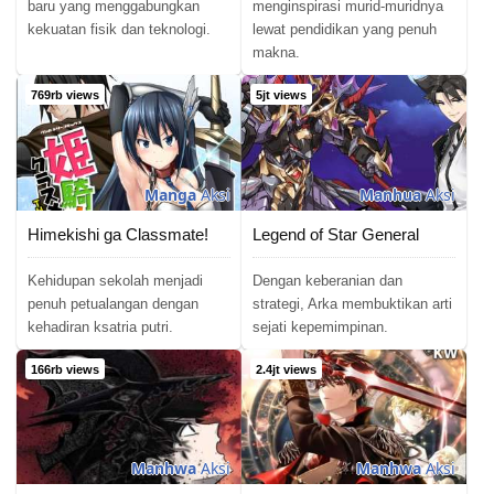
baru yang menggabungkan
menginspirasi murid-muridnya
kekuatan fisik dan teknologi.
lewat pendidikan yang penuh
makna.
769rb views
5jt views
Manga
Aksi
Manhua
Aksi
Himekishi ga Classmate!
Legend of Star General
Kehidupan sekolah menjadi
Dengan keberanian dan
penuh petualangan dengan
strategi, Arka membuktikan arti
kehadiran ksatria putri.
sejati kepemimpinan.
166rb views
2.4jt views
Manhwa
Aksi
Manhwa
Aksi