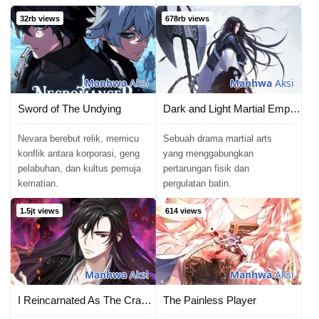
32rb views
678rb views
Manhwa
Aksi
Manhwa
Aksi
Sword of The Undying
Dark and Light Martial Emperor
Nevara berebut relik, memicu
Sebuah drama martial arts
konflik antara korporasi, geng
yang menggabungkan
pelabuhan, dan kultus pemuja
pertarungan fisik dan
kematian.
pergulatan batin.
1.5jt views
614 views
Manhwa
Aksi
Manhwa
Aksi
I Reincarnated As The Crazed Heir
The Painless Player