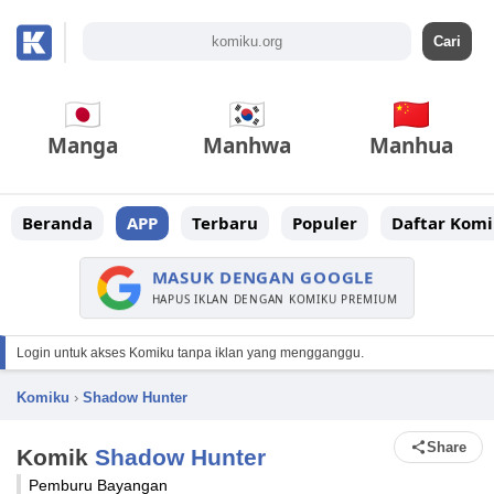
Manga
Manhwa
Manhua
Beranda
APP
Terbaru
Populer
Daftar Komi
MASUK DENGAN GOOGLE
HAPUS IKLAN DENGAN KOMIKU PREMIUM
Login untuk akses Komiku tanpa iklan yang mengganggu.
Komiku
›
Shadow Hunter
Share
Komik
Shadow Hunter
Pemburu Bayangan