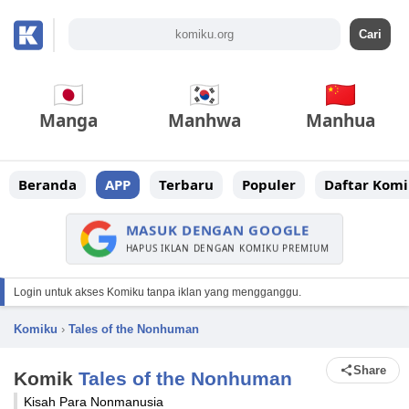
Manga
Manhwa
Manhua
Beranda
APP
Terbaru
Populer
Daftar Komi
MASUK DENGAN GOOGLE
HAPUS IKLAN DENGAN KOMIKU PREMIUM
Login untuk akses Komiku tanpa iklan yang mengganggu.
Komiku
›
Tales of the Nonhuman
Share
Komik
Tales of the Nonhuman
Kisah Para Nonmanusia