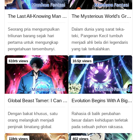
Manhua
Fantasi
Manhwa
Fantasi
The Last All-Knowing Man Collected Trillions of Stuff from Day One
The Mysterious World’s Greatest Martial Artist Little Prince
Seorang pria mengumpulkan
Dalam dunia yang sarat teka-
triliunan barang sejak hari
teki, Pangeran Kecil tumbuh
pertama untuk mengungkap
menjadi ahli bela diri legendaris
pengetahuan tersembunyi.
yang tak terkalahkan.
610rb views
10.5jt views
Manhua
Fantasi
Manhua
Fantasi
Global Beast Tamer: I Can See the Path of Evolution
Evolution Begins With A Big Tree
Dengan bakat khusus, satu
Rahasia di balik perubahan
orang melangkah menjadi
besar dalam kehidupan terletak
penjinak binatang global.
pada sebuah pohon raksasa.
118rb views
402 views