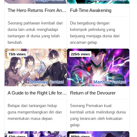
The Hero Returns From Another World
Full-Time Awakening
Seorang pahlawan kembali dari
Dia bergabung dengan
dunia lain untuk menghadapi
kelompok pelindung yang
tantangan di dunia yang telah
berjuang menjaga dunia dari
berubah.
ancaman gelap.
73rb views
225rb views
Manhwa
Fantasi
Manhua
Fantasi
A Guide to the Right Life for Rankers
Return of the Devourer
Belajar dari tantangan hidup
Seorang Pemakan kuat
guna mengembangkan diri dan
kembali untuk melindungi dunia
menentukan masa depan.
yang terancam oleh kekuatan
gelap.
42rb views
869rb views