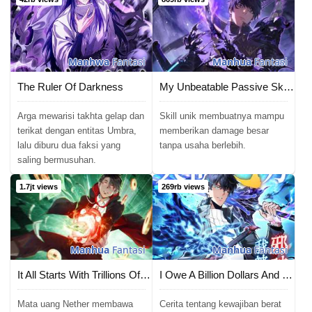
Manhwa
Fantasi
Manhua
Fantasi
The Ruler Of Darkness
My Unbeatable Passive Skill Lets Me Deal Massive Damage!
Arga mewarisi takhta gelap dan
Skill unik membuatnya mampu
terikat dengan entitas Umbra,
memberikan damage besar
lalu diburu dua faksi yang
tanpa usaha berlebih.
saling bermusuhan.
1.7jt views
269rb views
Manhua
Fantasi
Manhua
Fantasi
It All Starts With Trillions Of Nether Currency
I Owe A Billion Dollars And I am Forced to Become A Worker For An Evil God
Mata uang Nether membawa
Cerita tentang kewajiban berat