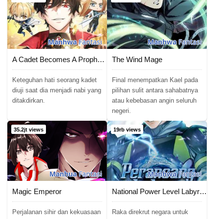
Manhwa
Fantasi
Manhwa
Fantasi
A Cadet Becomes A Prophet?!
The Wind Mage
Keteguhan hati seorang kadet
Final menempatkan Kael pada
diuji saat dia menjadi nabi yang
pilihan sulit antara sahabatnya
ditakdirkan.
atau kebebasan angin seluruh
negeri.
35.2jt views
19rb views
Manhua
Fantasi
Manhwa
Fantasi
Magic Emperor
National Power Level Labyrinth Designer
Perjalanan sihir dan kekuasaan
Raka direkrut negara untuk