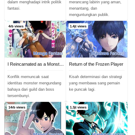
dalam menghadapi intrik politik
merancang labirin yang aman,
fantasi.
menantang, dan
menguntungkan publik.
4rb views
1.4jt views
Manga
Fantasi
Manhwa
Fantasi
I Reincarnated as a Monster in a Game World, and Picked Up the Heroine Who Was My Oshi in My Previous Life
Return of the Frozen Player
Konflik memuncak saat
Kisah determinasi dan strategi
identitas monster mengundang
yang membawa sang pemain
bahaya dari guild dan boss
ke puncak lagi.
tersembunyi.
14rb views
1.3jt views
Manga
Fantasi
Manhua
Fantasi