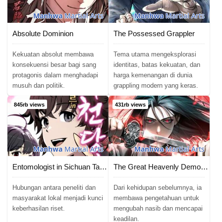
Manhwa
Martial Arts
Manhwa
Martial Arts
Absolute Dominion
The Possessed Grappler
Kekuatan absolut membawa
Tema utama mengeksplorasi
konsekuensi besar bagi sang
identitas, batas kekuatan, dan
protagonis dalam menghadapi
harga kemenangan di dunia
musuh dan politik.
grappling modern yang keras.
845rb views
431rb views
Manhwa
Martial Arts
Manhwa
Martial Arts
Entomologist in Sichuan Tang Clan
The Great Heavenly Demon Sovereign
Hubungan antara peneliti dan
Dari kehidupan sebelumnya, ia
masyarakat lokal menjadi kunci
membawa pengetahuan untuk
keberhasilan riset.
mengubah nasib dan mencapai
keadilan.