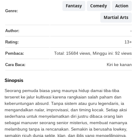
Fantasy
Comedy
Action
Genre:
Martial Arts
Author:
-
Rating:
13+
Pembaca:
Total: 15684 views, Minggu ini: 92 views
Cara Baca:
Kiri ke kanan
Sinopsis
Seorang pemuda biasa yang maunya hidup damai tiba-tiba
terseret ke jalur kultivasi karena rangkaian salah paham dan
keberuntungan absurd. Tanpa sistem atau guru legendaris, ia
mengandalkan nalar, improvisasi, dan timing kocak. Setiap aksi
sederhana untuk menyelamatkan diri justru dibaca orang lain
sebagai manuver seorang senior misterius, membuat namanya
melambung tanpa ia rencanakan. Semakin ia berusaha lowkey,
semakin ricuh dunia sekte, klan, dan iblis yang mengelilinginya.