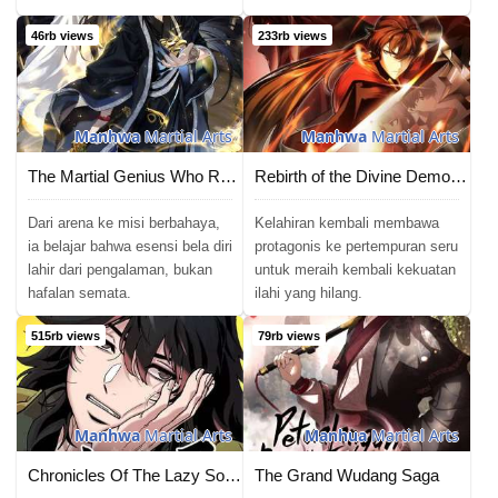
46rb views
233rb views
Manhwa
Martial Arts
Manhwa
Martial Arts
The Martial Genius Who Remembers Everything
Rebirth of the Divine Demon (Reincarnation Of The Demonic God)
Dari arena ke misi berbahaya,
Kelahiran kembali membawa
ia belajar bahwa esensi bela diri
protagonis ke pertempuran seru
lahir dari pengalaman, bukan
untuk meraih kembali kekuatan
hafalan semata.
ilahi yang hilang.
515rb views
79rb views
Manhwa
Martial Arts
Manhua
Martial Arts
Chronicles Of The Lazy Sovereign
The Grand Wudang Saga