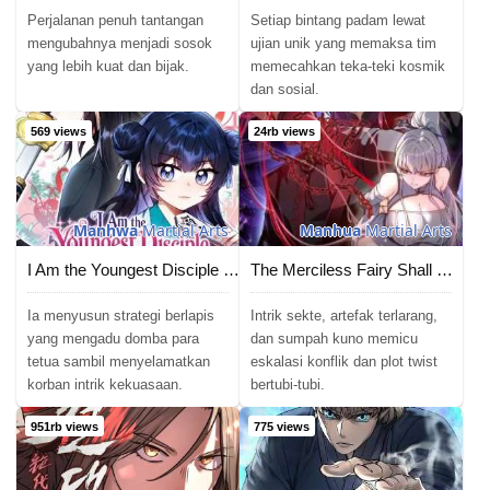
Perjalanan penuh tantangan
Setiap bintang padam lewat
mengubahnya menjadi sosok
ujian unik yang memaksa tim
yang lebih kuat dan bijak.
memecahkan teka-teki kosmik
dan sosial.
569 views
24rb views
Manhwa
Martial Arts
Manhua
Martial Arts
I Am the Youngest Disciple of the Martial Arts World’s Mastermind
The Merciless Fairy Shall Become a Cultivation Vessel
Ia menyusun strategi berlapis
Intrik sekte, artefak terlarang,
yang mengadu domba para
dan sumpah kuno memicu
tetua sambil menyelamatkan
eskalasi konflik dan plot twist
korban intrik kekuasaan.
bertubi-tubi.
951rb views
775 views