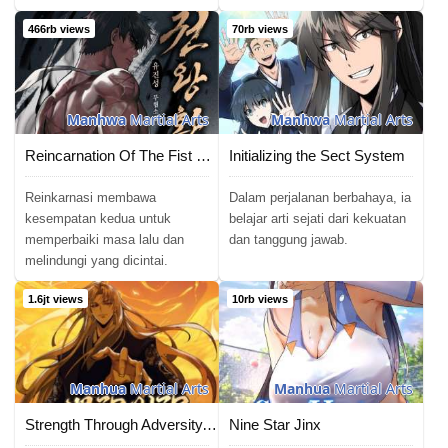
466rb views
70rb views
Manhwa
Martial Arts
Manhwa
Martial Arts
Reincarnation Of The Fist King
Initializing the Sect System
Reinkarnasi membawa
Dalam perjalanan berbahaya, ia
kesempatan kedua untuk
belajar arti sejati dari kekuatan
memperbaiki masa lalu dan
dan tanggung jawab.
melindungi yang dicintai.
1.6jt views
10rb views
Manhua
Martial Arts
Manhua
Martial Arts
Strength Through Adversity, My Cultivation Knows No Limits
Nine Star Jinx