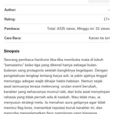
Author:
-
Rating:
17+
Pembaca:
Total: 4335 views, Minggu ini: 31 views
Cara Baca:
Kanan ke kiri
Sinopsis
Seorang pembaca hardcore tiba-tiba membuka mata di tubuh
“kamaseinu” kelas tiga yang dikenal hanya sebagai bulan-
bulanan sang protagonis setelah bangkitnya kegelapan. Dengan
pengetahuan lengkap tentang karya asli, ia yakin ajalnya tinggal
menunggu adegan wajib dihajar habis-habisan. Namun sejak
awal semuanya terasa melenceng: urutan event berubah,
karakter yang seharusnya muncul raib, dan kota awal menyimpan
rahasia yang tidak pernah ada di naskah. Mau tidak mau, ia
menyusun strategi meta. Ia menahan aura gelapnya agar tidak
memicu flag boss, menambal reputasi buruk karakter ini, dan
mencoba menyelamatkan figur sampingan yang biasanya