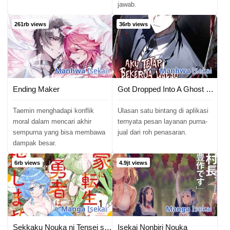
jawab.
261rb views
36rb views
Manhwa
Isekai
Manhwa
Isekai
Ending Maker
Got Dropped Into A Ghost Story, Still Gotta Work
Taemin menghadapi konflik
Ulasan satu bintang di aplikasi
moral dalam mencari akhir
ternyata pesan layanan purna-
sempurna yang bisa membawa
jual dari roh penasaran.
dampak besar.
6rb views
4.9jt views
Manga
Isekai
Manga
Isekai
Sekkaku Nouka ni Tensei shitanode Yuusha wa Mezashimasen
Isekai Nonbiri Nouka