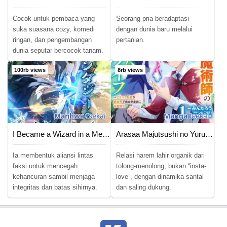
Cocok untuk pembaca yang
Seorang pria beradaptasi
suka suasana cozy, komedi
dengan dunia baru melalui
ringan, dan pengembangan
pertanian.
dunia seputar bercocok tanam.
100rb views
8rb views
Manhwa
Isekai
Manga
Isekai
I Became a Wizard in a Medieval Fantasy World
Arasaa Majutsushi no Yuru ii Harem Life ~Black Shachiku ga Isekai de Jiyuu Kimama ni Yuukyuu Shouka~
Ia membentuk aliansi lintas
Relasi harem lahir organik dari
faksi untuk mencegah
tolong-menolong, bukan “insta-
kehancuran sambil menjaga
love”, dengan dinamika santai
integritas dan batas sihirnya.
dan saling dukung.