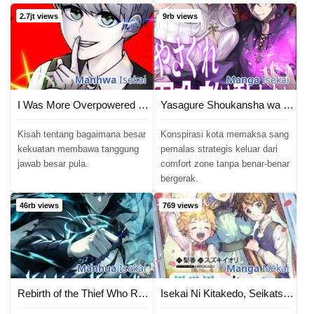
2.7jt views
9rb views
Manhwa
Isekai
Manga
Isekai
I Was More Overpowered Than The Hero, So I Hid My Power!
Yasagure Shoukansha wa Ugokanai
Kisah tentang bagaimana besar
Konspirasi kota memaksa sang
kekuatan membawa tanggung
pemalas strategis keluar dari
jawab besar pula.
comfort zone tanpa benar-benar
bergerak.
46rb views
769 views
Manhua
Isekai
Manga
Isekai
Rebirth of the Thief Who Roamed the World
Isekai Ni Kitakedo, Seikatsu Maho Shika Tsukaemasen