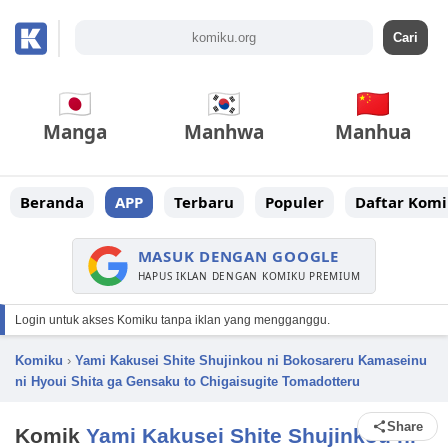
Manga
Manhwa
Manhua
Beranda
APP
Terbaru
Populer
Daftar Komi
MASUK DENGAN GOOGLE
HAPUS IKLAN DENGAN KOMIKU PREMIUM
Login untuk akses Komiku tanpa iklan yang mengganggu.
Komiku
›
Yami Kakusei Shite Shujinkou ni Bokosareru Kamaseinu
ni Hyoui Shita ga Gensaku to Chigaisugite Tomadotteru
Share
Komik
Yami Kakusei Shite Shujinkou ni