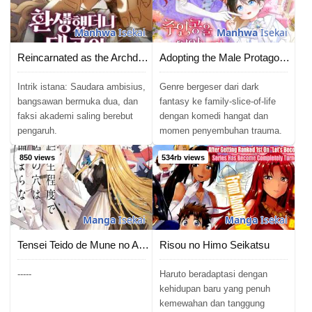
Manhwa
Isekai
Manhwa
Isekai
Reincarnated as the Archduke’s Son
Adopting the Male Protagonist Changed the Genre
Intrik istana: Saudara ambisius,
Genre bergeser dari dark
bangsawan bermuka dua, dan
fantasy ke family-slice-of-life
faksi akademi saling berebut
dengan komedi hangat dan
pengaruh.
momen penyembuhan trauma.
850 views
534rb views
Manga
Isekai
Manga
Isekai
Tensei Teido de Mune no Ana wa Umaranai
Risou no Himo Seikatsu
-----
Haruto beradaptasi dengan
kehidupan baru yang penuh
kemewahan dan tanggung