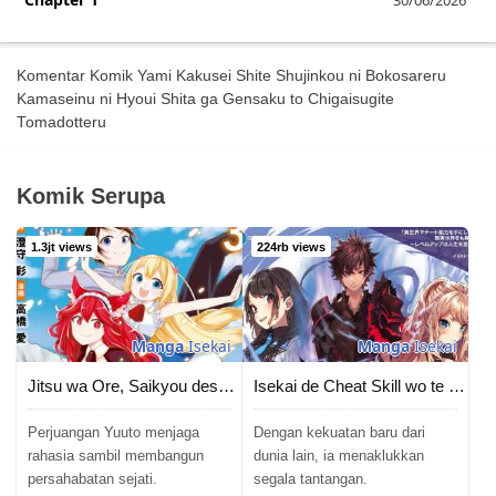
Komentar Komik Yami Kakusei Shite Shujinkou ni Bokosareru
Kamaseinu ni Hyoui Shita ga Gensaku to Chigaisugite
Tomadotteru
Komik Serupa
1.3jt views
224rb views
Manga
Isekai
Manga
Isekai
Jitsu wa Ore, Saikyou deshita?
Isekai de Cheat Skill wo te ni Shita ore wa, Genjitsu Sekai wo mo Musou Suru ~Level Up wa Jinsei wo Kaeta~
Perjuangan Yuuto menjaga
Dengan kekuatan baru dari
rahasia sambil membangun
dunia lain, ia menaklukkan
persahabatan sejati.
segala tantangan.