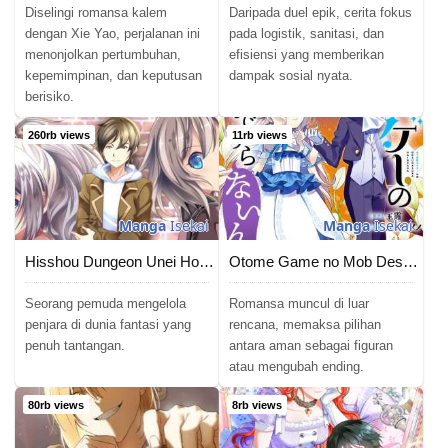
Diselingi romansa kalem
Daripada duel epik, cerita fokus
dengan Xie Yao, perjalanan ini
pada logistik, sanitasi, dan
menonjolkan pertumbuhan,
efisiensi yang memberikan
kepemimpinan, dan keputusan
dampak sosial nyata.
berisiko.
260rb views
11rb views
Manga
Isekai
Manga
Isekai
Hisshou Dungeon Unei Houhou
Otome Game no Mob Desura Naindaga
Seorang pemuda mengelola
Romansa muncul di luar
penjara di dunia fantasi yang
rencana, memaksa pilihan
penuh tantangan.
antara aman sebagai figuran
atau mengubah ending.
80rb views
8rb views