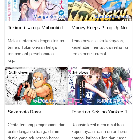
Manga
Komedi
Manhua
Komedi
Tokimori-san ga Muboubi desu!!
Money Keeps Piling Up No Matter How Much I Spend
Melalui interaksi dengan teman-
Tema besar: etika kekayaan,
teman, Tokimori-san belajar
kesehatan mental, dan relasi di
tentang arti persahabatan
era ekonomi atensi.
sejati.
24.1jt views
1rb views
Manga
Komedi
Manga
Komedi
Sakamoto Days
Tonari no Seki no Yankee JK no Jakuten
Cerita tentang pengorbanan dan
Rahasia kecil menumbuhkan
perlindungan keluarga dalam
kepercayaan, dari nonton horor
dunia yang tak pernah benar-
sampai latihan ujian dan tugas