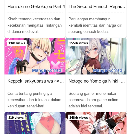
Honzuki no Gekokujou Part 4
The Second Eunuch Regains His Manhood
Kisah tentang kecerdasan dan
Perjuangan membangun
ketekunan mengatasi rintangan
kembali identitas dan harga diri
di dunia medieval.
seorang eunuch kedua.
13rb views
255rb views
Manga
Komedi
Manga
Komedi
Keppeki sakyubasu wa ××× ga o kirai!
Netoge no Yome ga Ninki Idol datta
Cerita tentang pentingnya
Seorang gamer menemukan
kebersihan dan toleransi dalam
pacarnya dalam game online
kehidupan sehari-hari.
adalah idol terkenal.
319 views
148rb views