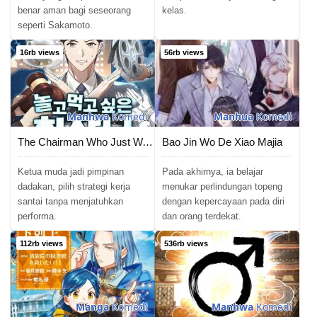
benar aman bagi seseorang
kelas.
seperti Sakamoto.
16rb views
56rb views
Manhwa
Komedi
Manhua
Komedi
The Chairman Who Just Wants to Slack Off
Bao Jin Wo De Xiao Majia
Ketua muda jadi pimpinan
Pada akhirnya, ia belajar
dadakan, pilih strategi kerja
menukar perlindungan topeng
santai tanpa menjatuhkan
dengan kepercayaan pada diri
performa.
dan orang terdekat.
112rb views
536rb views
Manga
Komedi
Manhwa
Komedi