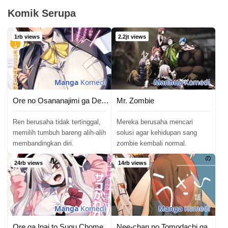
Komik Serupa
1rb views
2.2jt views
Manga
Komedi
Manhua
Komedi
Ore no Osananajimi ga Dekkkkaku Narisugita
Mr. Zombie
Ren berusaha tidak tertinggal,
Mereka berusaha mencari
memilih tumbuh bareng alih-alih
solusi agar kehidupan sang
membandingkan diri.
zombie kembali normal.
24rb views
14rb views
Manga
Komedi
Manga
Komedi
Ore ga Inai to Sugu Chomeru Hakanagi Kasumi
Nee-chan no Tomodachi ga Uzai Hanashi