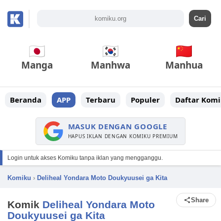
Manga
Manhwa
Manhua
Beranda
APP
Terbaru
Populer
Daftar Komi
MASUK DENGAN GOOGLE
HAPUS IKLAN DENGAN KOMIKU PREMIUM
Login untuk akses Komiku tanpa iklan yang mengganggu.
Komiku
›
Deliheal Yondara Moto Doukyuusei ga Kita
Share
Komik
Deliheal Yondara Moto
Doukyuusei ga Kita