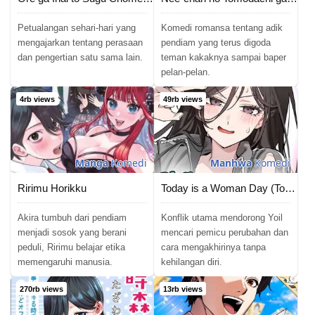
Petualangan sehari-hari yang
Komedi romansa tentang adik
mengajarkan tentang perasaan
pendiam yang terus digoda
dan pengertian satu sama lain.
teman kakaknya sampai baper
pelan-pelan.
4rb views
49rb views
Manga
Komedi
Manhwa
Komedi
Ririmu Horikku
Today is a Woman Day (Today&#8217;s Han Yoil Is a Woman)
Akira tumbuh dari pendiam
Konflik utama mendorong Yoil
menjadi sosok yang berani
mencari pemicu perubahan dan
peduli, Ririmu belajar etika
cara mengakhirinya tanpa
memengaruhi manusia.
kehilangan diri.
270rb views
13rb views