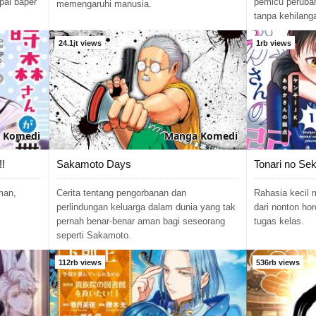
pai baper
pemicu peruba
memengaruhi manusia.
tanpa kehilanga
24.1jt views
1rb views
Komedi
Manga
Komedi
!!
Sakamoto Days
Tonari no Se
man,
Cerita tentang pengorbanan dan
Rahasia kecil
perlindungan keluarga dalam dunia yang tak
dari nonton hor
pernah benar-benar aman bagi seseorang
tugas kelas.
seperti Sakamoto.
112rb views
536rb views