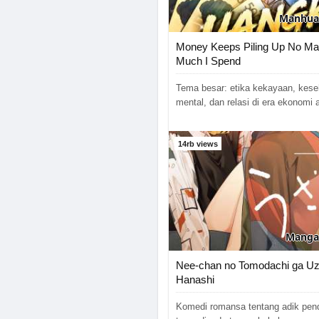
Chapter 81
Manhua
Chapter 80
Money Keeps Piling Up No Ma
Much I Spend
Chapter 79
Tema besar: etika kekayaan, kese
Chapter 78
mental, dan relasi di era ekonomi a
Chapter 77
14rb views
Chapter 76
Chapter 75
Chapter 74
Manga
Chapter 73
Nee-chan no Tomodachi ga Uz
Chapter 72
Hanashi
Chapter 71
Komedi romansa tentang adik pen