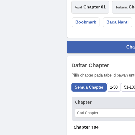
Chapter 01
Ch
Awal:
Terbaru:
Bookmark
Baca Nanti
Cha
Daftar Chapter
Pilih chapter pada tabel dibawah u
Semua Chapter
1-50
51-10
Chapter
Chapter 104