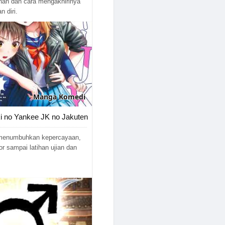
han dan cara mengakhirinya
28/09/2025
n diri.
22/09/2025
11/09/2025
03/09/2025
31/08/2025
Manga
Komedi
28/08/2025
ki no Yankee JK no Jakuten
20/08/2025
 menumbuhkan kepercayaan,
or sampai latihan ujian dan
20/08/2025
13/08/2025
06/08/2025
02/08/2025