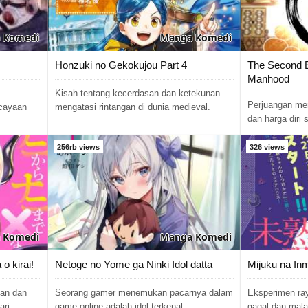
Komedi
Manga
Komedi
Honzuki no Gekokujou Part 4
The Second 
Manhood
Kisah tentang kecerdasan dan ketekunan
Perjuangan me
rcayaan
mengatasi rintangan di dunia medieval.
dan harga diri
256rb views
326 views
Komedi
Manga
Komedi
o kirai!
Netoge no Yome ga Ninki Idol datta
Mijuku na I
han dan
Seorang gamer menemukan pacarnya dalam
Eksperimen ray
ari.
game online adalah idol terkenal.
gagal dan mal