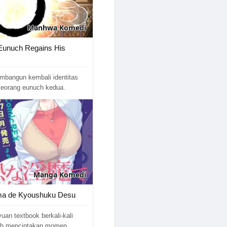
27/07/2025
Manhwa
Komedi
21/07/2025
Eunuch Regains His
16/07/2025
13/07/2025
mbangun kembali identitas
 seorang eunuch kedua.
13/07/2025
09/07/2025
03/07/2025
25/06/2025
Manga
Komedi
22/06/2025
nma de Kyoushuku Desu
18/06/2025
uan textbook berkali-kali
18/06/2025
ah menciptakan momen