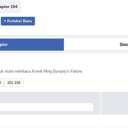
apter 104
+ Koleksi Baru
pter
Sin
ntuk mulai membaca Komik Ming Dynasty’s Failure.
0
101-104