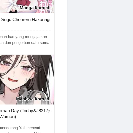
01/01/2026
Manga
Komedi
24/12/2025
to Sugu Chomeru Hakanagi
01/12/2025
hari-hari yang mengajarkan
23/11/2025
an dan pengertian satu sama
13/11/2025
09/11/2025
29/10/2025
21/10/2025
Manhwa
Komedi
21/10/2025
Woman Day (Today&#8217;s
09/10/2025
a Woman)
02/10/2025
mendorong Yoil mencari