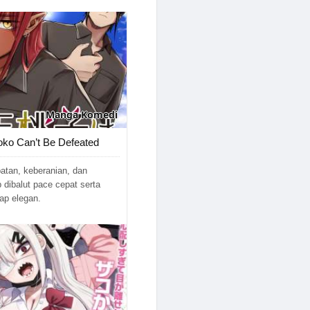
11/05/2026
03/05/2026
08/04/2026
15/03/2026
Manga
Komedi
06/03/2026
ko Can’t Be Defeated
06/03/2026
atan, keberanian, dan
05/02/2026
 dibalut pace cepat serta
ap elegan.
29/01/2026
24/01/2026
15/01/2026
04/01/2026