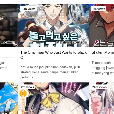
16rb views
1rb views
Komedi
Manhwa
Komedi
The Chairman Who Just Wants to Slack
Shuten Momo
Off
gar
Tema persahab
Ketua muda jadi pimpinan dadakan, pilih
ormal.
tanggung jawab
strategi kerja santai tanpa menjatuhkan
humor yang tet
performa.
2rb views
24rb views