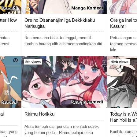
Komedi
Manga
Komedi
tter How
Ore no Osananajimi ga Dekkkkaku
Ore ga Inai 
Narisugita
Kasumi
hatan
Ren berusaha tidak tertinggal, memilih
Petualangan se
tensi.
tumbuh bareng alih-alih membandingkan diri.
tentang perasa
lain.
5rb views
49rb views
Komedi
Manga
Komedi
ai
Ririmu Horikku
Today is a 
Han Yoil Is 
Akira tumbuh dari pendiam menjadi sosok
diam yang
Konflik utama 
yang berani peduli, Ririmu belajar etika