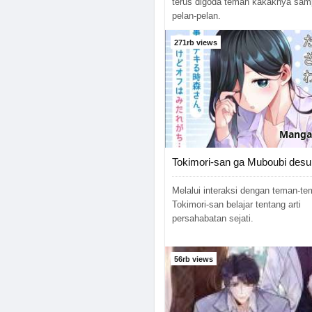
terus digoda teman kakaknya sam
Chapter 70
pelan-pelan.
271rb views
Chapter 69
Chapter 68
Chapter 67
Chapter 66
Manga
Chapter 65
Tokimori-san ga Muboubi desu
Chapter 64
Melalui interaksi dengan teman-te
Tokimori-san belajar tentang arti
Chapter 63
persahabatan sejati.
Chapter 62
56rb views
Chapter 61
Chapter 60