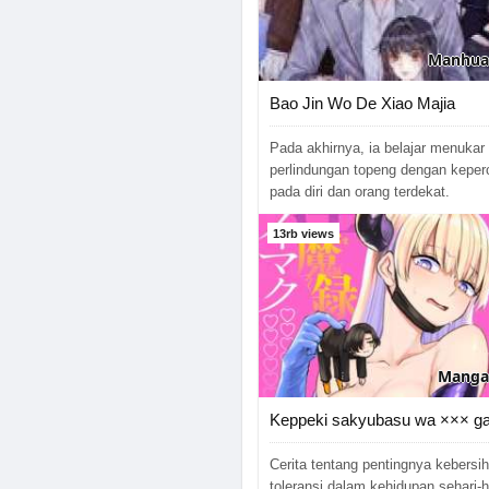
Chapter 59
Manhua
Chapter 58
Bao Jin Wo De Xiao Majia
Chapter 57
Pada akhirnya, ia belajar menukar
Chapter 56
perlindungan topeng dengan kepe
pada diri dan orang terdekat.
Chapter 55
13rb views
Chapter 54
Chapter 53
Chapter 52
Manga
Chapter 51
Keppeki sakyubasu wa ××× ga 
Chapter 50
Cerita tentang pentingnya kebersi
Chapter 49
toleransi dalam kehidupan sehari-h