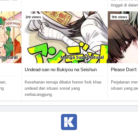
tinggal di dala
2rb views
9rb views
rnatural
Manga
Supernatural
Undead-san no Bukiyou na Seishun
Please Don’t 
han,
Keseharian remaja dibalut humor fisik khas
Perjalanan me
ng
undead dan situasi sosial yang
situasi yang p
serbacanggung.