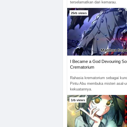
terselamatkan dari kemarau.
25rb views
Manhua
Supe
I Became a God Devouring Sou
Crematorium
Rahasia krematorium sebagai kun
Pintu Abu membuka misteri asal-u
kekuatannya.
1rb views