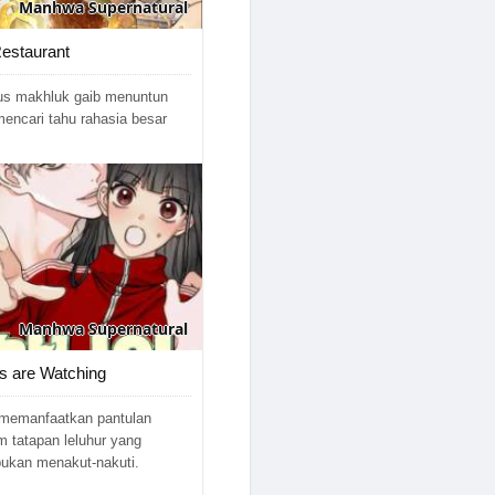
Manhwa
Supernatural
estaurant
us makhluk gaib menuntun
encari tahu rahasia besar
Manhwa
Supernatural
s are Watching
 memanfaatkan pantulan
 tatapan leluhur yang
ukan menakut-nakuti.