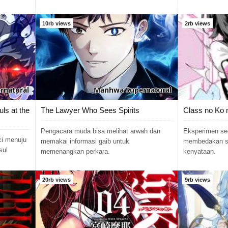
10rb views
2rb views
rnatural
Manhwa
Supernatural
ls at the
The Lawyer Who Sees Spirits
Class no Ko 
Pengacara muda bisa melihat arwah dan
Eksperimen se
ci menuju
memakai informasi gaib untuk
membedakan su
sul
memenangkan perkara.
kenyataan.
20rb views
9rb views