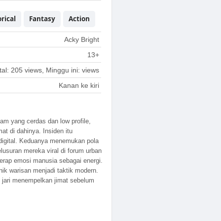
rical
Fantasy
Action
Acky Bright
13+
tal: 205 views, Minggu ini: views
Kanan ke kiri
lam yang cerdas dan low profile,
t di dahinya. Insiden itu
 digital. Keduanya menemukan pola
elusuran mereka viral di forum urban
erap emosi manusia sebagai energi.
ik warisan menjadi taktik modern.
an jari menempelkan jimat sebelum