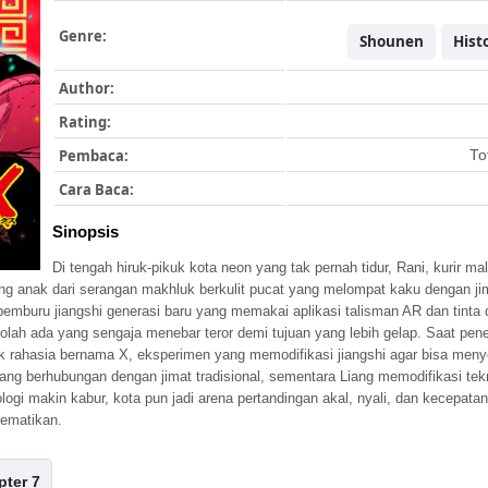
Genre:
Shounen
Histo
Author:
Rating:
Pembaca:
To
Cara Baca:
Sinopsis
Di tengah hiruk-pikuk kota neon yang tak pernah tidur, Rani, kurir ma
g anak dari serangan makhluk berkulit pucat yang melompat kaku dengan jima
mburu jiangshi generasi baru yang memakai aplikasi talisman AR dan tinta
seolah ada yang sengaja menebar teror demi tujuan yang lebih gelap. Saat pen
k rahasia bernama X, eksperimen yang memodifikasi jiangshi agar bisa meny
ang berhubungan dengan jimat tradisional, sementara Liang memodifikasi tekn
nologi makin kabur, kota pun jadi arena pertandingan akal, nyali, dan kecepat
mematikan.
pter 7