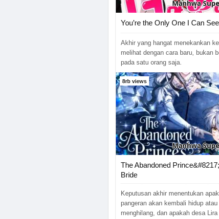
Manhwa
Supe
You’re the Only One I Can See
Akhir yang hangat menekankan ke
melihat dengan cara baru, bukan 
pada satu orang saja.
8rb views
Manhwa
Supe
The Abandoned Prince&#8217
Bride
Keputusan akhir menentukan apa
pangeran akan kembali hidup atau
menghilang, dan apakah desa Lira