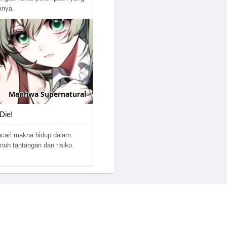
mnya.
Manhwa
Supernatural
Die!
ncari makna hidup dalam
enuh tantangan dan risiko.