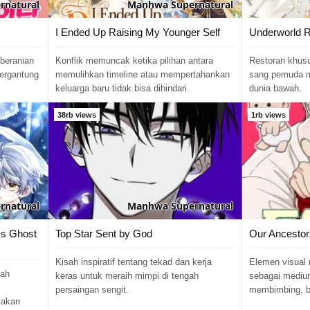
rnatural
Manhwa
Supernatural
I Ended Up Raising My Younger Self
Underworld R
beranian
Konflik memuncak ketika pilihan antara
Restoran khus
bergantung
memulihkan timeline atau mempertahankan
sang pemuda m
keluarga baru tidak bisa dihindari.
dunia bawah.
38rb views
1rb views
rnatural
Manhwa
Supernatural
;s Ghost
Top Star Sent by God
Our Ancestor
Kisah inspiratif tentang tekad dan kerja
Elemen visual
kah
keras untuk meraih mimpi di tengah
sebagai medium
persaingan sengit.
membimbing, b
 akan