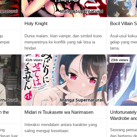
rnatural
Manga
Supernatural
Holy Knight
Bocil Villain
gu
Dunia malam, klan vampir, dan simbol kuno
Asal-usul keku
sampai
menyeretnya ke konflik yang tak bisa ia
gelap yang men
hindari.
lama.
41rb views
23rb views
rnatural
Manga
Supernatural
 the
Midari ni Tsukasete wa Narimasen
Unfortunately
Wardrobe an
Interaksi mendalam antara karakter yang
ang
Seorang pemud
saling menguji kesetiaan.
dasan luar
dan bertemu d