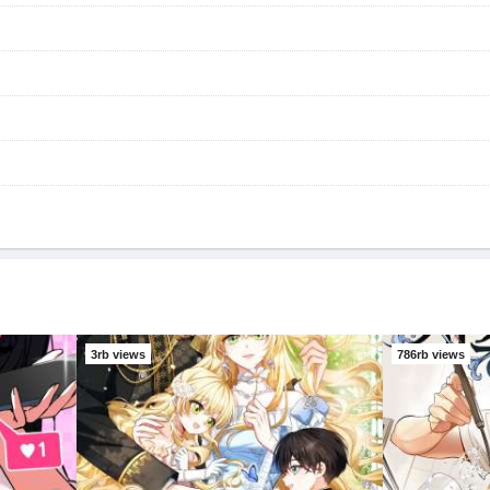
3rb views
786rb views