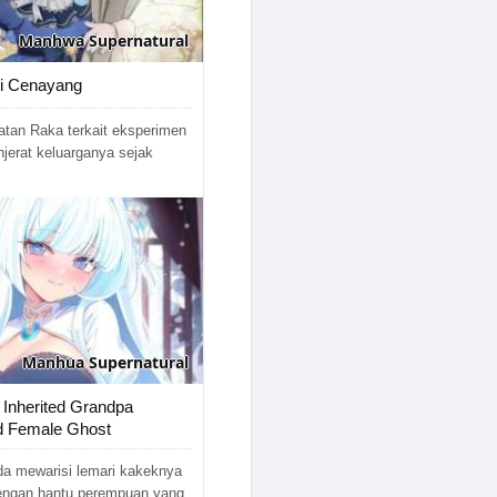
Manhwa
Supernatural
 Si Cenayang
atan Raka terkait eksperimen
jerat keluarganya sejak
Manhua
Supernatural
 Inherited Grandpa
d Female Ghost
a mewarisi lemari kakeknya
engan hantu perempuan yang