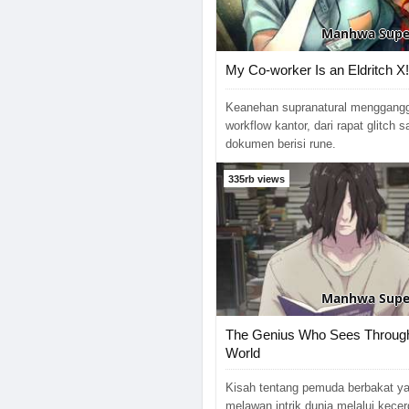
Manhwa
Supe
My Co-worker Is an Eldritch X!
Keanehan supranatural menggang
workflow kantor, dari rapat glitch 
dokumen berisi rune.
335rb views
Manhwa
Supe
The Genius Who Sees Through
World
Kisah tentang pemuda berbakat y
melawan intrik dunia melalui kecer