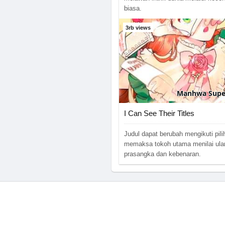
biasa.
3rb views
Manhwa
Supe
I Can See Their Titles
Judul dapat berubah mengikuti pili
memaksa tokoh utama menilai ula
prasangka dan kebenaran.