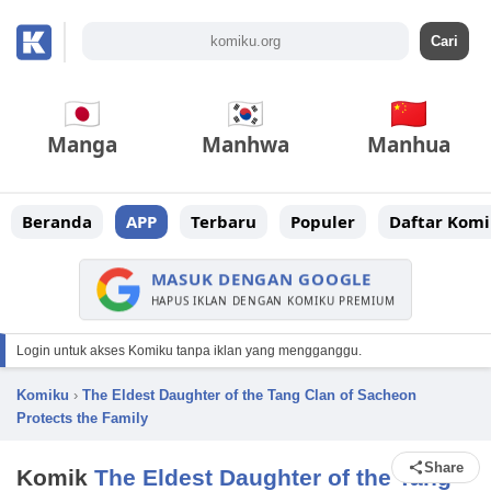
Manga
Manhwa
Manhua
Beranda
APP
Terbaru
Populer
Daftar Komi
MASUK DENGAN GOOGLE
HAPUS IKLAN DENGAN KOMIKU PREMIUM
Login untuk akses Komiku tanpa iklan yang mengganggu.
Komiku
›
The Eldest Daughter of the Tang Clan of Sacheon
Protects the Family
Share
Komik
The Eldest Daughter of the Tang