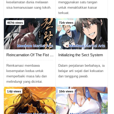
keselamatan dunia melawan
menggunakan satu tangan
sisa kemanusiaan sang tokoh.
untuk menaklukkan kaisar
terkuat.
467rb views
71rb views
Manhwa
Martial Arts
Manhwa
Martial Arts
Reincarnation Of The Fist King
Initializing the Sect System
Reinkarnasi membawa
Dalam perjalanan berbahaya, ia
kesempatan kedua untuk
belajar arti sejati dari kekuatan
memperbaiki masa lalu dan
dan tanggung jawab.
melindungi yang dicintai.
1.6jt views
10rb views