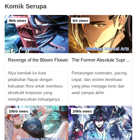
Komik Serupa
96rb views
4rb views
Manhwa
Martial Arts
Manhua
Martial Arts
Revenge of the Bloom Flower
The Former Absolute Supreme
Alya kembali ke kota
Pertarungan sinematis, pacing
pelabuhan Nayar dengan
cepat, dan sistem levelisasi
kekuatan flora untuk memburu
yang jelas menjaga tensi dari
eksekutif korporasi yang
awal sampai akhir.
menghancurkan keluarganya.
105rb views
109rb views
Manhwa
Martial Arts
Manhua
Martial Arts