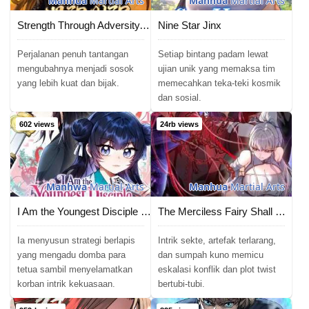
Manhua
Martial Arts
Manhua
Martial Arts
Strength Through Adversity, My Cultivation Knows No Limits
Nine Star Jinx
Perjalanan penuh tantangan
Setiap bintang padam lewat
mengubahnya menjadi sosok
ujian unik yang memaksa tim
yang lebih kuat dan bijak.
memecahkan teka-teki kosmik
dan sosial.
602 views
24rb views
Manhwa
Martial Arts
Manhua
Martial Arts
I Am the Youngest Disciple of the Martial Arts World’s Mastermind
The Merciless Fairy Shall Become a Cultivation Vessel
Ia menyusun strategi berlapis
Intrik sekte, artefak terlarang,
yang mengadu domba para
dan sumpah kuno memicu
tetua sambil menyelamatkan
eskalasi konflik dan plot twist
korban intrik kekuasaan.
bertubi-tubi.