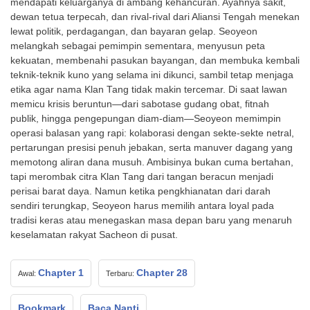
mendapati keluarganya di ambang kehancuran. Ayahnya sakit,
dewan tetua terpecah, dan rival-rival dari Aliansi Tengah menekan
lewat politik, perdagangan, dan bayaran gelap. Seoyeon
melangkah sebagai pemimpin sementara, menyusun peta
kekuatan, membenahi pasukan bayangan, dan membuka kembali
teknik-teknik kuno yang selama ini dikunci, sambil tetap menjaga
etika agar nama Klan Tang tidak makin tercemar. Di saat lawan
memicu krisis beruntun—dari sabotase gudang obat, fitnah
publik, hingga pengepungan diam-diam—Seoyeon memimpin
operasi balasan yang rapi: kolaborasi dengan sekte-sekte netral,
pertarungan presisi penuh jebakan, serta manuver dagang yang
memotong aliran dana musuh. Ambisinya bukan cuma bertahan,
tapi merombak citra Klan Tang dari tangan beracun menjadi
perisai barat daya. Namun ketika pengkhianatan dari darah
sendiri terungkap, Seoyeon harus memilih antara loyal pada
tradisi keras atau menegaskan masa depan baru yang menaruh
keselamatan rakyat Sacheon di pusat.
Chapter 1
Chapter 28
Awal:
Terbaru:
Bookmark
Baca Nanti