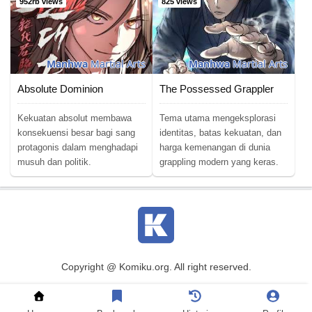
952rb views
825 views
Manhwa
Martial Arts
Manhwa
Martial Arts
Absolute Dominion
The Possessed Grappler
Kekuatan absolut membawa
Tema utama mengeksplorasi
konsekuensi besar bagi sang
identitas, batas kekuatan, dan
protagonis dalam menghadapi
harga kemenangan di dunia
musuh dan politik.
grappling modern yang keras.
Copyright @ Komiku.org. All right reserved.
Baca Komik
|
Baca Manga
|
Baca Manhwa
|
Baca Manhua
|
DMCA
|
Terms of Usage
|
Privacy Policy
|
Contact Us