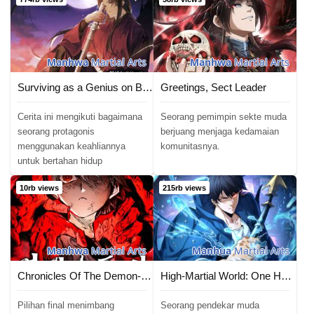
Manhwa
Martial Arts
Manhwa
Martial Arts
Surviving as a Genius on Borrowed Time
Greetings, Sect Leader
Cerita ini mengikuti bagaimana
Seorang pemimpin sekte muda
seorang protagonis
berjuang menjaga kedamaian
menggunakan keahliannya
komunitasnya.
untuk bertahan hidup
10rb views
215rb views
Manhwa
Martial Arts
Manhua
Martial Arts
Chronicles Of The Demon-Slaying Cultivator
High-Martial World: One Hand to Overwhelm Three Thousand Emperors!
Pilihan final menimbang
Seorang pendekar muda