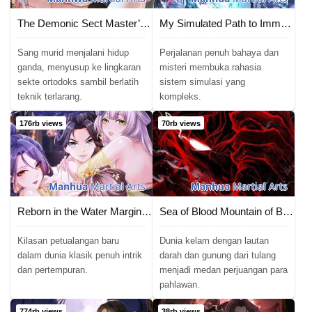
The Demonic Sect Master’s Secret Apprentice
My Simulated Path to Immortality
Sang murid menjalani hidup
Perjalanan penuh bahaya dan
ganda, menyusup ke lingkaran
misteri membuka rahasia
sekte ortodoks sambil berlatih
sistem simulasi yang
teknik terlarang.
kompleks.
176rb views
70rb views
Manhua
Martial Arts
Manhua
Martial Arts
Reborn in the Water Margin World as the Strongest Wu Dalang
Sea of Blood Mountain of Bones
Kilasan petualangan baru
Dunia kelam dengan lautan
dalam dunia klasik penuh intrik
darah dan gunung dari tulang
dan pertempuran.
menjadi medan perjuangan para
pahlawan.
774rb views
38rb views