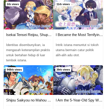
2rb views
11rb views
Manga
Isekai
Manhwa
Isekai
Isekai Tensei Reijou, Shuppon Suru
I Became the Most Terrifying Stepmother in History?!
Identitas disembunyikan, ia
Intrik istana menuntut si tokoh
mengasah keterampilan praktis
utama bermain catur politik
untuk bertahan hidup di luar
alih-alih adu otot.
tembok istana.
948rb views
39rb views
Manga
Isekai
Manhwa
Isekai
Shijou Saikyou no Mahou Kenshi, F Rank Boukensha ni Tensei Suru
I Am the 5-Year-Old Spy Who Kidnapped the Villain