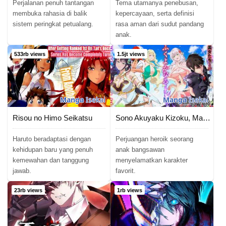
Perjalanan penuh tantangan
Tema utamanya penebusan,
membuka rahasia di balik
kepercayaan, serta definisi
sistem peringkat petualang.
rasa aman dari sudut pandang
anak.
533rb views
1.5jt views
Manga
Isekai
Manga
Isekai
Risou no Himo Seikatsu
Sono Akuyaku Kizoku, Mama Heroine ga Suki Sugiru ~Shinshi na Doryoku de Saikyou to Nari Fuguu na Oshi Chara Tasukemakuru~
Haruto beradaptasi dengan
Perjuangan heroik seorang
kehidupan baru yang penuh
anak bangsawan
kemewahan dan tanggung
menyelamatkan karakter
jawab.
favorit.
23rb views
1rb views