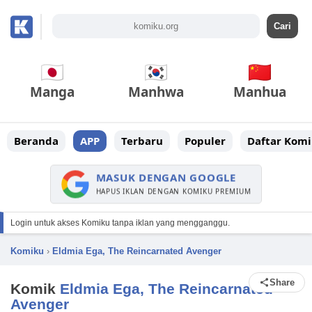
Manga
Manhwa
Manhua
Beranda
APP
Terbaru
Populer
Daftar Komi
MASUK DENGAN GOOGLE
HAPUS IKLAN DENGAN KOMIKU PREMIUM
Login untuk akses Komiku tanpa iklan yang mengganggu.
Komiku
›
Eldmia Ega, The Reincarnated Avenger
Share
Komik
Eldmia Ega, The Reincarnated
Avenger