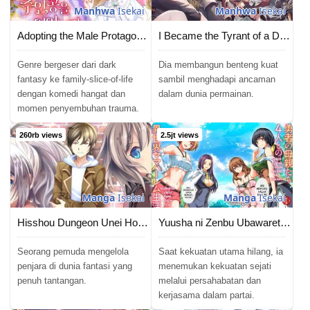
Manhwa
Isekai
Manhwa
Isekai
Adopting the Male Protagonist Changed the Genre
I Became the Tyrant of a Defense Game
Genre bergeser dari dark
Dia membangun benteng kuat
fantasy ke family-slice-of-life
sambil menghadapi ancaman
dengan komedi hangat dan
dalam dunia permainan.
momen penyembuhan trauma.
260rb views
2.5jt views
Manga
Isekai
Manga
Isekai
Hisshou Dungeon Unei Houhou
Yuusha ni Zenbu Ubawareta Ore wa Yuusha no Hahaoya to Party wo Kumimashita!
Seorang pemuda mengelola
Saat kekuatan utama hilang, ia
penjara di dunia fantasi yang
menemukan kekuatan sejati
penuh tantangan.
melalui persahabatan dan
kerjasama dalam partai.