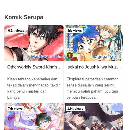
Komik Serupa
6.2jt views
3rb views
Manhwa
Isekai
Manga
Isekai
Otherworldly Sword King’s Survival Records
Isekai no Joushiki wa Muzukashii: Kishou de Saijaku na Hitozoku ni Tensei Shita Kedo Butsuri Igai de Saikyou ni Nari Sou Desu
Kisah tentang keberanian dan
Eksplorasi perbedaan common
tekad dalam menghadapi takdir
sense dunia lain yang sering
yang penuh misteri dan
memicu salah paham lucu tapi
bahaya.
berbuah terobosan.
7rb views
1.9jt views