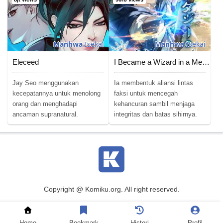
Manhwa
Isekai
Manhwa
Isekai
Eleceed
I Became a Wizard in a Medieval Fantasy World
Jay Seo menggunakan
Ia membentuk aliansi lintas
kecepatannya untuk menolong
faksi untuk mencegah
orang dan menghadapi
kehancuran sambil menjaga
ancaman supranatural.
integritas dan batas sihirnya.
Copyright @ Komiku.org. All right reserved.
Baca Komik
|
Baca Manga
|
Baca Manhwa
|
Baca Manhua
|
DMCA
|
Terms of Usage
|
Privacy Policy
|
Contact Us
Home
Bookmark
Histori
Profil