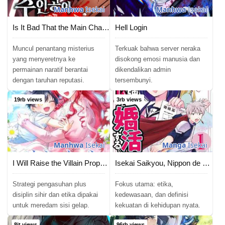
Manhwa
Isekai
Manhwa
Isekai
Is It Bad That the Main Character’s a Roleplayer?
Hell Login
Muncul penantang misterius
Terkuak bahwa server neraka
yang menyeretnya ke
disokong emosi manusia dan
permainan naratif berantai
dikendalikan admin
dengan taruhan reputasi.
tersembunyi.
19rb views
3rb views
Manhwa
Isekai
Manga
Isekai
I Will Raise the Villain Properly
Isekai Saikyou, Nippon de JK to Konkatsu Suru
Strategi pengasuhan plus
Fokus utama: etika,
disiplin sihir dan etika dipakai
kedewasaan, dan definisi
untuk meredam sisi gelap.
kekuatan di kehidupan nyata.
8jt views
96rb views